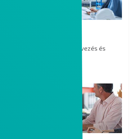
GANTTPLAN
Intelligens gyártás tervezés és
optimalizálás.