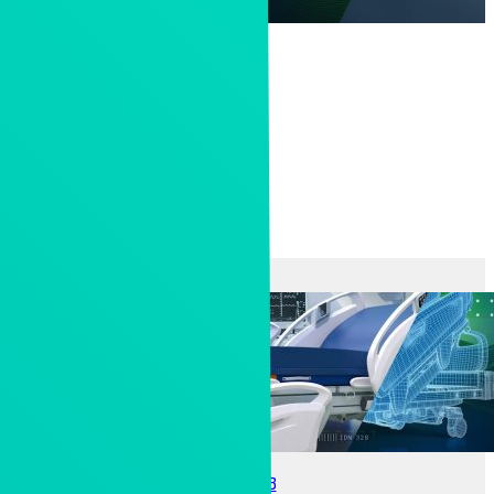
RENDEZVÉNYEK, WEBINÁROK
TÁMOGATÁS
EGYETEMEK/KÖZÉPISKOLÁK
PRÓBAVERZIÓK
CREO 13