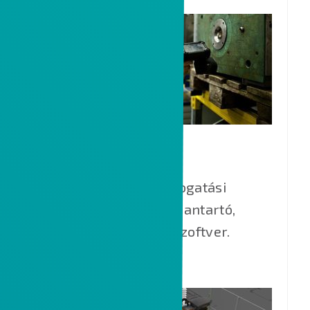
MES PHARIS
Moduláris gyártástámogatási
rendszer, tervező, karbantartó,
ütemező, monitorozó szoftver.