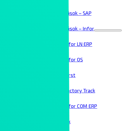
ERP megoldások – SAP
ERP megoldások – Infor
Menu
Toggle
Infor LN ERP
Infor OS
Birst
Factory Track
Infor COM ERP
Technológai partnereink