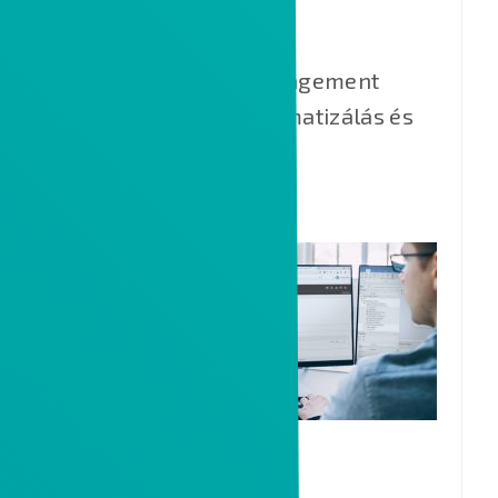
WINDCHILL
Product Lifecycle Management
(PLM) – folyamat automatizálás és
PDM.
CODEBEAMER