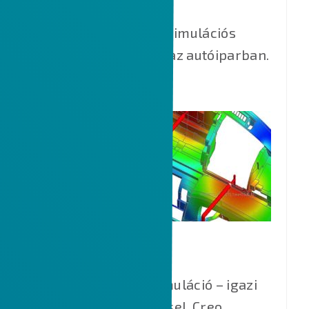
High-end öntészeti szimulációs
megoldás, szabvány az autóiparban.
MOLDEX3D
Műanyag-fröccs szimuláció – igazi
3D-s kitöltés analízissel, Creo