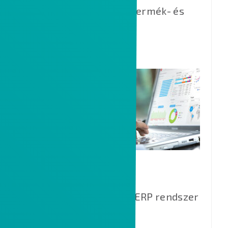
ALM platform a fejlett termék- és
szoftverfejlesztéshez.
INFOR LN
Gyártásra optimalizált ERP rendszer