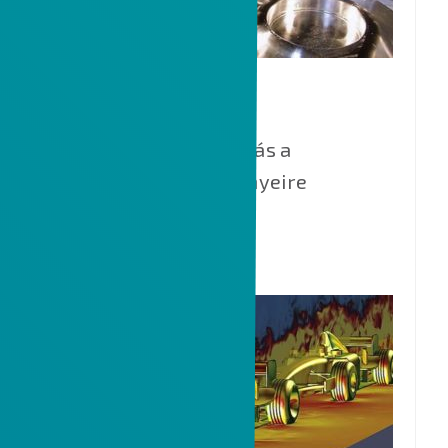
NCG CAM
Villámgyors HSM marás a
szerszámgyártók igényeire
optimalizálva.