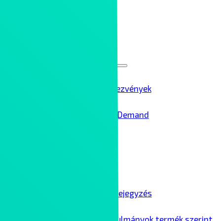
Rólunk
Kontron Group
Rendezvények
Menu
Toggle
Ipar 4.0 rendezvények
Ipar 4.0 – On Demand
Karrier
Blog
Menu
Toggle
Összes blogbejegyzés
Ipari esettanulmányok termék szerint