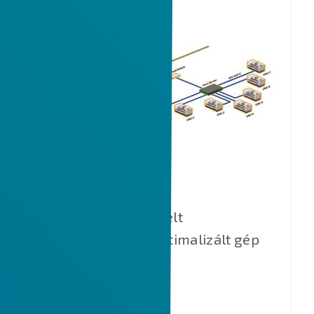
CIMCO DNC
CNC gépek távvezérelt
programellátása, optimalizált gép
kihasználás.