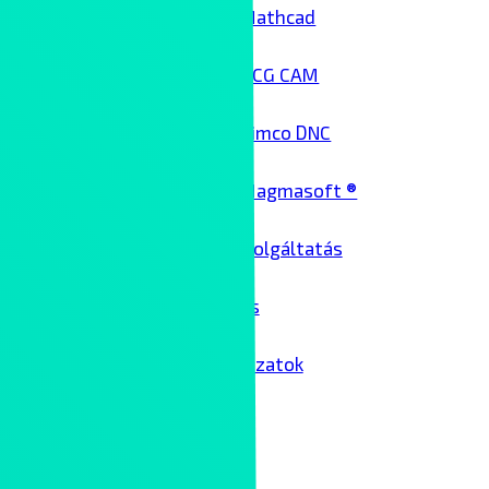
Mathcad
NCG CAM
Cimco DNC
Magmasoft ®
Architekt szolgáltatás
Üzemeltetés
Passzív hálózatok
Kollaboráció
Kliensek