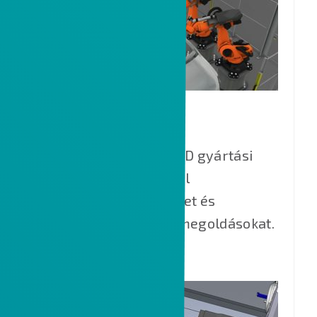
VISUAL COMPONENTS
A Visual Components 3D gyártási
szimulációs szoftverrel
magabiztosan tervezhet és
validálhat új gyártási megoldásokat.