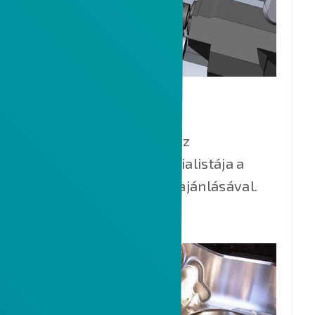
ESPRIT EDGE
Professzionális CAM, az
alkatrészgyártás specialistája a
szerszámgépgyártók ajánlásával.