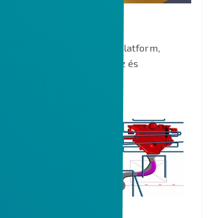
ALTAIR
Modern szimulációs platform,
termékek tervezéshez és
optimalizációjához.
MAGMA