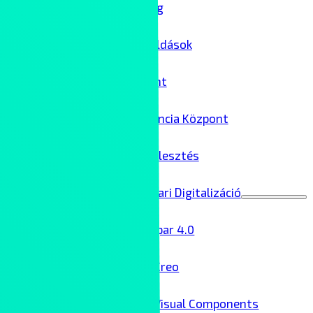
IT biztonság
Felhőmegoldások
Adatközpont
AI Kompetencia Központ
Szoftverfejlesztés
Ipar 4.0 – Ipari Digitalizáció
Menu
Toggle
Ipar 4.0
Creo
Visual Components