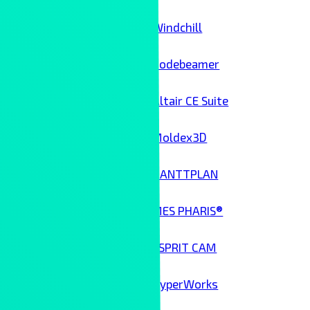
Windchill
Codebeamer
Altair CE Suite
Moldex3D
GANTTPLAN
MES PHARIS®
ESPRIT CAM
HyperWorks