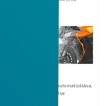
integrációval.
MATHCAD
Műszaki számítások automatizálása,
CAD modellek vezérlése
számításokkal.