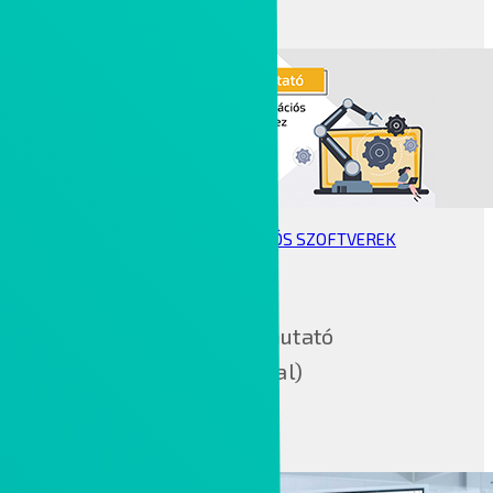
3D GYÁRTÁS SZIMULÁCIÓS SZOFTVEREK
A teljes útmutató
(videókkal)