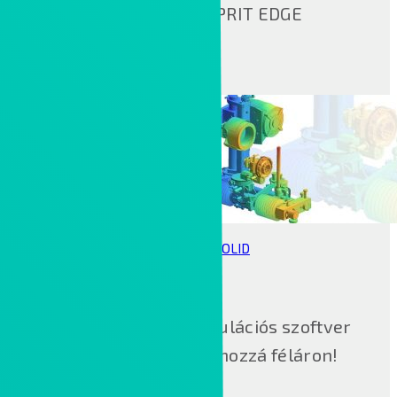
szoftver, az ESPRIT EDGE
ALTAIR SIMSOLID
Áttörést jelentő szimulációs szoftver
Tesztelje és jusson hozzá féláron!