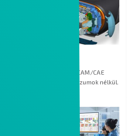
CREO
Csúcskategóriás CAD/CAM/CAE
megoldás kompromisszumok nélkül.