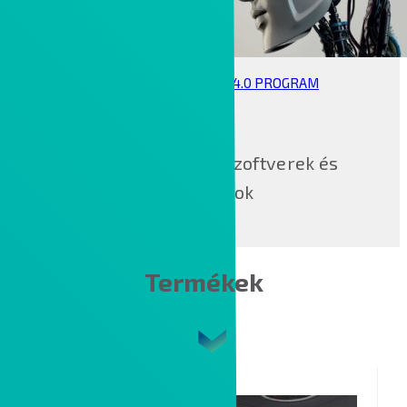
KONTRON UNIVERSITY 4.0 PROGRAM
Infótár: díjmentes szoftverek és
tananyagok
Termékek