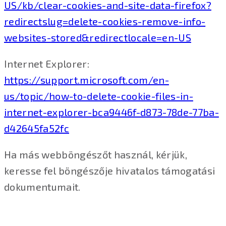
US/kb/clear-cookies-and-site-data-firefox?
redirectslug=delete-cookies-remove-info-
websites-stored&redirectlocale=en-US
Internet Explorer:
https://support.microsoft.com/en-
us/topic/how-to-delete-cookie-files-in-
internet-explorer-bca9446f-d873-78de-77ba-
d42645fa52fc
Ha más webböngészőt használ, kérjük,
keresse fel böngészője hivatalos támogatási
dokumentumait.