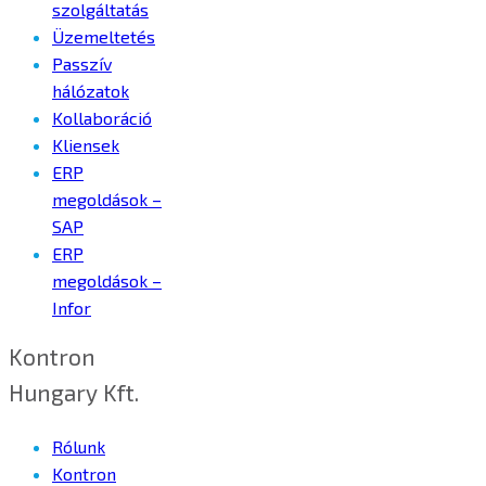
szolgáltatás
Üzemeltetés
Passzív
hálózatok
Kollaboráció
Kliensek
ERP
megoldások –
SAP
ERP
megoldások –
Infor
Kontron
Hungary Kft.
Rólunk
Kontron