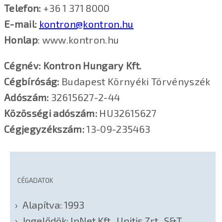
Telefon:
+36 1 371 8000
E-mail:
kontron@kontron.hu
Honlap
: www.kontron.hu
Cégnév: Kontron Hungary Kft.
Cégbíróság:
Budapest Környéki Törvényszék
Adószám:
32615627-2-44
Közösségi adószám:
HU32615627
Cégjegyzékszám:
13-09-235463
CÉGADATOK
Alapítva: 1993
Jogelődök: InNet Kft., Unitis Zrt., S&T