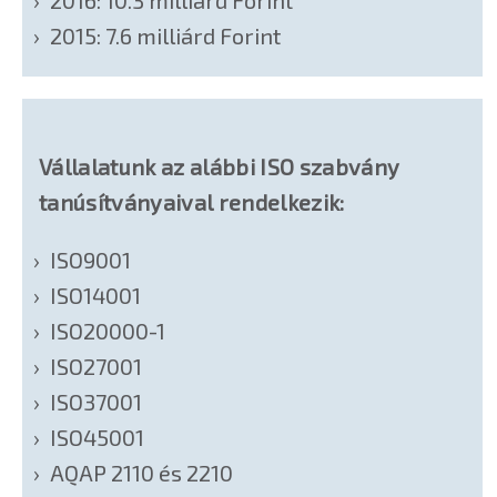
2016: 10.3 milliárd Forint
2015: 7.6 milliárd Forint
Vállalatunk az alábbi ISO szabvány
tanúsítványaival rendelkezik:
ISO9001
ISO14001
ISO20000-1
ISO27001
ISO37001
ISO45001
AQAP 2110 és 2210