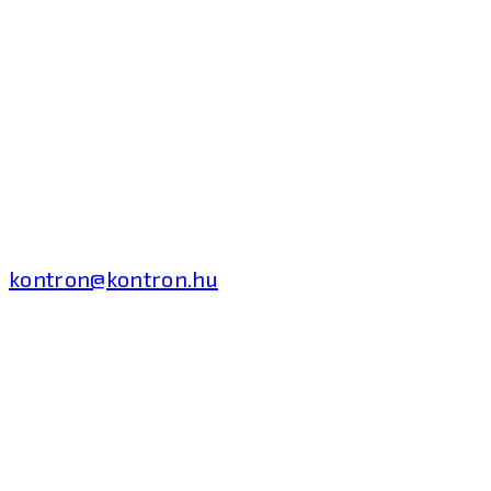
Kontron Hungary Kft.
2040 Budaörs, Puskás
Tivadar út 14.
T: +36 1 371 8000
kontron@kontron.hu