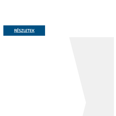
Ismerje meg a Kontron SAP portfólióját!
RÉSZLETEK