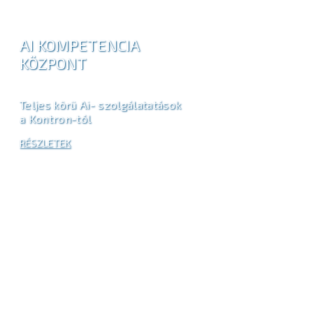
AI KOMPETENCIA
KÖZPONT
Teljes körü Ai- szolgálatatások
a Kontron-tól
RÉSZLETEK