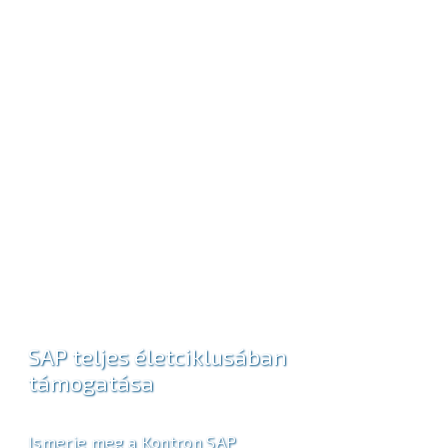
SAP teljes életciklusában
támogatása
Ismerje meg a Kontron SAP