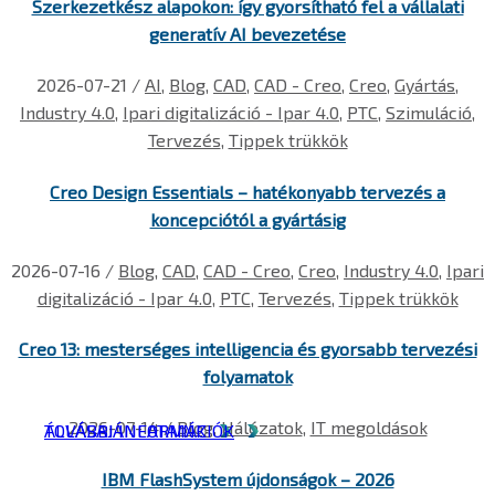
Szerkezetkész alapokon: így gyorsítható fel a vállalati
generatív AI bevezetése
2026-07-21
/
AI
,
Blog
,
CAD
,
CAD - Creo
,
Creo
,
Gyártás
,
Industry 4.0
,
Ipari digitalizáció - Ipar 4.0
,
PTC
,
Szimuláció
,
Tervezés
,
Tippek trükkök
Creo Design Essentials – hatékonyabb tervezés a
koncepciótól a gyártásig
2026-07-16
/
Blog
,
CAD
,
CAD - Creo
,
Creo
,
Industry 4.0
,
Ipari
digitalizáció - Ipar 4.0
,
PTC
,
Tervezés
,
Tippek trükkök
Creo 13: mesterséges intelligencia és gyorsabb tervezési
folyamatok
2026-07-14
/
Blog
,
Hálózatok
,
IT megoldások
ÁLLÁSAJÁNLATAINK
TOVÁBBI INFORMÁCIÓK
IBM FlashSystem újdonságok – 2026