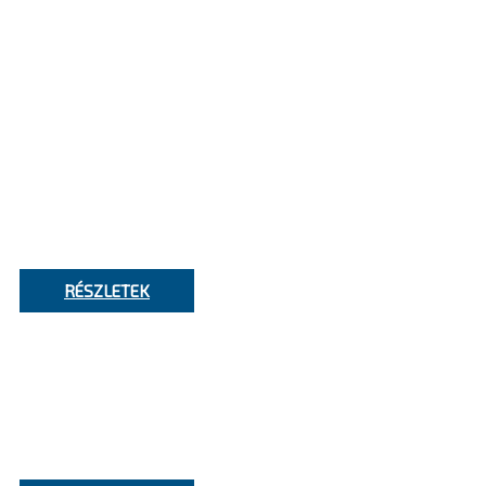
AI
KOMPETENCIA
KÖZPONT
Teljes körü Ai- szolgálatatások a Kontron-
tól
RÉSZLETEK
Microsoft Cloud
Bevezetési keretrendszer (CAF)