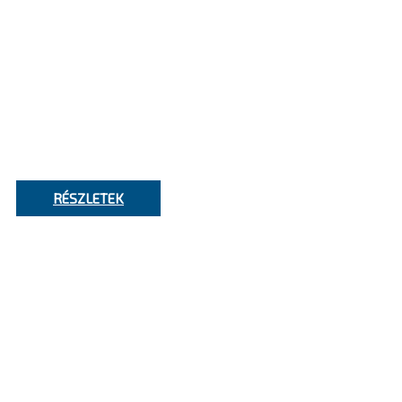
NIS2
Megfelelőségi tanácsadás
RÉSZLETEK