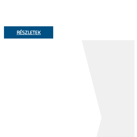
Teljes körü Ai- szolgálatatások a Kontron-
tól
RÉSZLETEK