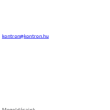
2040 Budaörs, Puskás
Tivadar út 14.
T: +36 1 371 8000
kontron@kontron.hu
Megoldásaink