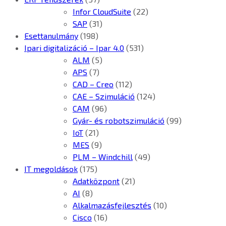
Infor CloudSuite
(22)
SAP
(31)
Esettanulmány
(198)
Ipari digitalizáció – Ipar 4.0
(531)
ALM
(5)
APS
(7)
CAD – Creo
(112)
CAE – Szimuláció
(124)
CAM
(96)
Gyár- és robotszimuláció
(99)
IoT
(21)
MES
(9)
PLM – Windchill
(49)
IT megoldások
(175)
Adatközpont
(21)
AI
(8)
Alkalmazásfejlesztés
(10)
Cisco
(16)