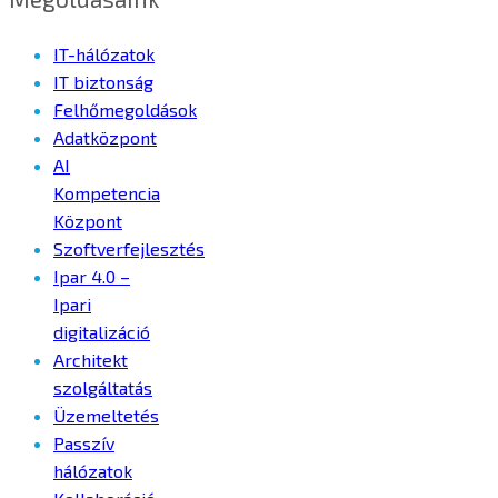
IT-hálózatok
IT biztonság
Felhőmegoldások
Adatközpont
AI
Kompetencia
Központ
Szoftverfejlesztés
Ipar 4.0 –
Ipari
digitalizáció
Architekt
szolgáltatás
Üzemeltetés
Passzív
hálózatok