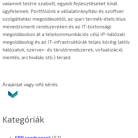
valamint testre szabott, egyedi fejlesztéseket kínál
ügyfeleinek. Portfóliónk a vállalatirányítási és szoftver
szolgáltatási megoldásoktól, az ipari termék-életciklus
menedzsment rendszereken és az IT-biztonsági
megoldásokon át a telekommunikációs célú IP-hálózati
megoldásokig és az IT-infrastruktúrák teljes köréig (aktív
hálózatok, szerver- és tárolórendszerek, virtualizáció,
mentés, archiválás stb.) terjed.
Árajánlat vagy infó kérés
Kategóriák
ERP rendszerek
(57)