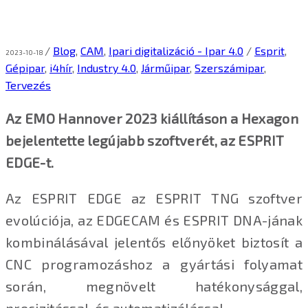
/
Blog
,
CAM
,
Ipari digitalizáció - Ipar 4.0
/
Esprit
,
2023-10-18
Gépipar
,
i4hír
,
Industry 4.0
,
Járműipar
,
Szerszámipar
,
Tervezés
Az EMO Hannover 2023 kiállításon a Hexagon
bejelentette legújabb szoftverét, az ESPRIT
EDGE-t.
Az ESPRIT EDGE az ESPRIT TNG szoftver
evolúciója, az EDGECAM és ESPRIT DNA-jának
kombinálásával jelentős előnyöket biztosít a
CNC programozáshoz a gyártási folyamat
során, megnövelt hatékonysággal,