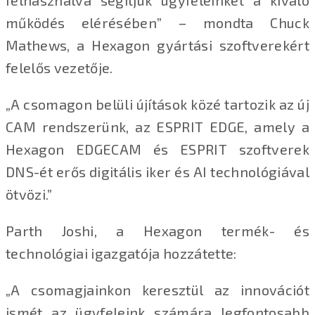
felhasználva segítjük ügyfeleinket a kiváló
működés elérésében” – mondta Chuck
Mathews, a Hexagon gyártási szoftverekért
felelős vezetője.
„A csomagon belüli újítások közé tartozik az új
CAM rendszerünk, az ESPRIT EDGE, amely a
Hexagon EDGECAM és ESPRIT szoftverek
DNS-ét erős digitális iker és AI technológiával
ötvözi.”
Parth Joshi, a Hexagon termék- és
technológiai igazgatója hozzátette:
„A csomagjainkon keresztül az innovációt
ismét az ügyfeleink számára legfontosabb