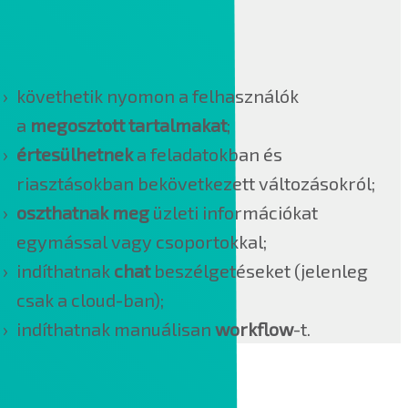
MEGOLDÁSA
Ezen a felületen:
követhetik nyomon a felhasználók
a
megosztott tartalmakat
;
értesülhetnek
a feladatokban és
riasztásokban bekövetkezett változásokról;
oszthatnak meg
üzleti információkat
egymással vagy csoportokkal;
indíthatnak
chat
beszélgetéseket (jelenleg
csak a cloud-ban);
indíthatnak manuálisan
workflow
-t.
INFOR DOCUMENT MANAGEMENT (IDM)