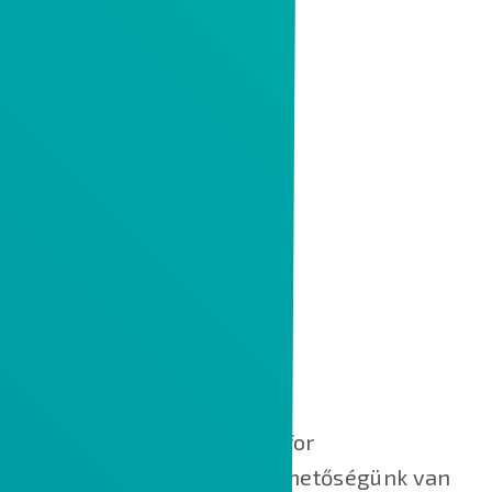
Az IDM összedolgozik az Infor
alkalmazásokkal. Ezáltal lehetőségünk van