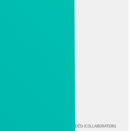
AZ INFOR MING.LE AZ INFOR EGYÜTTMŰKÖDÉSI (COLLABORATION)