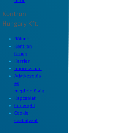
Infor
Kontron
Hungary Kft.
Rólunk
Kontron
Group
Karrier
Impresszum
Adatkezelés
és
megfelelőség
Kapcsolat
Copyright
Cookie
szabályzat