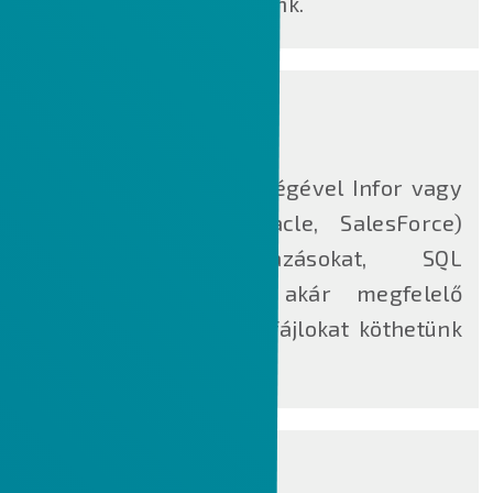
workflow-kat indíthatunk.
ION CONNECT
Az
ION Connect
segítségével Infor vagy
más által (SAP, Oracle, SalesForce)
fejlesztett alkalmazásokat, SQL
adatbázisokat vagy akár megfelelő
mapping mellett, textfájlokat köthetünk
össze egymással.