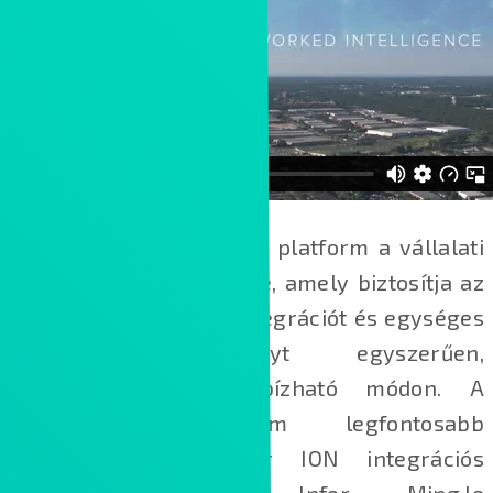
Az Infor OS technológiai platform a vállalati
ökoszisztéma alappillére, amely biztosítja az
alkalmazások közötti integrációt és egységes
felhasználói élményt egyszerűen,
biztonságos és megbízható módon. A
technológiai platform legfontosabb
alkotóelemei az Infor ION integrációs