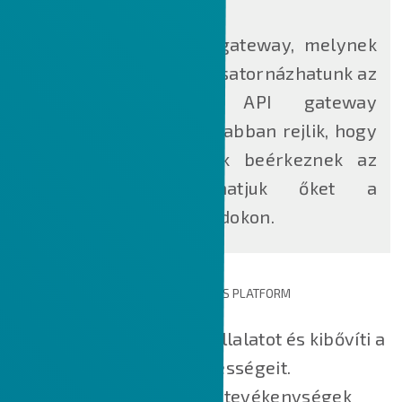
ION API
Az
ION API
egy API gateway, melynek
segítségével API-kat csatornázhatunk az
ION-ba. Az ION API gateway
használatának előnye abban rejlik, hogy
amint az információk beérkeznek az
ION-ba, felhasználhatjuk őket a
korábban felsorolt módokon.
AZ INFOR OS NEM CSAK EGY INTEGRÁCIÓS PLATFORM
Az Infor OS összeköti a vállalatot és kibővíti a
meglévő rendszerek képességeit.
Segítségével a széttagolt tevékenységek