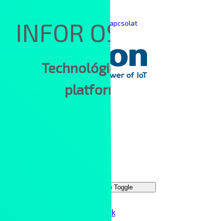
Skip to content
INFOR OS
|
|
Keresés
English
Kapcsolat
Technológiai
platform
Main Menu
Megoldások
Menu Toggle
IT hálózatok