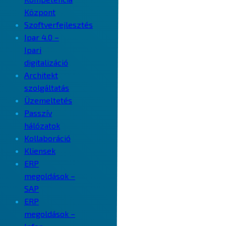
Központ
Szoftverfejlesztés
Ipar 4.0 –
Ipari
digitalizáció
Architekt
szolgáltatás
Üzemeltetés
Passzív
hálózatok
Kollaboráció
Kliensek
ERP
megoldások –
SAP
ERP
megoldások –