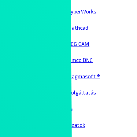
HyperWorks
Mathcad
NCG CAM
Cimco DNC
Magmasoft ®
Architekt szolgáltatás
Üzemeltetés
Passzív hálózatok