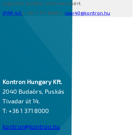
cégünket további információkért.
IPAR 4.0
| +36 1 371 8060 |
ipar40@kontron.hu
Kontron Hungary Kft.
2040 Budaörs, Puskás
Tivadar út 14.
T: +36 1 371 8000
kontron@kontron.hu