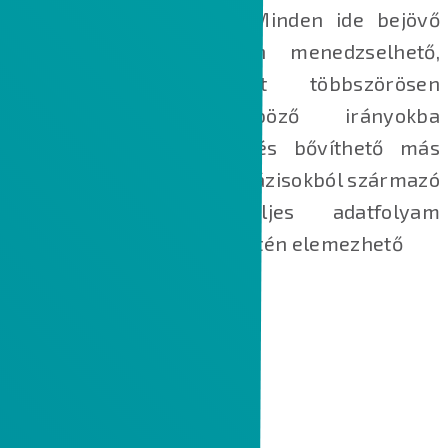
disztribúciós központot
. Minden ide bejövő
adat egyetlen felületen menedzselhető,
minden bejövő adat többszörösen
felhasználható (különböző irányokba
továbbítható), szűrhető és bővíthető más
rendszerekből vagy adatbázisokból származó
információkkal. A teljes adatfolyam
monitorozható
és hiba esetén elemezhető