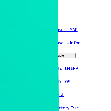
Kollaboráció
Kliensek
ERP megoldások – SAP
ERP megoldások – Infor
Menu Toggle
Infor LN ERP
Infor OS
Birst
Factory Track