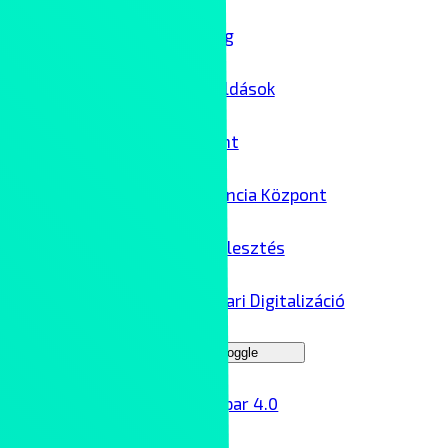
IT biztonság
Felhőmegoldások
Adatközpont
AI Kompetencia Központ
Szoftverfejlesztés
Ipar 4.0 – Ipari Digitalizáció
Menu Toggle
Ipar 4.0