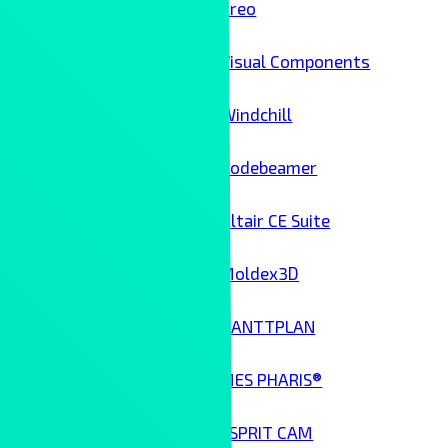
Creo
Visual Components
Windchill
Codebeamer
Altair CE Suite
Moldex3D
GANTTPLAN
MES PHARIS®
ESPRIT CAM