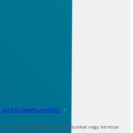
Windchill PLM
CIMCO DNC / MDC
MES PHARIS®
INFOR LN ERP
Infor
Alapvető funkciók
Infor technológia
Infor lokalizáció
Iparági megoldások
BI & Analytics
Integrációs Platform
Factory Track
INFO ÉS ÁRAJÁNLATKÉRÉS
Kérje kedvezményes árajánlatunkat vagy keresse