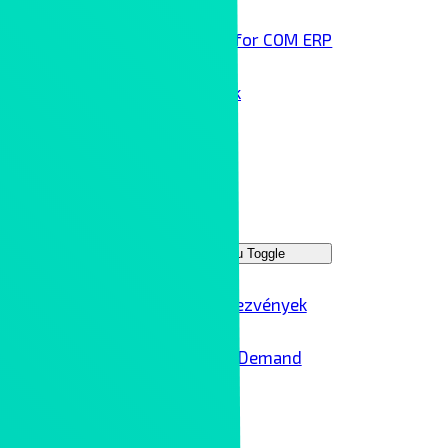
Infor COM ERP
Technológai partnereink
Rólunk
Kontron Group
Rendezvények
Menu Toggle
Ipar 4.0 rendezvények
Ipar 4.0 – On Demand
Karrier