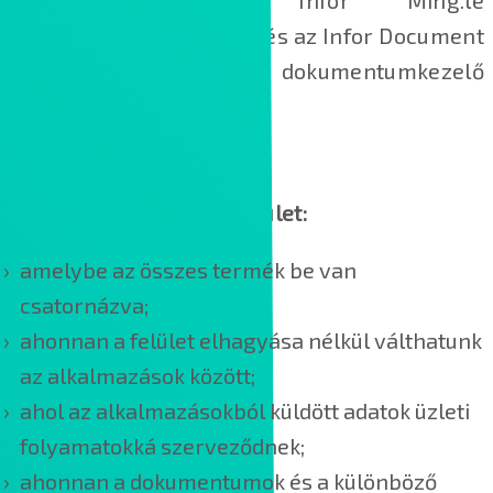
keretrendszer, az Infor Ming.le
csapatmunkatámogatás és az Infor Document
Management dokumentumkezelő
alkalmazások.
Az Infor OS egy közös felület:
amelybe az összes termék be van
csatornázva;
ahonnan a felület elhagyása nélkül válthatunk
az alkalmazások között;
ahol az alkalmazásokból küldött adatok üzleti
folyamatokká szerveződnek;
ahonnan a dokumentumok és a különböző