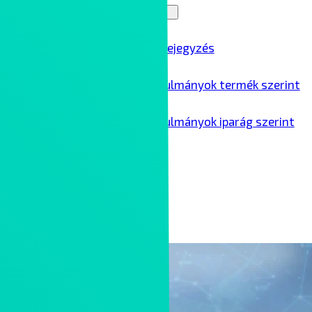
Blog
Menu Toggle
Összes blogbejegyzés
Ipari esettanulmányok termék szerint
Ipari esettanulmányok iparág szerint