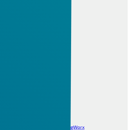
Creo NC és gyártás
ESPRIT CAM
NCG CAM
Cimco DNC
SZIMULÁCIÓ
Altair HyperWorks
Creo szimuláció
Mathcad
MAGMA
Moldex3D eDesign
Visual Components
IPAR 4.0, PLM
Ipari Digitalizáció 4.0
Internet Of Things IOT ThingWorx