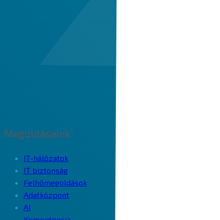
Megoldásaink
IT-hálózatok
IT biztonság
Felhőmegoldások
Adatközpont
AI
Kompetencia