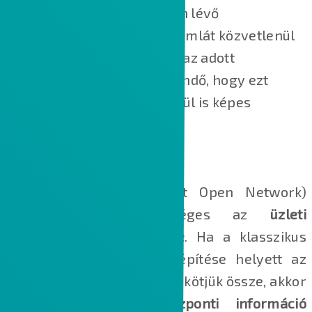
például egy az Infor LN-ben lévő
szállítólevélhez tartozó számlát közvetlenül
feltölteni és összerendelni az adott
szállítmánnyal. Megjegyzendő, hogy ezt
éppen az Infor LN IDM nélkül is képes
megvalósítani.
INFOR ION
Az Infor ION (Intelligent Open Network)
technológiájával lehetséges az
üzleti
alkalmazások összekötése
. Ha a klasszikus
pont-pont kapcsolatok kiépítése helyett az
alkalmazásokat az ION-nal kötjük össze, akkor
létrehozhatunk egy
központi információ