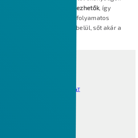
valós folyamatokká szervezhetők
, így
biztosítva az információk folyamatos
áramlását
a szervezeten belül, sőt akár a
szervezet határain túl is.
CAD
Creo tervezői csomagok
Creo 2D-s és 3D-s rajz, GD&T
Creo 3D CAD modulok
Creo szerszámtervezés
Creo mechatronika
Creo CAD vizualizáció
CAM