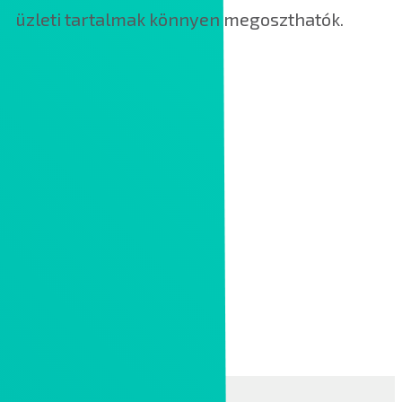
üzleti tartalmak könnyen megoszthatók.