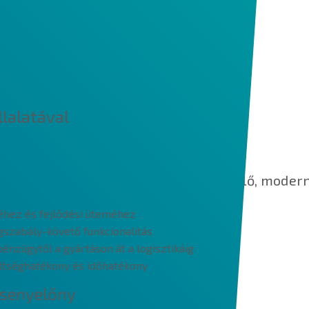
llalatával
yeként napjaink elvárásainak megfelelő, moder
téhez és fejlődési üteméhez
gszabály-követő funkcionalitás
pénzügytől a gyártáson át a logisztikáig
ltséghatékony és időhatékony
rsenyelőny