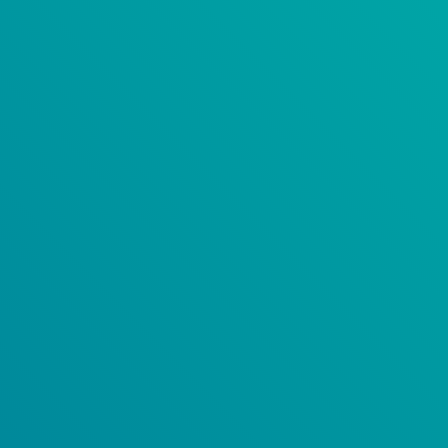
IPAR 4.0 – ON DEMAND
KARRIER
BLOG
Menu Toggle
ÖSSZES BLOGBEJEGYZÉS
IPARI ESETTANULMÁNYOK 
IPARI ESETTANULMÁNYOK 