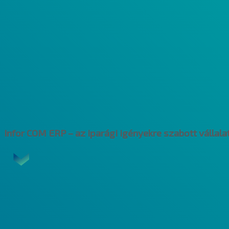
Infor COM ERP – az iparági igényekre szabott vállal
Az Infor COM ERP egy integrált vállalatirányítás
ki. A rendszer célja, hogy átfogó, iparágspeci
gyártási típusokkal (projektek, egyedi- és sor