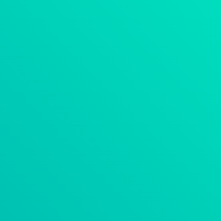
AI KOMPETENCIA KÖZPONT
SZOFTVERFEJLESZTÉS
IPAR 4.0 – IPARI DIGITALIZ
IPAR 4.0
CREO
VISUAL COMP
WINDCHILL
CODEBEAMER