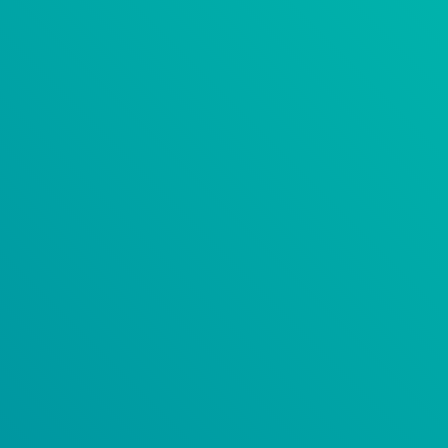
INFOR OS
BIRST
FACTORY TRAC
INFOR COM ER
TECHNOLÓGAI PARTNEREINK
RÓLUNK
KONTRON GROUP
RENDEZVÉNYEK
Menu Toggle
IPAR 4.0 RENDEZVÉNYEK