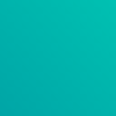
MAGMASOFT 
ARCHITEKT SZOLGÁLTATÁS
ÜZEMELTETÉS
PASSZÍV HÁLÓZATOK
KOLLABORÁCIÓ
KLIENSEK
ERP MEGOLDÁSOK – SAP
ERP MEGOLDÁSOK – INFOR
INFOR LN ERP