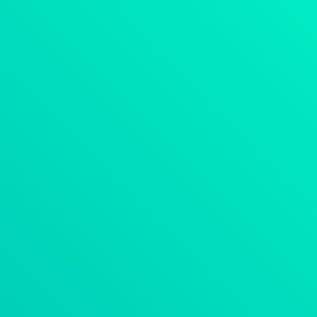
Skip to content
|
|
Keresés
English
Kapcsolat
Main Menu
MEGOLDÁSOK
Menu Toggle
IT HÁLÓZATOK
IT BIZTONSÁG
FELHŐMEGOLDÁSOK
ADATKÖZPONT