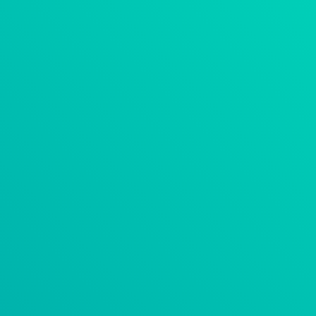
ALTAIR CE SUI
MOLDEX3D
GANTTPLAN
MES PHARIS®
ESPRIT CAM
HYPERWORKS
MATHCAD
NCG CAM
CIMCO DNC