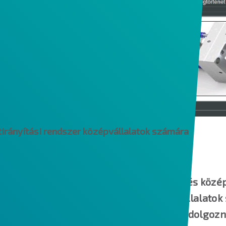
atirányítási rendszer középvállalatok számára
i rendszer, amelyet kifejezetten a kis-, és közé
fikus funkcionalitást biztosítson olyan vállala
ozatgyártás, kis- és nagyüzemi modellek) dolgozn