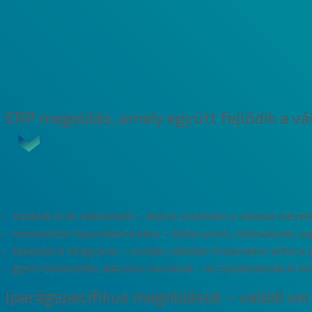
BEMUTATÓT KÉREK
ÁRAJÁNLATOT KÉREK
ÚJ VERZIÓRA FRISSÍTENÉK
ERP megoldás, amely együtt fejlődik a vá
Az Infor COM a folyamatos fejlesztés eredmén
moduláris és skálázható – testre szabható a vállalat mére
nemzetközi használatra kész – többnyelvű, többvalutás, jo
teljeskörű integráció – minden vállalati folyamatot lefed a 
gyors bevezetés, alacsony kockázat – az implementáció kö
Iparágspecifikus megoldások – valódi ve