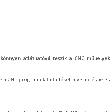
és könnyen átláthatóvá teszik a CNC műhelyek
ye a CNC programok betöltését a vezérlésbe és