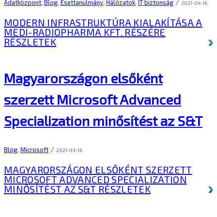
/
Adatközpont
,
Blog
,
Esettanulmány
,
Hálózatok
,
IT biztonság
2021-04-16
MODERN INFRASTRUKTÚRA KIALAKÍTÁSA A
MEDI-RADIOPHARMA KFT. RÉSZÉRE
RÉSZLETEK
Magyarországon elsőként
szerzett Microsoft Advanced
Specialization minősítést az S&T
/
Blog
,
Microsoft
2021-03-16
MAGYARORSZÁGON ELSŐKÉNT SZERZETT
MICROSOFT ADVANCED SPECIALIZATION
MINŐSÍTÉST AZ S&T
RÉSZLETEK