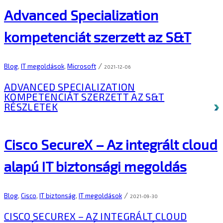
Advanced Specialization
kompetenciát szerzett az S&T
/
Blog
,
IT megoldások
,
Microsoft
2021-12-06
ADVANCED SPECIALIZATION
KOMPETENCIÁT SZERZETT AZ S&T
RÉSZLETEK
Cisco SecureX – Az integrált cloud
alapú IT biztonsági megoldás
/
Blog
,
Cisco
,
IT biztonság
,
IT megoldások
2021-09-30
CISCO SECUREX – AZ INTEGRÁLT CLOUD