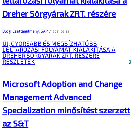
leltározási folyamat kialakítása a
Dreher Sörgyárak ZRT. részére
/
Blog
,
Esettanulmány
,
SAP
2021-06-23
ÚJ, GYORSABB ÉS MEGBÍZHATÓBB
LELTÁROZÁSI FOLYAMAT KIALAKÍTÁSA A
DREHER SÖRGYÁRAK ZRT. RÉSZÉRE
RÉSZLETEK
Microsoft Adoption and Change
Management Advanced
Specialization minősítést szerzett
az S&T