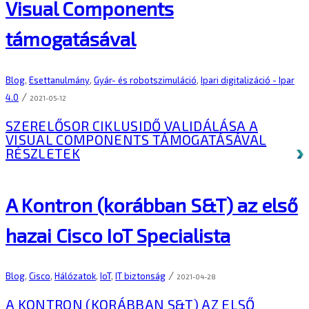
Visual Components
támogatásával
Blog
,
Esettanulmány
,
Gyár- és robotszimuláció
,
Ipari digitalizáció - Ipar
/
4.0
2021-05-12
SZERELŐSOR CIKLUSIDŐ VALIDÁLÁSA A
VISUAL COMPONENTS TÁMOGATÁSÁVAL
RÉSZLETEK
A Kontron (korábban S&T) az első
hazai Cisco IoT Specialista
/
Blog
,
Cisco
,
Hálózatok
,
IoT
,
IT biztonság
2021-04-28
A KONTRON (KORÁBBAN S&T) AZ ELSŐ