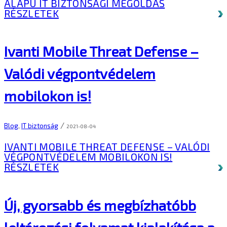
ALAPÚ IT BIZTONSÁGI MEGOLDÁS
RÉSZLETEK
Ivanti Mobile Threat Defense –
Valódi végpontvédelem
mobilokon is!
/
Blog
,
IT biztonság
2021-08-04
IVANTI MOBILE THREAT DEFENSE – VALÓDI
VÉGPONTVÉDELEM MOBILOKON IS!
RÉSZLETEK
Új, gyorsabb és megbízhatóbb