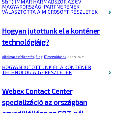
S&T) IMMÁR HARMADSZOR AZ ÉV
MAGYARORSZÁGI PARTNERÉNEK
VÁLASZTOTTA A MICROSOFT
RÉSZLETEK
Hogyan jutottunk el a konténer
technológiáig?
/
Alkalmazásfejlesztés
,
Blog
,
IT megoldások
2022-06-23
HOGYAN JUTOTTUNK EL A KONTÉNER
TECHNOLÓGIÁIG?
RÉSZLETEK
Webex Contact Center
specializáció az országban