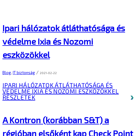
Ipari hálózatok átláthatósága és
védelme Ixia és Nozomi
eszközökkel
/
Blog
,
IT biztonság
2021-02-22
IPARI HÁLÓZATOK ÁTLÁTHATÓSÁGA ÉS
VÉDELME IXIA ÉS NOZOMI ESZKÖZÖKKEL
RÉSZLETEK
A Kontron (korábban S&T) a
régióban elsőként kap Check Point