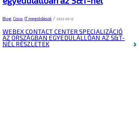
egyedülállóan az S&T-nél
/
Blog
,
Cisco
,
IT megoldások
2022-05-12
WEBEX CONTACT CENTER SPECIALIZÁCIÓ
AZ ORSZÁGBAN EGYEDÜLÁLLÓAN AZ S&T-
NÉL
RÉSZLETEK