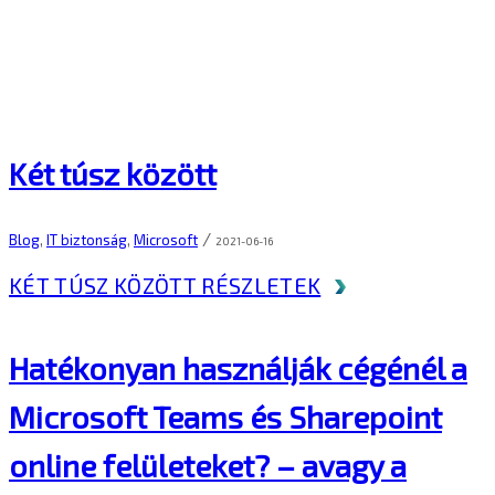
Két túsz között
/
Blog
,
IT biztonság
,
Microsoft
2021-06-16
KÉT TÚSZ KÖZÖTT
RÉSZLETEK
Hatékonyan használják cégénél a
Microsoft Teams és Sharepoint
online felületeket? – avagy a