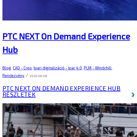
PTC NEXT On Demand Experience
Hub
Blog
,
CAD - Creo
,
Ipari digitalizáció - Ipar 4.0
,
PLM - Windchill
,
/
Rendezvény
2026-06-08
PTC NEXT ON DEMAND EXPERIENCE HUB
RÉSZLETEK