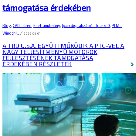
támogatása érdekében
Blog
,
CAD - Creo
,
Esettanulmány
,
Ipari digitalizáció - Ipar 4.0
,
PLM -
/
Windchill
2026-06-01
A TRD U.S.A. EGYÜTTMŰKÖDIK A PTC-VEL A
NAGY TELJESÍTMÉNYŰ MOTOROK
FEJLESZTÉSÉNEK TÁMOGATÁSA
ÉRDEKÉBEN
RÉSZLETEK