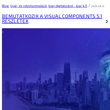
/
Blog
,
Gyár- és robotszimuláció
,
Ipari digitalizáció - Ipar 4.0
2026-06-12
BEMUTATKOZIK A VISUAL COMPONENTS 5.1
RÉSZLETEK