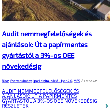
Audit nemmegfelelőségek és
ajánlások: Út a papírmentes
gyártástól a 3%-os OEE
növekedésig
/
Blog
,
Esettanulmány
,
Ipari digitalizáció - Ipar 4.0
,
MES
2026-04-15
AUDIT NEMMEGFELELŐSÉGEK ÉS
AJÁNLÁSOK: ÚT A PAPÍRMENTES
GYÁRTÁSTÓL A 3%-OS OEE NÖVEKEDÉSIG
RÉSZLETEK