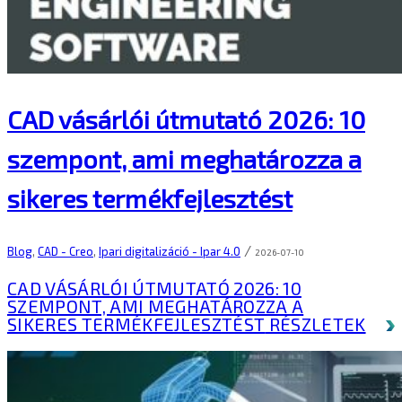
CAD vásárlói útmutató 2026: 10
szempont, ami meghatározza a
sikeres termékfejlesztést
/
Blog
,
CAD - Creo
,
Ipari digitalizáció - Ipar 4.0
2026-07-10
CAD VÁSÁRLÓI ÚTMUTATÓ 2026: 10
SZEMPONT, AMI MEGHATÁROZZA A
SIKERES TERMÉKFEJLESZTÉST
RÉSZLETEK