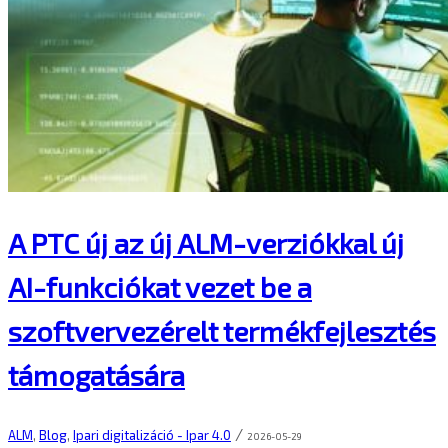
A PTC új az új ALM-verziókkal új
AI-funkciókat vezet be a
szoftvervezérelt termékfejlesztés
támogatására
/
ALM
,
Blog
,
Ipari digitalizáció - Ipar 4.0
2026-05-29