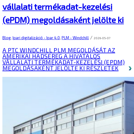
vállalati termékadat-kezelési
(ePDM) megoldásaként jelölte ki
/
Blog
,
Ipari digitalizáció - Ipar 4.0
,
PLM - Windchill
2026-05-07
A PTC WINDCHILL PLM MEGOLDÁSÁT AZ
AMERIKAI HADSEREG A HIVATALOS
VÁLLALATI TERMÉKADAT-KEZELÉSI (EPDM)
MEGOLDÁSAKÉNT JELÖLTE KI
RÉSZLETEK