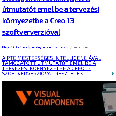
útmutatót emel be a tervezési
környezetbe a Creo 13
szoftververzióval
/
Blog
,
CAD - Creo
,
Ipari digitalizáció - Ipar 4.0
2026-06-18
A PTC MESTERSÉGES INTELLIGENCIÁVAL
TÁMOGATOTT ÚTMUTATÓT EMEL BE A
TERVEZÉSI KÖRNYEZETBE A CREO 13
SZOFTVERVERZIÓVAL
RÉSZLETEK