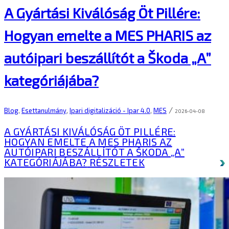
A Gyártási Kiválóság Öt Pillére:
Hogyan emelte a MES PHARIS az
autóipari beszállítót a Škoda „A”
kategóriájába?
/
Blog
,
Esettanulmány
,
Ipari digitalizáció - Ipar 4.0
,
MES
2026-04-08
A GYÁRTÁSI KIVÁLÓSÁG ÖT PILLÉRE:
HOGYAN EMELTE A MES PHARIS AZ
AUTÓIPARI BESZÁLLÍTÓT A ŠKODA „A”
KATEGÓRIÁJÁBA?
RÉSZLETEK