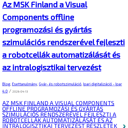
Az MSK Finland a Visual
Components offline
programozási és gyártás
szimulációs rendszerével fejleszti
a robotcellák automatizálását és
az intralogisztikai tervezést
Blog
,
Esettanulmány
,
Gyár- és robotszimuláció
,
Ipari digitalizáció - Ipar
/
4.0
2026-04-13
AZ MSK FINLAND A VISUAL COMPONENTS
OFFLINE PROGRAMOZÁSI ÉS GYÁRTÁS
SZIMULÁCIÓS RENDSZERÉVEL FEJLESZTI A
ROBOTCELLÁK AUTOMATIZÁLÁSÁT ÉS AZ
INTRALOGISZTIKAI TERVEZÉST
RÉSZLETEK