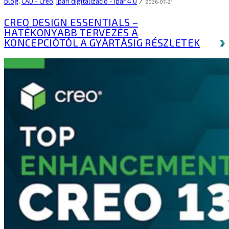
/
Blog
,
CAD - Creo
,
Ipari digitalizáció - Ipar 4.0
2026-07-21
CREO DESIGN ESSENTIALS –
HATÉKONYABB TERVEZÉS A
KONCEPCIÓTÓL A GYÁRTÁSIG
RÉSZLETEK