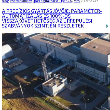
/
Blog
,
Esettanulmány
,
Ipari digitalizáció - Ipar 4.0
,
MES
2026-04-22
A PRECÍZIÓS GYÁRTÁS JÖVŐJE: PARAMÉTER-
AUTOMATIZÁLÁS ÉS 100%-OS
VISSZAKÖVETHETŐSÉG AZ ŰRREPÜLÉSI
SZABVÁNYOK SZINTJÉN
RÉSZLETEK