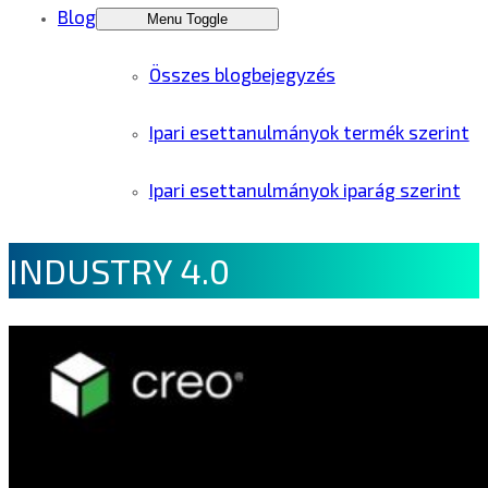
Blog
Menu Toggle
Összes blogbejegyzés
Ipari esettanulmányok termék szerint
Ipari esettanulmányok iparág szerint
INDUSTRY 4.0