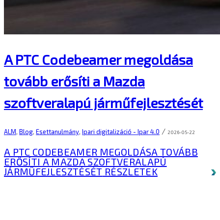
A PTC Codebeamer megoldása
tovább erősíti a Mazda
szoftveralapú járműfejlesztését
/
ALM
,
Blog
,
Esettanulmány
,
Ipari digitalizáció - Ipar 4.0
2026-05-22
A PTC CODEBEAMER MEGOLDÁSA TOVÁBB
ERŐSÍTI A MAZDA SZOFTVERALAPÚ
JÁRMŰFEJLESZTÉSÉT
RÉSZLETEK