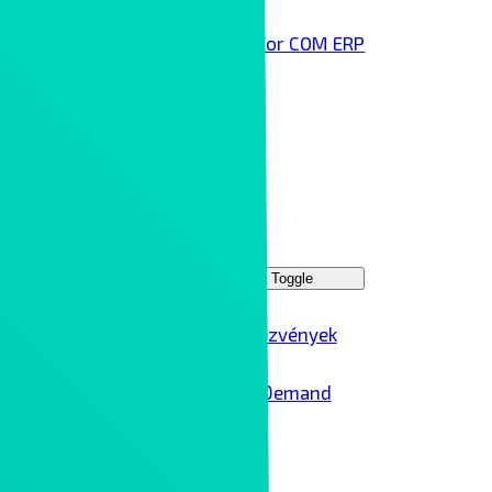
Infor COM ERP
Technológai partnereink
Rólunk
Kontron Group
Rendezvények
Menu Toggle
Ipar 4.0 rendezvények
Ipar 4.0 – On Demand
Karrier