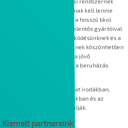
Manapság a LAN kábelezési rendszernek
rugalmasnak és modulárisnak kell lennie
ahhoz, hogy lépést tartson a hosszú távú
követelményekkel. A piac jelentős gyártóival
való hosszú távú együttműködésünknek és a
magas minőségű termékeknek köszönhetően
a hálózataink megfelelnek a jövő
kihívásainak, így biztosítva a beruházás
hosszú távú értékállóságát.
A kábelezési megoldásainkat irodákban,
adatközpontokban, otthonokban és az
iparban is egyaránt használják.
Kiemelt partnereink