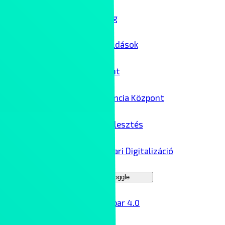
IT biztonság
Felhőmegoldások
Adatközpont
AI Kompetencia Központ
Szoftverfejlesztés
Ipar 4.0 – Ipari Digitalizáció
Menu Toggle
Ipar 4.0