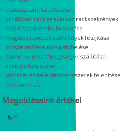
adatközponti kábelezések
új hálózati rack és szerver rackszekrények
szállítása, üzembe helyezése
meglévő rendező szekrények felújítása,
korszerűsítése, újra patchelése
szünetmentes tápegységek szállítása,
üzembe helyezése
kamera- és beléptetőrendszerek telepítése,
karbantartása
Megoldásaink értékei