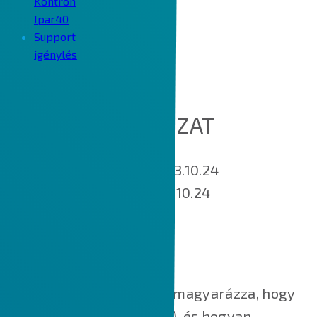
Kontron
Ipar40
Support
igénylés
COOKIE SZABÁLYZAT
Hatálybalépés napja: 2023.10.24
Utoljára módosított: 2023.10.24
MIK AZOK A SÜTIK?
Ez a Cookie-szabályzat elmagyarázza, hogy
mik azok a sütik (cookie-k), és hogyan