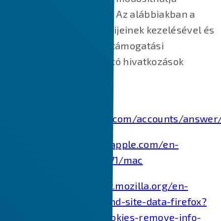
böngészője beállításait. Az alábbiakban a
főbb webböngészők sütijeinek kezelésével és
törlésével kapcsolatos támogatási
dokumentumokra mutató hivatkozások
találhatók.
Chrome:
https://support.google.com/accounts/answer
Safari:
https://support.apple.com/en-
in/guide/safari/sfri11471/mac
Firefox:
https://support.mozilla.org/en-
US/kb/clear-cookies-and-site-data-firefox?
redirectslug=delete-cookies-remove-info-