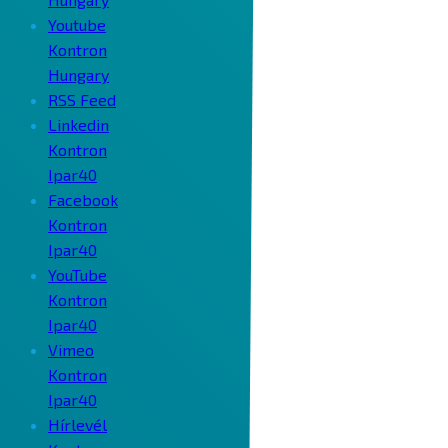
Youtube
Kontron
Hungary
RSS Feed
Linkedin
Kontron
Ipar40
Facebook
Kontron
Ipar40
YouTube
Kontron
Ipar40
Vimeo
Kontron
Ipar40
Hírlevél