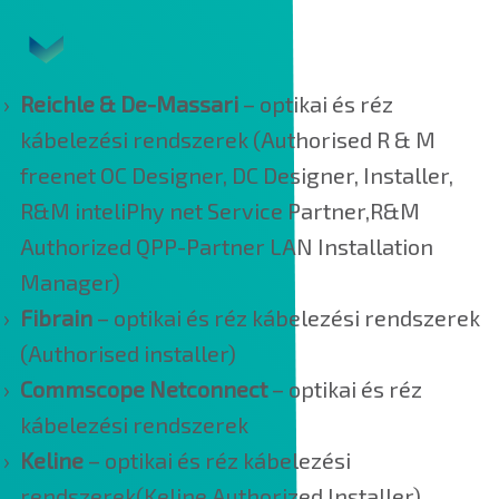
Reichle & De-Massari
– optikai és réz
kábelezési rendszerek (Authorised R & M
freenet OC Designer, DC Designer, Installer,
R&M inteliPhy net Service Partner,R&M
Authorized QPP-Partner LAN Installation
Manager)
Fibrain
– optikai és réz kábelezési rendszerek
(Authorised installer)
Commscope Netconnect
– optikai és réz
kábelezési rendszerek
Keline
– optikai és réz kábelezési
rendszerek(Keline Authorized Installer)