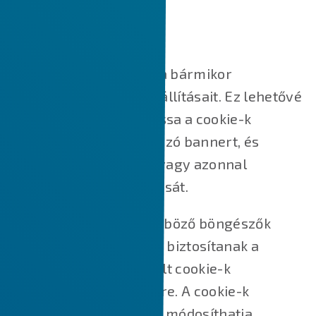
SÜTI BEÁLLÍTÁSOK KEZELÉSE
Süti beállítások
A fenti gombra kattintva bármikor
módosíthatja cookie-beállításait. Ez lehetővé
teszi, hogy újra megnyissa a cookie-k
hozzájárulását tartalmazó bannert, és
módosítsa beállításait, vagy azonnal
visszavonja hozzájárulását.
Ezen túlmenően a különböző böngészők
különböző módszereket biztosítanak a
webhelyek által használt cookie-k
blokkolására és törlésére. A cookie-k
letiltásához/törléséhez módosíthatja