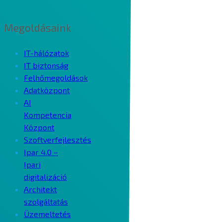
Megoldásaink
IT-hálózatok
IT biztonság
Felhőmegoldások
Adatközpont
AI
Kompetencia
Központ
Szoftverfejlesztés
Ipar 4.0 –
Ipari
digitalizáció
Architekt
szolgáltatás
Üzemeltetés