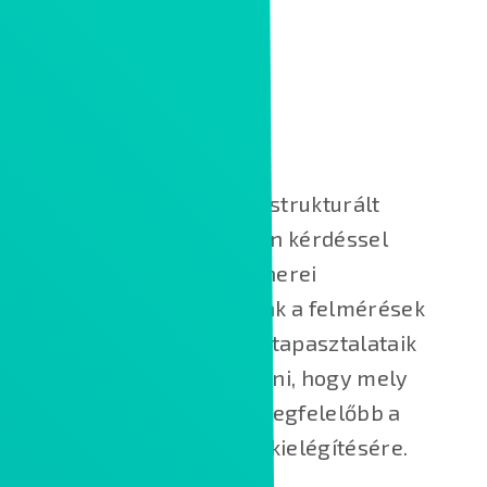
A Kontron szakemberei a strukturált
hálózatot érintő bármilyen kérdéssel
kapcsolatban állnak partnerei
rendelkezésére. Kollégáink a felmérések
során szerzett gyakorlati tapasztalataik
alapján segítenek eldönteni, hogy mely
műszaki megoldás a legmegfelelőbb a
megfogalmazott igények kielégítésére.