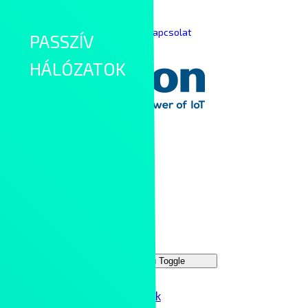
Skip to content
|
|
Keresés
English
Kapcsolat
PASSZÍV
HÁLÓZATOK
Main Menu
Megoldások
Menu Toggle
IT hálózatok