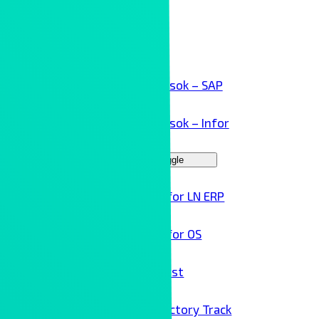
Kollaboráció
Kliensek
ERP megoldások – SAP
ERP megoldások – Infor
Menu Toggle
Infor LN ERP
Infor OS
Birst
Factory Track