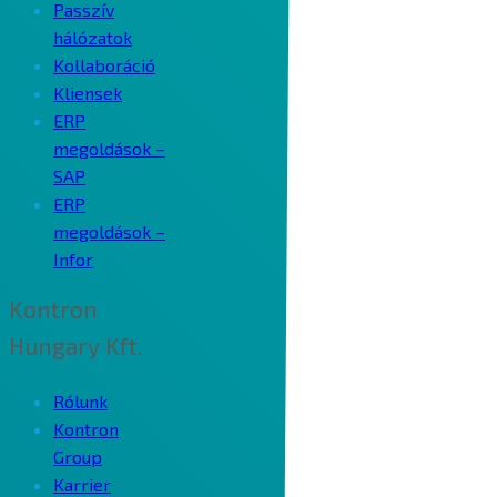
Passzív
hálózatok
Kollaboráció
Kliensek
ERP
megoldások –
SAP
ERP
megoldások –
Infor
Kontron
Hungary Kft.
Rólunk
Kontron
Group
Karrier