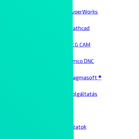
HyperWorks
Mathcad
NCG CAM
Cimco DNC
Magmasoft ®
Architekt szolgáltatás
Üzemeltetés
Passzív hálózatok