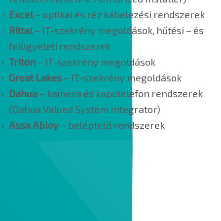
Excel
– optikai és réz kábelezési rendszerek
Rittal
– IT-szekrény megoldások, hűtési – és
felügyeleti rendszerek
Triton
– IT-szekrény megoldások
Great Lakes
– IT-szekrény megoldások
Dahua
– kamera és kaputelefon rendszerek
(Dahua Valued System Integrator)
Assa Abloy
– beléptető rendszerek