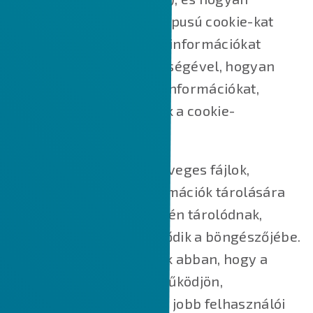
használjuk őket, milyen típusú cookie-kat
használunk, azaz milyen információkat
gyűjtünk a cookie-k segítségével, hogyan
használjuk fel ezeket az információkat,
valamint hogyan kezeljük a cookie-
beállításokat.
A cookie-k kisméretű szöveges fájlok,
amelyek kisméretű információk tárolására
szolgálnak. Az Ön eszközén tárolódnak,
amikor a webhely betöltődik a böngészőjébe.
Ezek a cookie-k segítenek abban, hogy a
weboldal megfelelően működjön,
biztonságosabbá tegyük, jobb felhasználói