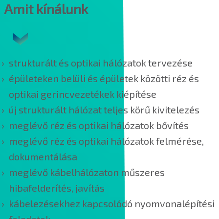
Amit kínálunk
strukturált és optikai hálózatok tervezése
épületeken belüli és épületek közötti réz és
optikai gerincvezetékek kiépítése
új strukturált hálózat teljes körű kivitelezés
meglévő réz és optikai hálózatok bővítés
meglévő réz és optikai hálózatok felmérése,
dokumentálása
meglévő kábelhálózaton műszeres
hibafelderítés, javítás
kábelezésekhez kapcsolódó nyomvonalépítési
feladatok