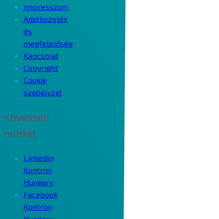
Impresszum
Adatkezelés
és
megfelelőség
Kapcsolat
Copyright
Cookie
szabályzat
Kövessen
minket
LinkedIn
Kontron
Hungary
Facebook
Kontron
Hungary