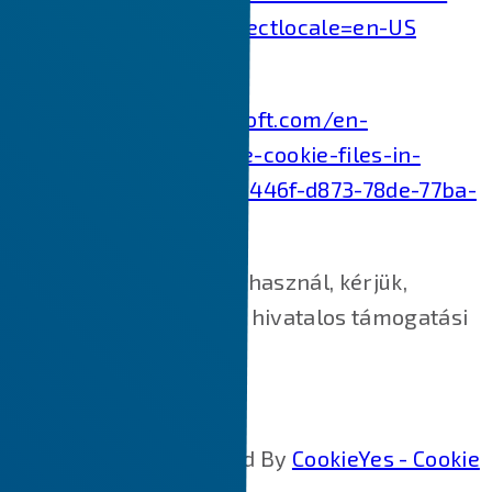
websites-stored&redirectlocale=en-US
Internet Explorer:
https://support.microsoft.com/en-
us/topic/how-to-delete-cookie-files-in-
internet-explorer-bca9446f-d873-78de-77ba-
d42645fa52fc
Ha más webböngészőt használ, kérjük,
keresse fel böngészője hivatalos támogatási
dokumentumait.
Cookie Policy Generated By
CookieYes - Cookie