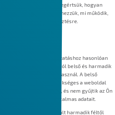
élményt nyújtsunk, és megértsük, hogyan
működik a weboldal, elemezzük, mi működik,
és hol van szükség fejlesztésre.
HOGYAN HASZNÁLJUK A SÜTIKET?
A legtöbb online szolgáltatáshoz hasonlóan
weboldalunk is több célból belső és harmadik
féltől származó sütiket használ. A belső
cookie-k nagy részre szükséges a weboldal
megfelelő működéséhez, és nem gyűjtik az Ön
személyazonosításra alkalmas adatait.
A weboldalunkon használt harmadik féltől