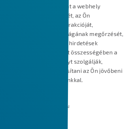
származó cookie-k főként a webhely
működésének megértését, az Ön
webhelyünkkel való interakcióját,
szolgáltatásaink biztonságának megőrzését,
az Ön számára releváns hirdetések
megjelenítését, valamint összességében a
jobb felhasználói élményt szolgálják,
valamint segítik felgyorsítani az Ön jövőbeni
interakcióit a weboldalunkkal.
AZ ÁLTALUNK HASZNÁLT SÜTIK TÍPUSAI