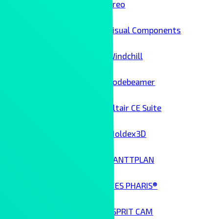
Creo
Visual Components
Windchill
Codebeamer
Altair CE Suite
Moldex3D
GANTTPLAN
MES PHARIS®
ESPRIT CAM