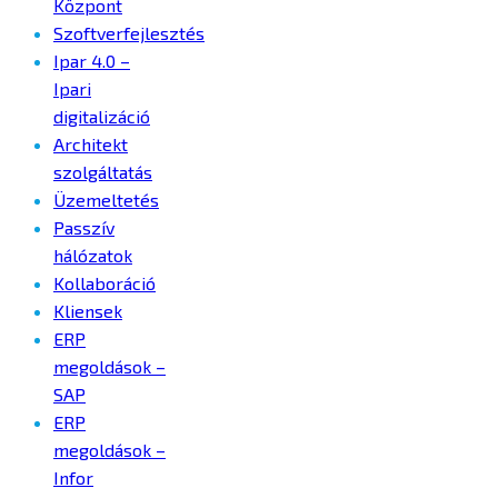
Központ
Szoftverfejlesztés
Ipar 4.0 –
Ipari
digitalizáció
Architekt
szolgáltatás
Üzemeltetés
Passzív
hálózatok
Kollaboráció
Kliensek
ERP
megoldások –
SAP
ERP
megoldások –
Infor