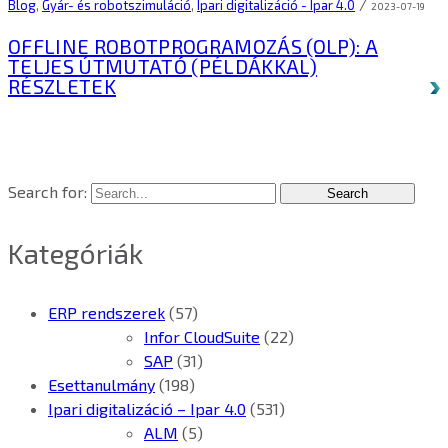
/
Blog
,
Gyár- és robotszimuláció
,
Ipari digitalizáció - Ipar 4.0
2023-07-19
OFFLINE ROBOTPROGRAMOZÁS (OLP): A
TELJES ÚTMUTATÓ (PÉLDÁKKAL)
RÉSZLETEK
Search for:
Kategóriák
ERP rendszerek
(57)
Infor CloudSuite
(22)
SAP
(31)
Esettanulmány
(198)
Ipari digitalizáció – Ipar 4.0
(531)
ALM
(5)