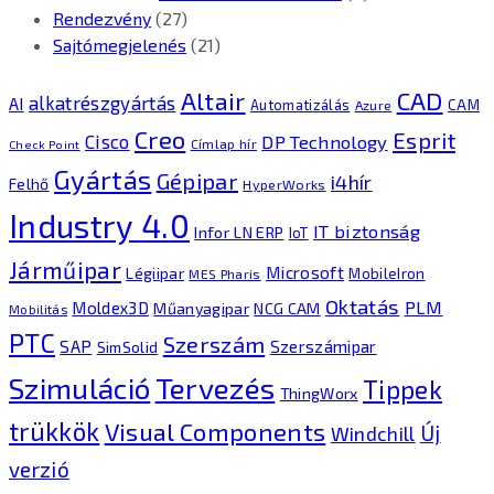
Rendezvény
(27)
Sajtómegjelenés
(21)
CAD
Altair
alkatrészgyártás
AI
Automatizálás
CAM
Azure
Creo
Esprit
Cisco
DP Technology
Címlap hír
Check Point
Gyártás
Gépipar
i4hír
Felhő
HyperWorks
Industry 4.0
IT biztonság
Infor LN ERP
IoT
Járműipar
Microsoft
Légiipar
MobileIron
MES Pharis
Oktatás
PLM
Moldex3D
Műanyagipar
NCG CAM
Mobilitás
PTC
Szerszám
SAP
Szerszámipar
SimSolid
Tervezés
Szimuláció
Tippek
ThingWorx
trükkök
Visual Components
Új
Windchill
verzió