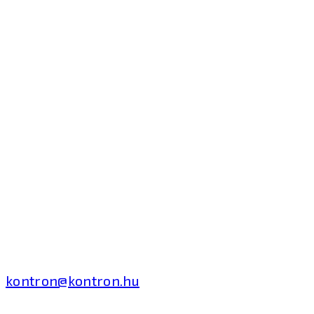
Kontron Hungary Kft.
2040 Budaörs, Puskás
Tivadar út 14.
T: +36 1 371 8000
kontron@kontron.hu