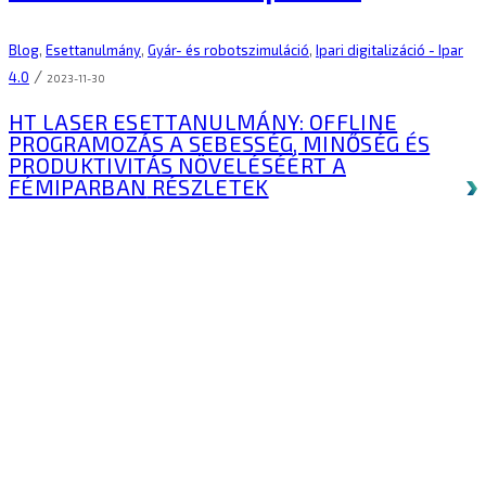
Blog
,
Esettanulmány
,
Gyár- és robotszimuláció
,
Ipari digitalizáció - Ipar
/
4.0
2023-11-30
HT LASER ESETTANULMÁNY: OFFLINE
PROGRAMOZÁS A SEBESSÉG, MINŐSÉG ÉS
PRODUKTIVITÁS NÖVELÉSÉÉRT A
FÉMIPARBAN
RÉSZLETEK