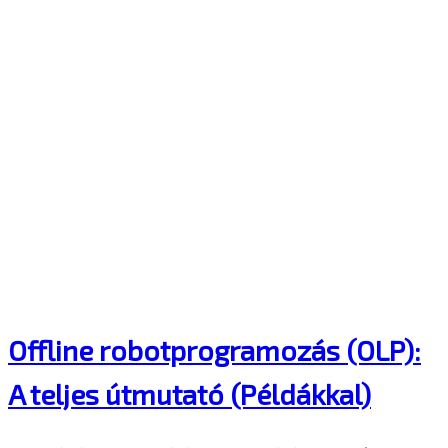
Offline robotprogramozás (OLP):
A teljes útmutató (Példákkal)