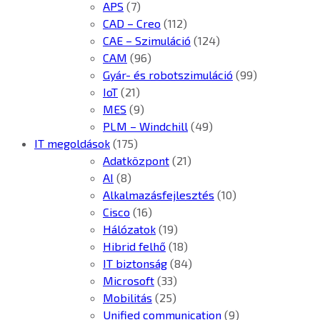
APS
(7)
CAD – Creo
(112)
CAE – Szimuláció
(124)
CAM
(96)
Gyár- és robotszimuláció
(99)
IoT
(21)
MES
(9)
PLM – Windchill
(49)
IT megoldások
(175)
Adatközpont
(21)
AI
(8)
Alkalmazásfejlesztés
(10)
Cisco
(16)
Hálózatok
(19)
Hibrid felhő
(18)
IT biztonság
(84)
Microsoft
(33)
Mobilitás
(25)
Unified communication
(9)