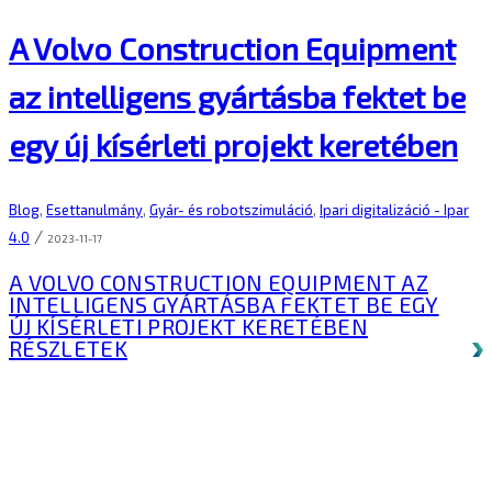
A Volvo Construction Equipment
az intelligens gyártásba fektet be
egy új kísérleti projekt keretében
Blog
,
Esettanulmány
,
Gyár- és robotszimuláció
,
Ipari digitalizáció - Ipar
/
4.0
2023-11-17
A VOLVO CONSTRUCTION EQUIPMENT AZ
INTELLIGENS GYÁRTÁSBA FEKTET BE EGY
ÚJ KÍSÉRLETI PROJEKT KERETÉBEN
RÉSZLETEK