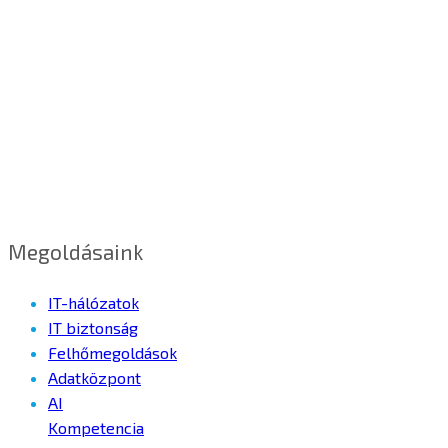
Megoldásaink
IT-hálózatok
IT biztonság
Felhőmegoldások
Adatközpont
AI
Kompetencia