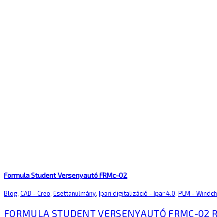
Formula Student Versenyautó FRMc-02
Blog
,
CAD - Creo
,
Esettanulmány
,
Ipari digitalizáció - Ipar 4.0
,
PLM - Windchi
FORMULA STUDENT VERSENYAUTÓ FRMC-02
R