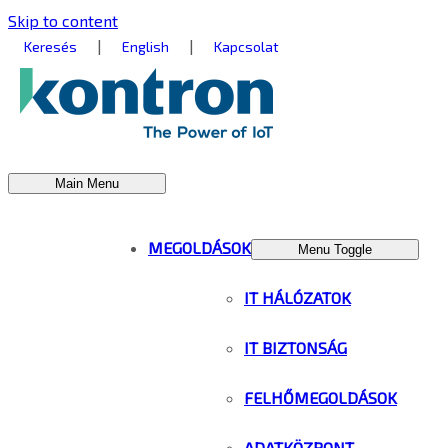
Skip to content
|
|
Keresés
English
Kapcsolat
Main Menu
MEGOLDÁSOK
Menu Toggle
IT HÁLÓZATOK
IT BIZTONSÁG
FELHŐMEGOLDÁSOK
ADATKÖZPONT