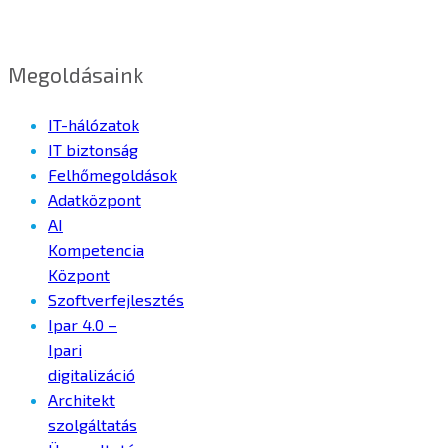
Megoldásaink
IT-hálózatok
IT biztonság
Felhőmegoldások
Adatközpont
AI
Kompetencia
Központ
Szoftverfejlesztés
Ipar 4.0 –
Ipari
digitalizáció
Architekt
szolgáltatás