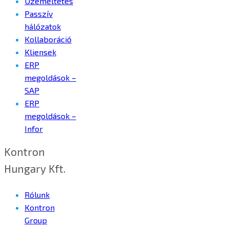
Üzemeltetés
Passzív
hálózatok
Kollaboráció
Kliensek
ERP
megoldások –
SAP
ERP
megoldások –
Infor
Kontron
Hungary Kft.
Rólunk
Kontron
Group