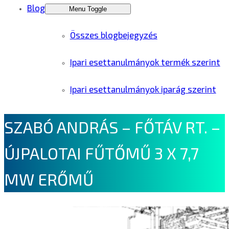
Blog
Menu Toggle
Összes blogbejegyzés
Ipari esettanulmányok termék szerint
Ipari esettanulmányok iparág szerint
SZABÓ ANDRÁS – FŐTÁV RT. –
ÚJPALOTAI FŰTŐMŰ 3 X 7,7
MW ERŐMŰ