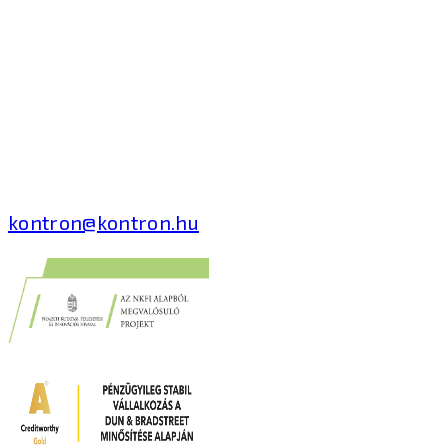
Kontron Hungary Kft.
2040 Budaörs, Puskás
Tivadar út 14.
T: +36 1 371 8000
kontron@kontron.hu