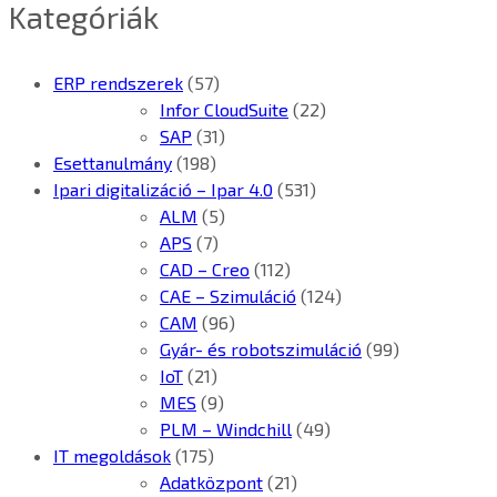
Kategóriák
ERP rendszerek
(57)
Infor CloudSuite
(22)
SAP
(31)
Esettanulmány
(198)
Ipari digitalizáció – Ipar 4.0
(531)
ALM
(5)
APS
(7)
CAD – Creo
(112)
CAE – Szimuláció
(124)
CAM
(96)
Gyár- és robotszimuláció
(99)
IoT
(21)
MES
(9)
PLM – Windchill
(49)
IT megoldások
(175)
Adatközpont
(21)