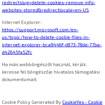
redirectslug=delete-cookies-remove-info-
websites-stored&redirectlocale=en-US
Internet Explorer:
https://support.microsoft.com/en-
us/topic/how-to-delete-cookie-files-in-
internet-explorer-bca9446f-d873-78de-77ba-
d42645fa52fc
Ha más webböngészőt használ, kérjük,
keresse fel böngészője hivatalos támogatási
dokumentumait.
Cookie Policy Generated By
CookieYes - Cookie