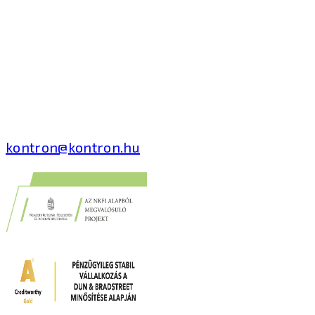
Kontron Hungary Kft.
2040 Budaörs, Puskás
Tivadar út 14.
T: +36 1 371 8000
kontron@kontron.hu