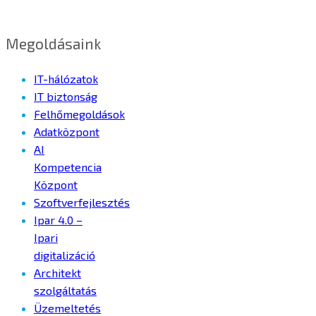
Megoldásaink
IT-hálózatok
IT biztonság
Felhőmegoldások
Adatközpont
AI
Kompetencia
Központ
Szoftverfejlesztés
Ipar 4.0 –
Ipari
digitalizáció
Architekt
szolgáltatás
Üzemeltetés