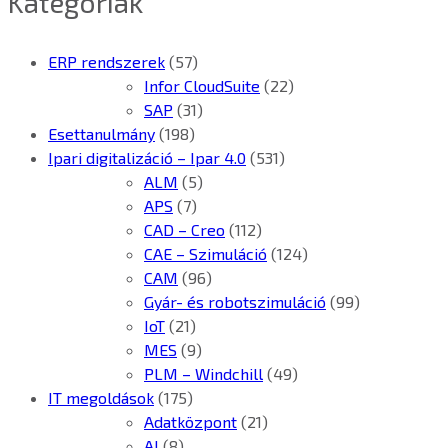
Kategóriák
ERP rendszerek
(57)
Infor CloudSuite
(22)
SAP
(31)
Esettanulmány
(198)
Ipari digitalizáció – Ipar 4.0
(531)
ALM
(5)
APS
(7)
CAD – Creo
(112)
CAE – Szimuláció
(124)
CAM
(96)
Gyár- és robotszimuláció
(99)
IoT
(21)
MES
(9)
PLM – Windchill
(49)
IT megoldások
(175)
Adatközpont
(21)
AI
(8)