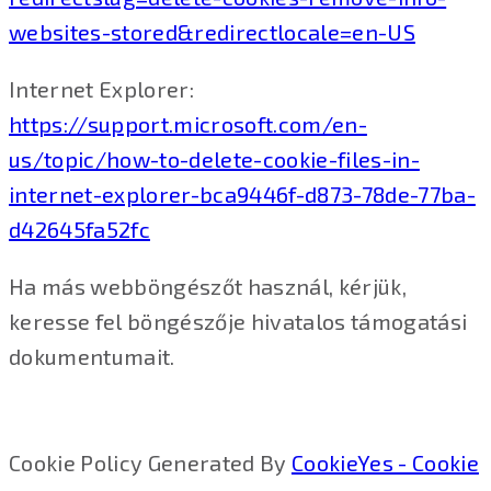
websites-stored&redirectlocale=en-US
Internet Explorer:
https://support.microsoft.com/en-
us/topic/how-to-delete-cookie-files-in-
internet-explorer-bca9446f-d873-78de-77ba-
d42645fa52fc
Ha más webböngészőt használ, kérjük,
keresse fel böngészője hivatalos támogatási
dokumentumait.
Cookie Policy Generated By
CookieYes - Cookie