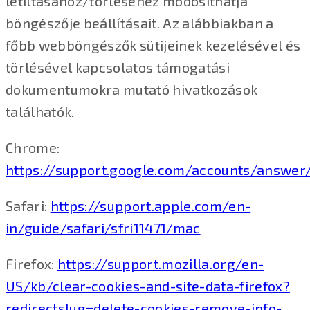
letiltásához/törléséhez módosíthatja
böngészője beállításait. Az alábbiakban a
főbb webböngészők sütijeinek kezelésével és
törlésével kapcsolatos támogatási
dokumentumokra mutató hivatkozások
találhatók.
Chrome:
https://support.google.com/accounts/answer
Safari:
https://support.apple.com/en-
in/guide/safari/sfri11471/mac
Firefox:
https://support.mozilla.org/en-
US/kb/clear-cookies-and-site-data-firefox?
redirectslug=delete-cookies-remove-info-