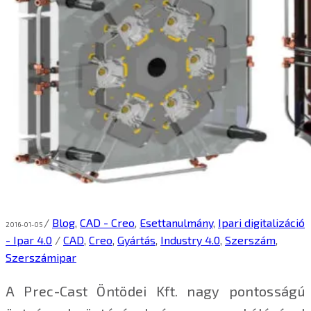
/
Blog
,
CAD - Creo
,
Esettanulmány
,
Ipari digitalizáció
2016-01-05
- Ipar 4.0
/
CAD
,
Creo
,
Gyártás
,
Industry 4.0
,
Szerszám
,
Szerszámipar
A Prec-Cast Öntödei Kft. nagy pontosságú