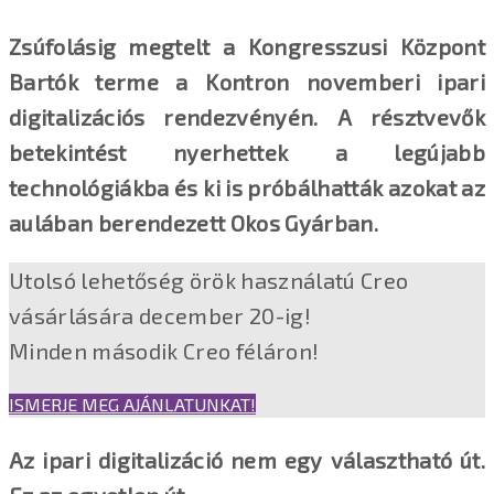
Zsúfolásig megtelt a Kongresszusi Központ
Bartók terme a Kontron novemberi ipari
digitalizációs rendezvényén. A résztvevők
betekintést nyerhettek a legújabb
technológiákba és ki is próbálhatták azokat az
aulában berendezett Okos Gyárban.
Utolsó lehetőség örök használatú Creo
vásárlására december 20-ig!
Minden második Creo féláron!
ISMERJE MEG AJÁNLATUNKAT!
Az ipari digitalizáció nem egy választható út.