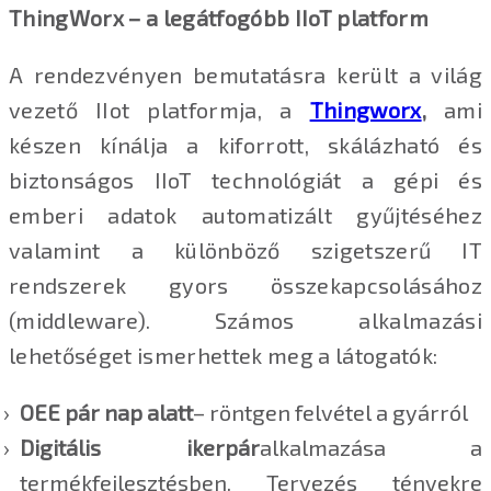
ThingWorx – a legátfogóbb IIoT platform
A rendezvényen bemutatásra került a világ
vezető IIot platformja, a
Thingworx
,
ami
készen kínálja a kiforrott, skálázható és
biztonságos IIoT technológiát a gépi és
emberi adatok automatizált gyűjtéséhez
valamint a különböző szigetszerű IT
rendszerek gyors összekapcsolásához
(middleware). Számos alkalmazási
lehetőséget ismerhettek meg a látogatók:
OEE pár nap alatt
– röntgen felvétel a gyárról
Digitális ikerpár
alkalmazása a
termékfejlesztésben. Tervezés tényekre