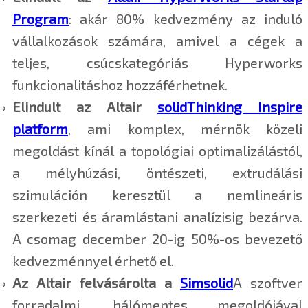
Program
: akár 80% kedvezmény az induló
vállalkozások számára, amivel a cégek a
teljes, csúcskategóriás Hyperworks
funkcionalitáshoz hozzáférhetnek.
Elindult az Altair
solidThinking Inspire
platform
, ami komplex, mérnök közeli
megoldást kínál a topológiai optimalizálástól,
a mélyhúzási, öntészeti, extrudálási
szimuláción keresztül a nemlineáris
szerkezeti és áramlástani analízisig bezárva.
A csomag december 20-ig 50%-os bevezető
kedvezménnyel érhető el.
Az Altair felvásárolta a
Simsolid
A szoftver
forradalmi, hálómentes megoldójával