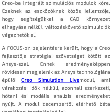
Creo-ba integrált szimulációs modulok köre.
Ezeknek az eszközöknek közös jellemzője,
hogy segítségükkel a CAD környezet
elhagyása nélkül, változáskövető szimulációk
végezhetők el.
A FOCUS-on bejelentésre került, hogy a Creo
fejlesztője stratégiai szövetséget kötött az
Ansys-szal. Ennek eredményeképpen
rövidesen megjelenik az Ansys technológiára
épülő
Creo Simulation Live
modul, ami
várakozási idők nélküli, azonnali szerkezeti,
hőtani és modális analízis eredményeket
nyújt. A modul decembertől elérhető béta
verzióban, tesztelési céllal.