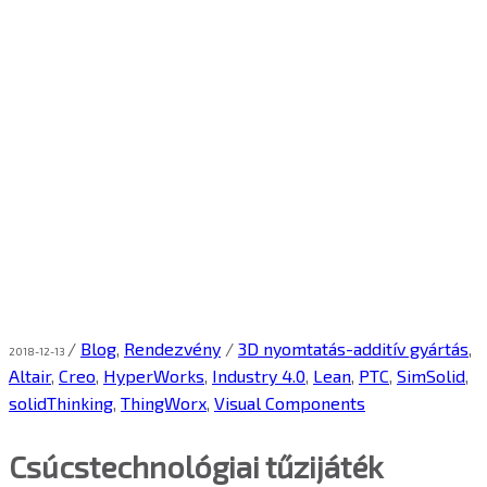
/
Blog
,
Rendezvény
/
3D nyomtatás-additív gyártás
,
2018-12-13
Altair
,
Creo
,
HyperWorks
,
Industry 4.0
,
Lean
,
PTC
,
SimSolid
,
solidThinking
,
ThingWorx
,
Visual Components
Csúcstechnológiai tűzijáték