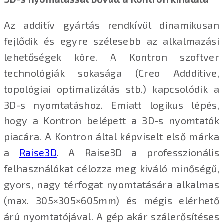
Az additív gyártás rendkívül dinamikusan
fejlődik és egyre szélesebb az alkalmazási
lehetőségek köre. A Kontron szoftver
technológiák sokasága (Creo Addditive,
topológiai optimalizálás stb.) kapcsolódik a
3D-s nyomtatáshoz. Emiatt logikus lépés,
hogy a Kontron belépett a 3D-s nyomtatók
piacára. A Kontron által képviselt első márka
a
Raise3D
. A Raise3D a professzionális
felhasználókat célozza meg kiváló minőségű,
gyors, nagy térfogat nyomtatására alkalmas
(max. 305×305×605mm) és mégis elérhető
árú nyomtatójával. A gép akár szálerősítéses