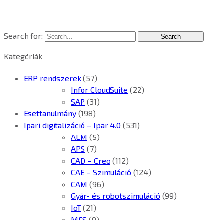
Search for:
Kategóriák
ERP rendszerek
(57)
Infor CloudSuite
(22)
SAP
(31)
Esettanulmány
(198)
Ipari digitalizáció – Ipar 4.0
(531)
ALM
(5)
APS
(7)
CAD – Creo
(112)
CAE – Szimuláció
(124)
CAM
(96)
Gyár- és robotszimuláció
(99)
IoT
(21)
MES
(9)