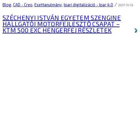
/
Blog
,
CAD - Creo
,
Esettanulmány
,
Ipari digitalizáció - Ipar 4.0
2017-11-13
SZÉCHENYI ISTVÁN EGYETEM SZENGINE
HALLGATÓI MOTORFEJLESZTŐ CSAPAT –
KTM 500 EXC HENGERFEJ
RÉSZLETEK