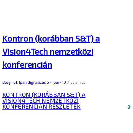
Kontron (korábban S&T) a
Vision4Tech nemzetközi
konferencián
/
Blog
,
IoT
,
Ipari digitalizáció - Ipar 4.0
2017-11-22
KONTRON (KORÁBBAN S&T) A
VISION4TECH NEMZETKÖZI
KONFERENCIÁN
RÉSZLETEK