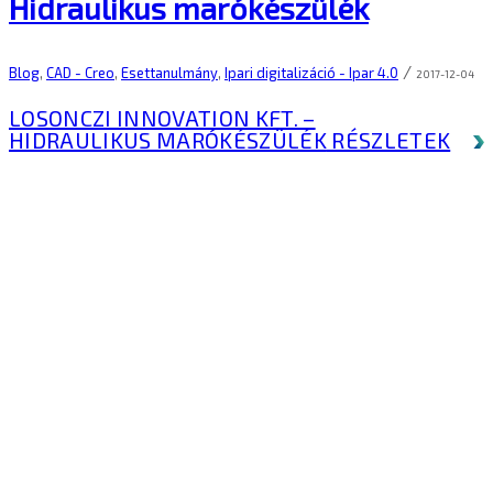
Hidraulikus marókészülék
/
Blog
,
CAD - Creo
,
Esettanulmány
,
Ipari digitalizáció - Ipar 4.0
2017-12-04
LOSONCZI INNOVATION KFT. –
HIDRAULIKUS MARÓKÉSZÜLÉK
RÉSZLETEK