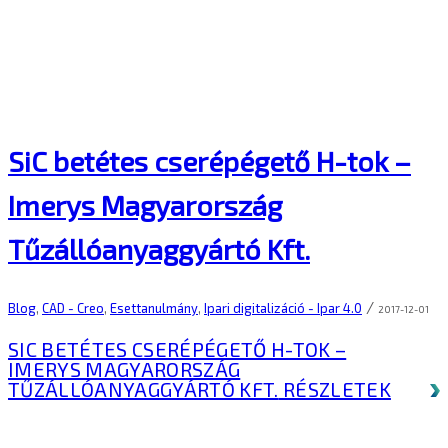
SiC betétes cserépégető H-tok –
Imerys Magyarország
Tűzállóanyaggyártó Kft.
/
Blog
,
CAD - Creo
,
Esettanulmány
,
Ipari digitalizáció - Ipar 4.0
2017-12-01
SIC BETÉTES CSERÉPÉGETŐ H-TOK –
IMERYS MAGYARORSZÁG
TŰZÁLLÓANYAGGYÁRTÓ KFT.
RÉSZLETEK