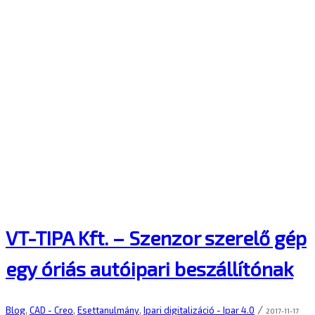
VT-TIPA Kft. – Szenzor szerelő gép
egy óriás autóipari beszállítónak
/
Blog
,
CAD - Creo
,
Esettanulmány
,
Ipari digitalizáció - Ipar 4.0
2017-11-17