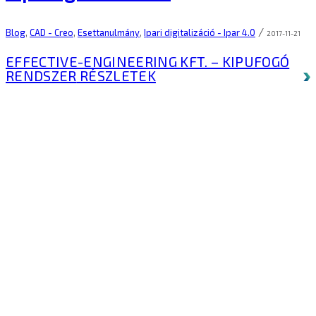
/
Blog
,
CAD - Creo
,
Esettanulmány
,
Ipari digitalizáció - Ipar 4.0
2017-11-21
EFFECTIVE-ENGINEERING KFT. – KIPUFOGÓ
RENDSZER
RÉSZLETEK