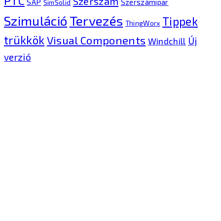
PTC
Szerszám
SAP
Szerszámipar
SimSolid
Tervezés
Szimuláció
Tippek
ThingWorx
trükkök
Visual Components
Új
Windchill
verzió
Kontron Hungary Kft.
2040 Budaörs, Puskás