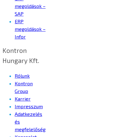
megoldások –
SAP
ERP
megoldások –
Infor
Kontron
Hungary Kft.
Rólunk
Kontron
Group
Karrier
Impresszum
Adatkezelés
és
megfelelőség
Kapcsolat