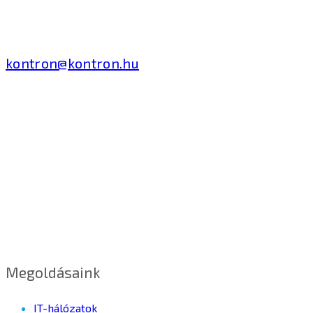
Tivadar út 14.
T: +36 1 371 8000
kontron@kontron.hu
Megoldásaink
IT-hálózatok