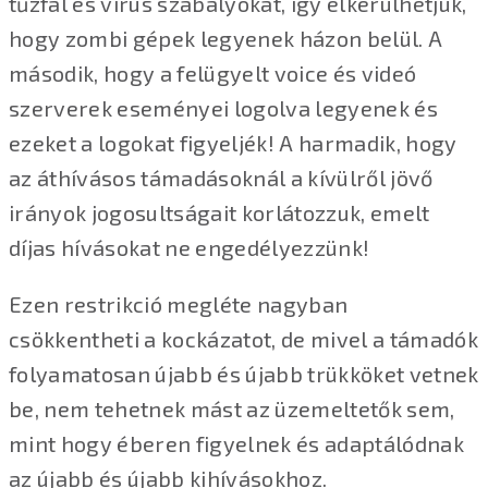
tűzfal és vírus szabályokat, így elkerülhetjük,
hogy zombi gépek legyenek házon belül. A
második, hogy a felügyelt voice és videó
szerverek eseményei logolva legyenek és
ezeket a logokat figyeljék! A harmadik, hogy
az áthívásos támadásoknál a kívülről jövő
irányok jogosultságait korlátozzuk, emelt
díjas hívásokat ne engedélyezzünk!
Ezen restrikció megléte nagyban
csökkentheti a kockázatot, de mivel a támadók
folyamatosan újabb és újabb trükköket vetnek
be, nem tehetnek mást az üzemeltetők sem,
mint hogy éberen figyelnek és adaptálódnak
az újabb és újabb kihívásokhoz.