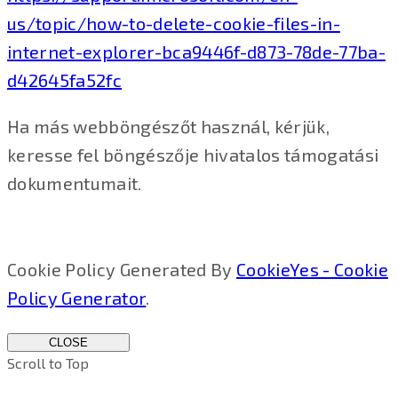
us/topic/how-to-delete-cookie-files-in-
internet-explorer-bca9446f-d873-78de-77ba-
d42645fa52fc
Ha más webböngészőt használ, kérjük,
keresse fel böngészője hivatalos támogatási
dokumentumait.
Cookie Policy Generated By
CookieYes - Cookie
Policy Generator
.
CLOSE
Scroll to Top