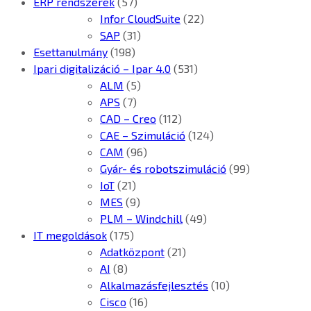
ERP rendszerek
(57)
Infor CloudSuite
(22)
SAP
(31)
Esettanulmány
(198)
Ipari digitalizáció – Ipar 4.0
(531)
ALM
(5)
APS
(7)
CAD – Creo
(112)
CAE – Szimuláció
(124)
CAM
(96)
Gyár- és robotszimuláció
(99)
IoT
(21)
MES
(9)
PLM – Windchill
(49)
IT megoldások
(175)
Adatközpont
(21)
AI
(8)
Alkalmazásfejlesztés
(10)
Cisco
(16)