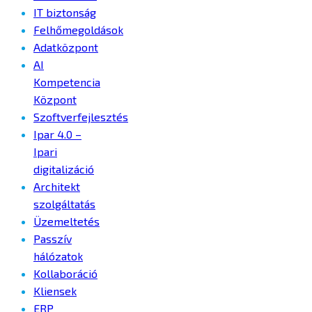
IT biztonság
Felhőmegoldások
Adatközpont
AI
Kompetencia
Központ
Szoftverfejlesztés
Ipar 4.0 –
Ipari
digitalizáció
Architekt
szolgáltatás
Üzemeltetés
Passzív
hálózatok
Kollaboráció
Kliensek
ERP