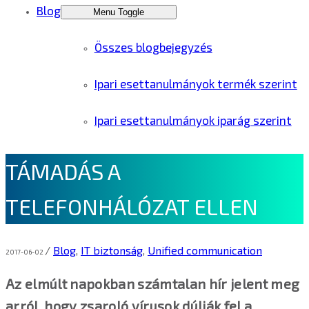
Blog
Menu Toggle
Összes blogbejegyzés
Ipari esettanulmányok termék szerint
Ipari esettanulmányok iparág szerint
TÁMADÁS A
TELEFONHÁLÓZAT ELLEN
/
Blog
,
IT biztonság
,
Unified communication
2017-06-02
Az elmúlt napokban számtalan hír jelent meg
arról, hogy zsaroló vírusok dúlják fel a