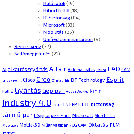
Hálózatok
(19)
Hibrid felhő
(18)
IT biztonság
(84)
Microsoft
(33)
Mobilitás
(25)
Unified communication
(9)
Rendezvény
(27)
Sajtómegjelenés
(21)
CAD
Altair
alkatrészgyártás
AI
Automatizálás
CAM
Azure
Creo
Esprit
Cisco
DP Technology
Címlap hír
Check Point
Gyártás
Gépipar
i4hír
Felhő
HyperWorks
Industry 4.0
IT biztonság
Infor LN ERP
IoT
Járműipar
Microsoft
Légiipar
MobileIron
MES Pharis
Oktatás
PLM
Moldex3D
Műanyagipar
NCG CAM
Mobilitás