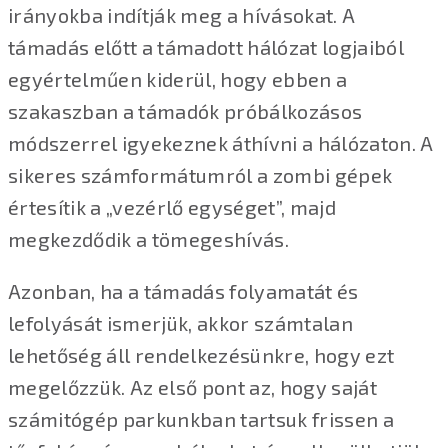
irányokba indítják meg a hívásokat. A
támadás előtt a támadott hálózat logjaiból
egyértelműen kiderül, hogy ebben a
szakaszban a támadók próbálkozásos
módszerrel igyekeznek áthívni a hálózaton. A
sikeres számformátumról a zombi gépek
értesítik a „vezérlő egységet”, majd
megkezdődik a tömegeshívás.
Azonban, ha a támadás folyamatát és
lefolyását ismerjük, akkor számtalan
lehetőség áll rendelkezésünkre, hogy ezt
megelőzzük. Az első pont az, hogy saját
számitógép parkunkban tartsuk frissen a