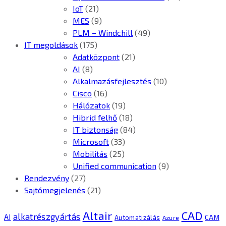
IoT
(21)
MES
(9)
PLM – Windchill
(49)
IT megoldások
(175)
Adatközpont
(21)
AI
(8)
Alkalmazásfejlesztés
(10)
Cisco
(16)
Hálózatok
(19)
Hibrid felhő
(18)
IT biztonság
(84)
Microsoft
(33)
Mobilitás
(25)
Unified communication
(9)
Rendezvény
(27)
Sajtómegjelenés
(21)
CAD
Altair
alkatrészgyártás
AI
Automatizálás
CAM
Azure