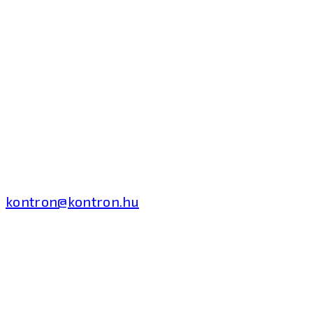
Kontron Hungary Kft.
2040 Budaörs, Puskás
Tivadar út 14.
T: +36 1 371 8000
kontron@kontron.hu