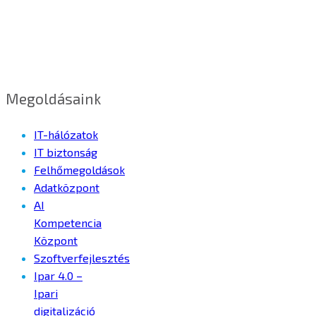
Megoldásaink
IT-hálózatok
IT biztonság
Felhőmegoldások
Adatközpont
AI
Kompetencia
Központ
Szoftverfejlesztés
Ipar 4.0 –
Ipari
digitalizáció