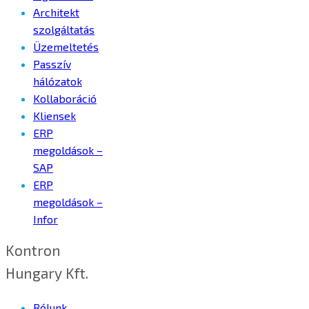
Architekt
szolgáltatás
Üzemeltetés
Passzív
hálózatok
Kollaboráció
Kliensek
ERP
megoldások –
SAP
ERP
megoldások –
Infor
Kontron
Hungary Kft.
Rólunk