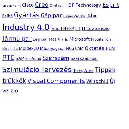
Creo
Esprit
Cisco
DP Technology
Címlap hír
Check Point
Gyártás
Gépipar
i4hír
Felhő
HyperWorks
Industry 4.0
IT biztonság
Infor LN ERP
IoT
Járműipar
Microsoft
Légiipar
MobileIron
MES Pharis
Oktatás
PLM
Moldex3D
Műanyagipar
NCG CAM
Mobilitás
PTC
Szerszám
SAP
Szerszámipar
SimSolid
Tervezés
Szimuláció
Tippek
ThingWorx
trükkök
Visual Components
Új
Windchill
verzió