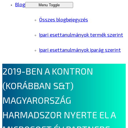
Blog
Menu Toggle
Összes blogbejegyzés
Ipari esettanulmányok termék szerint
Ipari esettanulmányok iparág szerint
2019-BEN A KONTRON
(KORÁBBAN S&T)
MAGYARORSZÁG
HARMADSZOR NYERTE EL A