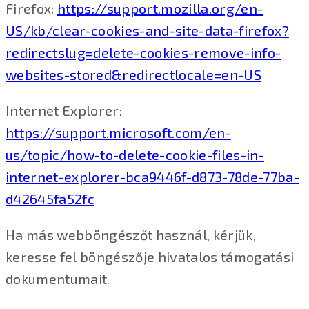
Firefox:
https://support.mozilla.org/en-
US/kb/clear-cookies-and-site-data-firefox?
redirectslug=delete-cookies-remove-info-
websites-stored&redirectlocale=en-US
Internet Explorer:
https://support.microsoft.com/en-
us/topic/how-to-delete-cookie-files-in-
internet-explorer-bca9446f-d873-78de-77ba-
d42645fa52fc
Ha más webböngészőt használ, kérjük,
keresse fel böngészője hivatalos támogatási
dokumentumait.