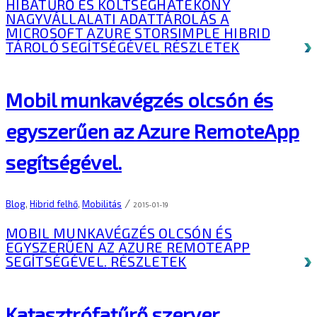
HIBATŰRŐ ÉS KÖLTSÉGHATÉKONY
NAGYVÁLLALATI ADATTÁROLÁS A
MICROSOFT AZURE STORSIMPLE HIBRID
TÁROLÓ SEGÍTSÉGÉVEL
RÉSZLETEK
Mobil munkavégzés olcsón és
egyszerűen az Azure RemoteApp
segítségével.
/
Blog
,
Hibrid felhő
,
Mobilitás
2015-01-19
MOBIL MUNKAVÉGZÉS OLCSÓN ÉS
EGYSZERŰEN AZ AZURE REMOTEAPP
SEGÍTSÉGÉVEL.
RÉSZLETEK
Katasztrófatűrő szerver