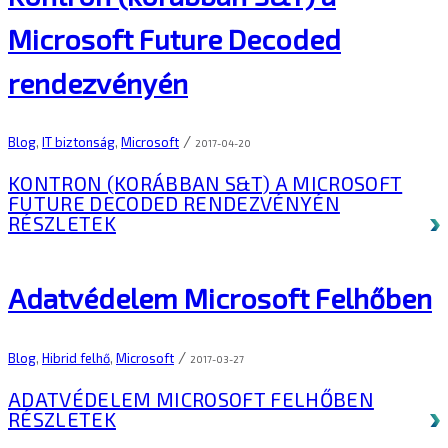
Microsoft Future Decoded
rendezvényén
/
Blog
,
IT biztonság
,
Microsoft
2017-04-20
KONTRON (KORÁBBAN S&T) A MICROSOFT
FUTURE DECODED RENDEZVÉNYÉN
RÉSZLETEK
Adatvédelem Microsoft Felhőben
/
Blog
,
Hibrid felhő
,
Microsoft
2017-03-27
ADATVÉDELEM MICROSOFT FELHŐBEN
RÉSZLETEK