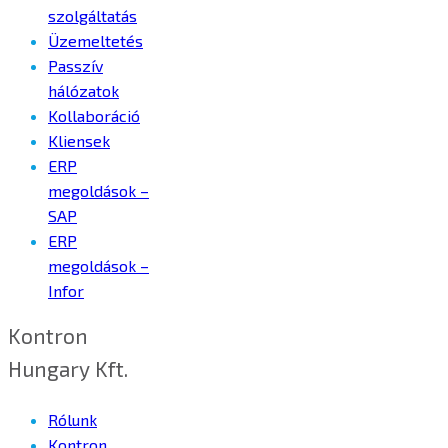
szolgáltatás
Üzemeltetés
Passzív
hálózatok
Kollaboráció
Kliensek
ERP
megoldások –
SAP
ERP
megoldások –
Infor
Kontron
Hungary Kft.
Rólunk
Kontron