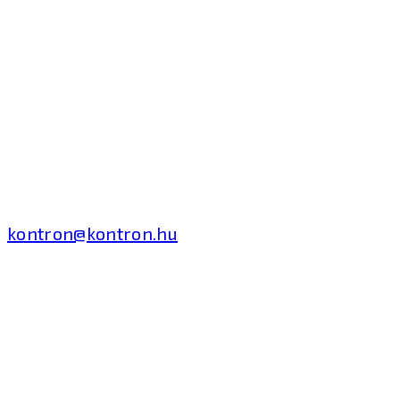
Kontron Hungary Kft.
2040 Budaörs, Puskás
Tivadar út 14.
T: +36 1 371 8000
kontron@kontron.hu