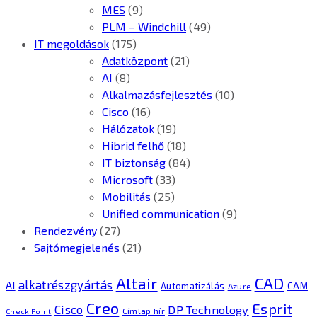
MES
(9)
PLM – Windchill
(49)
IT megoldások
(175)
Adatközpont
(21)
AI
(8)
Alkalmazásfejlesztés
(10)
Cisco
(16)
Hálózatok
(19)
Hibrid felhő
(18)
IT biztonság
(84)
Microsoft
(33)
Mobilitás
(25)
Unified communication
(9)
Rendezvény
(27)
Sajtómegjelenés
(21)
CAD
Altair
alkatrészgyártás
AI
Automatizálás
CAM
Azure
Creo
Esprit
Cisco
DP Technology
Címlap hír
Check Point