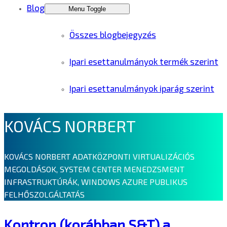
Blog
Menu Toggle
Összes blogbejegyzés
Ipari esettanulmányok termék szerint
Ipari esettanulmányok iparág szerint
KOVÁCS NORBERT
KOVÁCS NORBERT ADATKÖZPONTI VIRTUALIZÁCIÓS
MEGOLDÁSOK, SYSTEM CENTER MENEDZSMENT
INFRASTRUKTÚRÁK, WINDOWS AZURE PUBLIKUS
FELHŐSZOLGÁLTATÁS
Kontron (korábban S&T) a