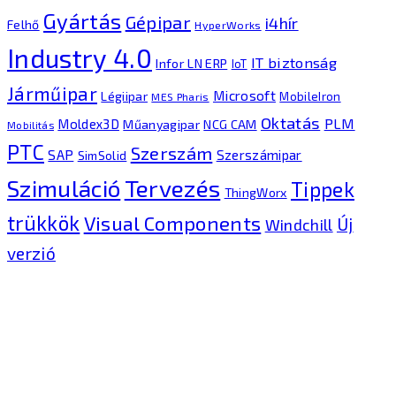
Gyártás
Gépipar
i4hír
Felhő
HyperWorks
Industry 4.0
IT biztonság
Infor LN ERP
IoT
Járműipar
Microsoft
Légiipar
MobileIron
MES Pharis
Oktatás
PLM
Moldex3D
Műanyagipar
NCG CAM
Mobilitás
PTC
Szerszám
SAP
Szerszámipar
SimSolid
Tervezés
Szimuláció
Tippek
ThingWorx
trükkök
Visual Components
Új
Windchill
verzió