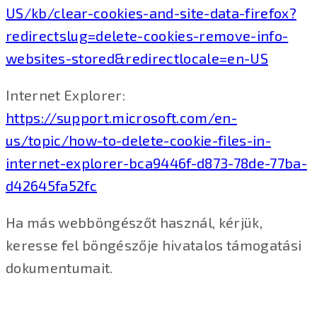
US/kb/clear-cookies-and-site-data-firefox?
redirectslug=delete-cookies-remove-info-
websites-stored&redirectlocale=en-US
Internet Explorer:
https://support.microsoft.com/en-
us/topic/how-to-delete-cookie-files-in-
internet-explorer-bca9446f-d873-78de-77ba-
d42645fa52fc
Ha más webböngészőt használ, kérjük,
keresse fel böngészője hivatalos támogatási
dokumentumait.