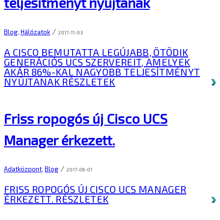
teljesítményt nyújtanak
/
Blog
,
Hálózatok
2017-11-03
A CISCO BEMUTATTA LEGÚJABB, ÖTÖDIK
GENERÁCIÓS UCS SZERVEREIT, AMELYEK
AKÁR 86%-KAL NAGYOBB TELJESÍTMÉNYT
NYÚJTANAK
RÉSZLETEK
Friss ropogós új Cisco UCS
Manager érkezett.
/
Adatközpont
,
Blog
2017-09-01
FRISS ROPOGÓS ÚJ CISCO UCS MANAGER
ÉRKEZETT.
RÉSZLETEK