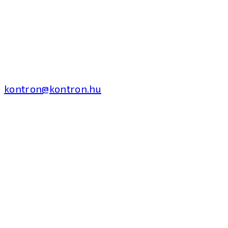
Kontron Hungary Kft.
2040 Budaörs, Puskás
Tivadar út 14.
T: +36 1 371 8000
kontron@kontron.hu