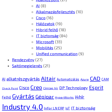
AI
(8)
Alkalmazásfejlesztés
(10)
Cisco
(16)
Hálózatok
(19)
Hibrid felhő
(18)
IT biztonság
(84)
Microsoft
(33)
Mobilitás
(25)
Unified communication
(9)
Rendezvény
(27)
Sajtómegjelenés
(21)
CAD
Altair
alkatrészgyártás
AI
Automatizálás
CAM
Azure
Creo
Esprit
Cisco
DP Technology
Címlap hír
Check Point
Gyártás
Gépipar
i4hír
Felhő
HyperWorks
Industry 4.0
IT biztonság
Infor LN ERP
IoT