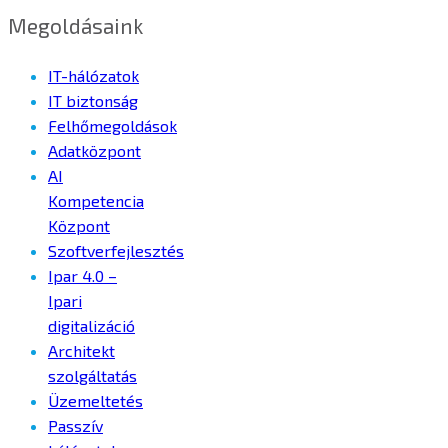
Megoldásaink
IT-hálózatok
IT biztonság
Felhőmegoldások
Adatközpont
AI
Kompetencia
Központ
Szoftverfejlesztés
Ipar 4.0 –
Ipari
digitalizáció
Architekt
szolgáltatás
Üzemeltetés
Passzív