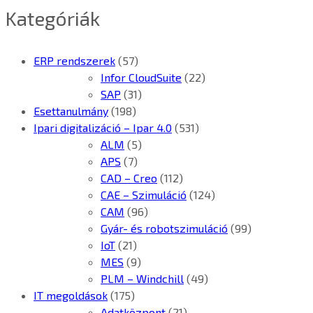
Kategóriák
ERP rendszerek
(57)
Infor CloudSuite
(22)
SAP
(31)
Esettanulmány
(198)
Ipari digitalizáció – Ipar 4.0
(531)
ALM
(5)
APS
(7)
CAD – Creo
(112)
CAE – Szimuláció
(124)
CAM
(96)
Gyár- és robotszimuláció
(99)
IoT
(21)
MES
(9)
PLM – Windchill
(49)
IT megoldások
(175)
Adatközpont
(21)