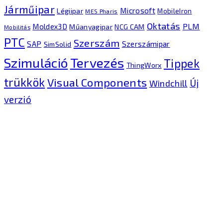
Járműipar
Microsoft
Légiipar
MobileIron
MES Pharis
Oktatás
PLM
Moldex3D
Műanyagipar
NCG CAM
Mobilitás
PTC
Szerszám
SAP
Szerszámipar
SimSolid
Tervezés
Szimuláció
Tippek
ThingWorx
trükkök
Visual Components
Új
Windchill
verzió