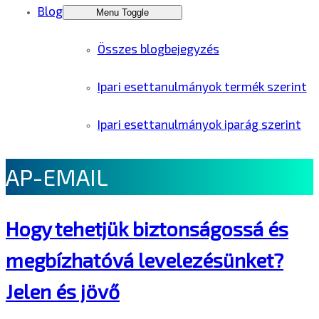
Blog
Menu Toggle
Összes blogbejegyzés
Ipari esettanulmányok termék szerint
Ipari esettanulmányok iparág szerint
AP-EMAIL
Hogy tehetjük biztonságossá és
megbízhatóvá levelezésünket?
Jelen és jövő