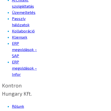
szolgáltatás
Üzemeltetés
Passzív
hálózatok
Kollaboráció
Kliensek
ERP
megoldások –
SAP
ERP
megoldások –
Infor
Kontron
Hungary Kft.
Rólunk