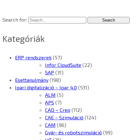
Search for:
Kategóriák
ERP rendszerek
(57)
Infor CloudSuite
(22)
SAP
(31)
Esettanulmány
(198)
Ipari digitalizáció – Ipar 4.0
(531)
ALM
(5)
APS
(7)
CAD – Creo
(112)
CAE – Szimuláció
(124)
CAM
(96)
Gyár- és robotszimuláció
(99)
IoT
(21)