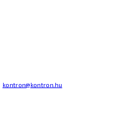
Kontron Hungary Kft.
2040 Budaörs, Puskás
Tivadar út 14.
T: +36 1 371 8000
kontron@kontron.hu