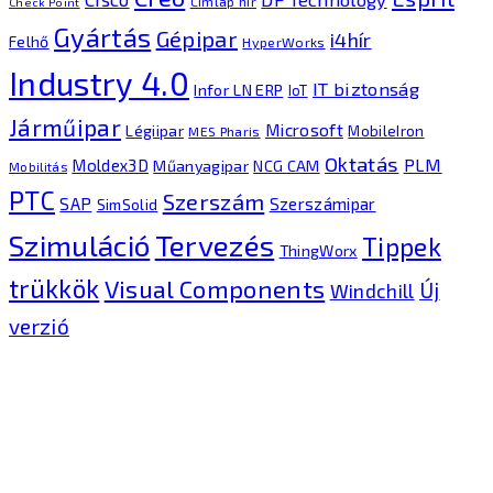
Címlap hír
Check Point
Gyártás
Gépipar
i4hír
Felhő
HyperWorks
Industry 4.0
IT biztonság
Infor LN ERP
IoT
Járműipar
Microsoft
Légiipar
MobileIron
MES Pharis
Oktatás
PLM
Moldex3D
Műanyagipar
NCG CAM
Mobilitás
PTC
Szerszám
SAP
Szerszámipar
SimSolid
Tervezés
Szimuláció
Tippek
ThingWorx
trükkök
Visual Components
Új
Windchill
verzió