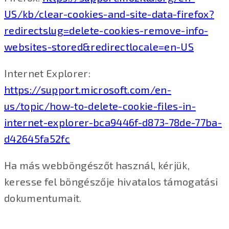
US/kb/clear-cookies-and-site-data-firefox?
redirectslug=delete-cookies-remove-info-
websites-stored&redirectlocale=en-US
Internet Explorer:
https://support.microsoft.com/en-
us/topic/how-to-delete-cookie-files-in-
internet-explorer-bca9446f-d873-78de-77ba-
d42645fa52fc
Ha más webböngészőt használ, kérjük,
keresse fel böngészője hivatalos támogatási
dokumentumait.