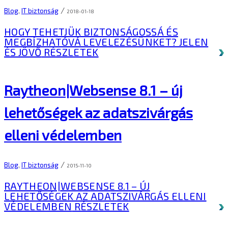
/
Blog
,
IT biztonság
2018-01-18
HOGY TEHETJÜK BIZTONSÁGOSSÁ ÉS
MEGBÍZHATÓVÁ LEVELEZÉSÜNKET? JELEN
ÉS JÖVŐ
RÉSZLETEK
Raytheon|Websense 8.1 – új
lehetőségek az adatszivárgás
elleni védelemben
/
Blog
,
IT biztonság
2015-11-10
RAYTHEON|WEBSENSE 8.1 – ÚJ
LEHETŐSÉGEK AZ ADATSZIVÁRGÁS ELLENI
VÉDELEMBEN
RÉSZLETEK