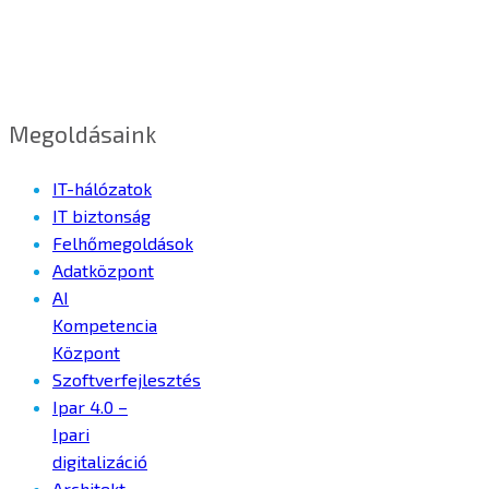
Megoldásaink
IT-hálózatok
IT biztonság
Felhőmegoldások
Adatközpont
AI
Kompetencia
Központ
Szoftverfejlesztés
Ipar 4.0 –
Ipari
digitalizáció
Architekt