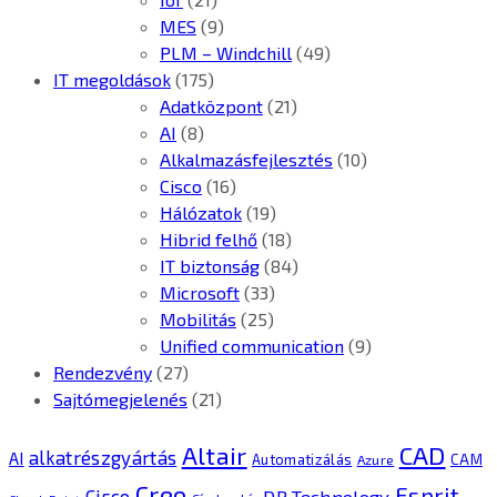
MES
(9)
PLM – Windchill
(49)
IT megoldások
(175)
Adatközpont
(21)
AI
(8)
Alkalmazásfejlesztés
(10)
Cisco
(16)
Hálózatok
(19)
Hibrid felhő
(18)
IT biztonság
(84)
Microsoft
(33)
Mobilitás
(25)
Unified communication
(9)
Rendezvény
(27)
Sajtómegjelenés
(21)
CAD
Altair
alkatrészgyártás
AI
Automatizálás
CAM
Azure
Creo
Esprit
Cisco
DP Technology