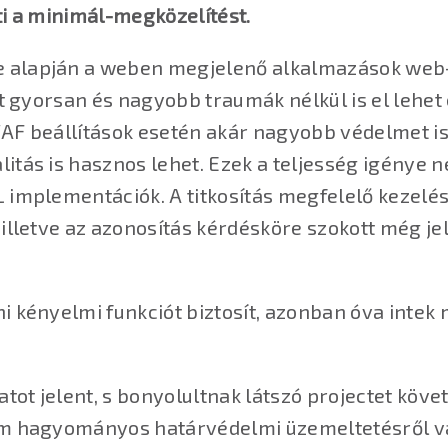
ti a minimál-megközelítést.
 alapján a weben megjelenő alkalmazások web-a
ot gyorsan és nagyobb traumák nélkül is el lehe
AF beállítások esetén akár nagyobb védelmet is
tás is hasznos lehet. Ezek a teljesség igénye n
 implementációk. A titkosítás megfelelő kezelé
illetve az azonosítás kérdésköre szokott még jel
kényelmi funkciót biztosít, azonban óva intek mi
atot jelent, s bonyolultnak látszó projectet köv
em hagyományos határvédelmi üzemeltetésről va