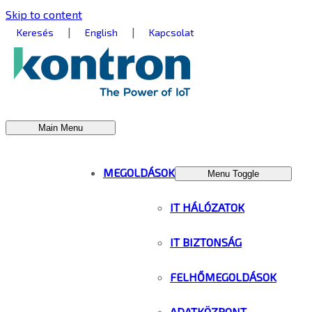
Skip to content
|
|
Keresés
English
Kapcsolat
Main Menu
MEGOLDÁSOK
Menu Toggle
IT HÁLÓZATOK
IT BIZTONSÁG
FELHŐMEGOLDÁSOK
ADATKÖZPONT