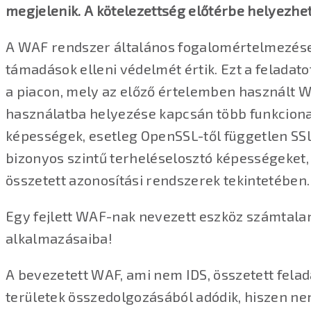
megjelenik. A kötelezettség előtérbe helyezhe
A WAF rendszer általános fogalomértelmezése
támadások elleni védelmét értik. Ezt a feladat
a piacon, mely az előző értelemben használt W
használatba helyezése kapcsán több funkcionali
képességek, esetleg OpenSSL-től független SSL
bizonyos szintű terheléselosztó képességeket, 
összetett azonosítási rendszerek tekintetében.
Egy fejlett WAF-nak nevezett eszköz számtalani 
alkalmazásaiba!
A bevezetett WAF, ami nem IDS, összetett felad
területek összedolgozásából adódik, hiszen n