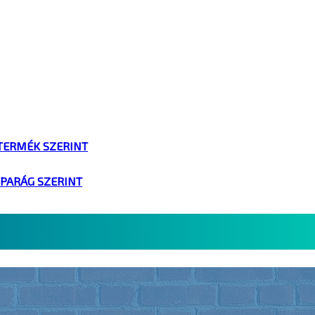
TERMÉK SZERINT
IPARÁG SZERINT