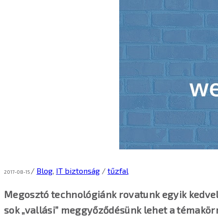
/
Blog
,
IT biztonság
/
tűzfal
2017-08-15
Megosztó technológiánk rovatunk egyik kedvel
sok „vallási” meggyőződésünk lehet a témakörre