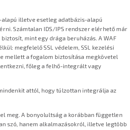
lapú illetve esetleg adatbázis-alapú
t érni. Számtalan IDS/IPS rendszer elérhető már
 biztosít, mint egy drága beruházás. A WAF
élkül: megfelelő SSL védelem, SSL kezelési
se mellett a fogalom biztosítása megkövetel
entkezni, főleg a felhő-integrált vagy
ndenkit attól, hogy túlzottan integrálja az
etel meg. A bonyolultság a korábban független
n szó, hanem alkalmazásokról, illetve legtöbb