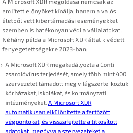
A Microsoft XDR megoldása nemcsak az
említett előnyöket kínálja, hanem a valós
életből vett kibertámadási eseményekkel
szemben is hatékonyan védi a vállalatokat.
Néhány példa a Microsoft XDR által kivédett
fenyegetettségekre 2023-ban:
A Microsoft XDR megakadályozta a Conti
zsarolóvírus terjedését, amely több mint 400
szervezetet támadott meg világszerte, köztük
kórházakat, iskolákat, és kormányzati
intézményeket.
A Microsoft XDR
automatikusan elkülönítette a fertőzött
végpontokat, és visszafejtette a titkosított
adatokat, megóvva a szervezeteket a