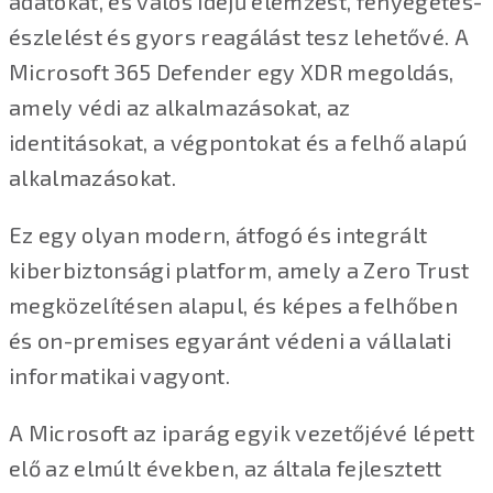
adatokat, és valós idejű elemzést, fenyegetés-
észlelést és gyors reagálást tesz lehetővé. A
Microsoft 365 Defender egy XDR megoldás,
amely védi az alkalmazásokat, az
identitásokat, a végpontokat és a felhő alapú
alkalmazásokat.
Ez egy olyan modern, átfogó és integrált
kiberbiztonsági platform, amely a Zero Trust
megközelítésen alapul, és képes a felhőben
és on-premises egyaránt védeni a vállalati
informatikai vagyont.
A Microsoft az iparág egyik vezetőjévé lépett
elő az elmúlt években, az általa fejlesztett