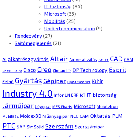
IT biztonság
(84)
Microsoft
(33)
Mobilitás
(25)
Unified communication
(9)
Rendezvény
(27)
Sajtómegjelenés
(21)
CAD
Altair
alkatrészgyártás
AI
Automatizálás
CAM
Azure
Creo
Esprit
Cisco
DP Technology
Címlap hír
Check Point
Gyártás
Gépipar
i4hír
Felhő
HyperWorks
Industry 4.0
IT biztonság
Infor LN ERP
IoT
Járműipar
Microsoft
Légiipar
MobileIron
MES Pharis
Oktatás
PLM
Moldex3D
Műanyagipar
NCG CAM
Mobilitás
PTC
Szerszám
SAP
Szerszámipar
SimSolid