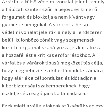
A várfal a külső védelmi vonalat jelenti, amely
a hálózati szinten szűri a bejövő és kimenő
forgalmat, és blokkolja a nem kívánt vagy
gyanús csomagokat. A várárok a belső
védelmi vonalat jelentik, amely a rendszeren
belüli különböző zónák vagy szegmensek
közötti forgalmat szabályozza, és korlátozza
a hozzáférést a kritikus erőforrásokhoz. A
várfal és a várárok típusú megközelítés célja,
hogy megnehezítse a kibertámadók számára,
hogy elérjék a célpontjukat, és időt adjon a
kiberbiztonsági szakembereknek, hogy
észleljék és reagáljanak a támadásra.
Ezek miatt a vállalatoknak szükségük van egy