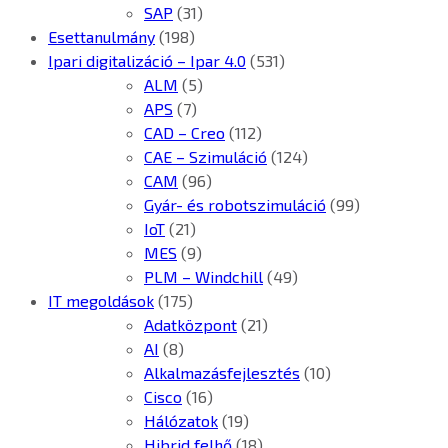
SAP
(31)
Esettanulmány
(198)
Ipari digitalizáció – Ipar 4.0
(531)
ALM
(5)
APS
(7)
CAD – Creo
(112)
CAE – Szimuláció
(124)
CAM
(96)
Gyár- és robotszimuláció
(99)
IoT
(21)
MES
(9)
PLM – Windchill
(49)
IT megoldások
(175)
Adatközpont
(21)
AI
(8)
Alkalmazásfejlesztés
(10)
Cisco
(16)
Hálózatok
(19)
Hibrid felhő
(18)