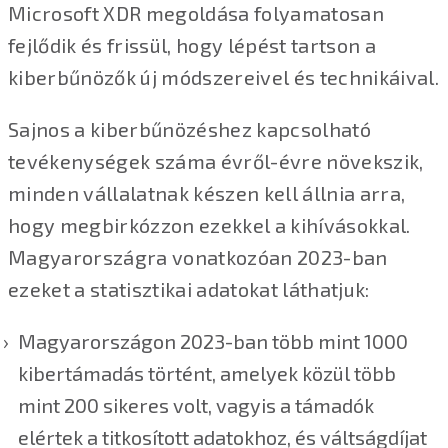
Microsoft XDR megoldása folyamatosan
fejlődik és frissül, hogy lépést tartson a
kiberbűnözők új módszereivel és technikáival.
Sajnos a kiberbűnözéshez kapcsolható
tevékenységek száma évről-évre növekszik,
minden vállalatnak készen kell állnia arra,
hogy megbirkózzon ezekkel a kihívásokkal.
Magyarországra vonatkozóan 2023-ban
ezeket a statisztikai adatokat láthatjuk:
Magyarországon 2023-ban több mint 1000
kibertámadás történt, amelyek közül több
mint 200 sikeres volt, vagyis a támadók
elértek a titkosított adatokhoz, és váltságdíjat