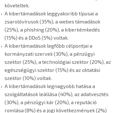
követeltek.
A kibertámadások leggyakoribb típusai a
zsarolóvírusok (35%), a webes támadások
(25%), a phishing (20%), a kiberkémkedés
(15%) és a DDoS (5%) voltak.
A kibertámadások legfőbb célpontjai a
kormányzati szervek (30%), a pénzügyi
szektor (25%), a technológiai szektor (20%), az
egészségügyi szektor (15%) és az oktatási
szektor (10%) voltak.
A kibertámadások legnagyobb hatása a
szolgáltatások leállása (40%), az adatvesztés
(30%), a pénzügyi kár (20%), a reputáció
romlása (8%) és a jogi következmények (2%)