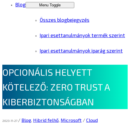
Blog
Menu Toggle
Összes blogbejegyzés
Ipari esettanulmányok termék szerint
Ipari esettanulmányok iparág szerint
OPCIONÁLIS HELYETT
KÖTELEZŐ: ZERO TRUST A
KIBERBIZTONSÁGBAN
/
Blog
,
Hibrid felhő
,
Microsoft
/
Cloud
2023-11-27