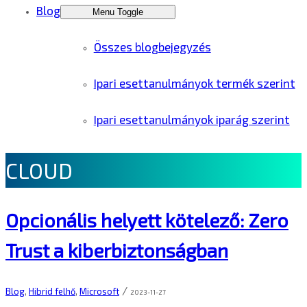
Blog
Menu Toggle
Összes blogbejegyzés
Ipari esettanulmányok termék szerint
Ipari esettanulmányok iparág szerint
CLOUD
Opcionális helyett kötelező: Zero
Trust a kiberbiztonságban
/
Blog
,
Hibrid felhő
,
Microsoft
2023-11-27