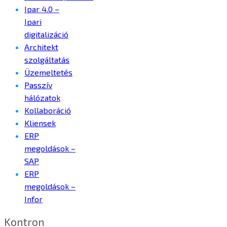
Ipar 4.0 –
Ipari
digitalizáció
Architekt
szolgáltatás
Üzemeltetés
Passzív
hálózatok
Kollaboráció
Kliensek
ERP
megoldások –
SAP
ERP
megoldások –
Infor
Kontron