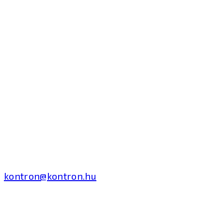
Kontron Hungary Kft.
2040 Budaörs, Puskás
Tivadar út 14.
T: +36 1 371 8000
kontron@kontron.hu