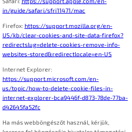
Safari:
https://support.apple.com/en-
in/guide/safari/sfri11471/mac
Firefox:
https://support.mozilla.org/en-
US/kb/clear-cookies-and-site-data-firefox?
redirectslug=delete-cookies-remove-info-
websites-stored&redirectlocale=en-US
Internet Explorer:
https://support.microsoft.com/en-
us/topic/how-to-delete-cookie-files-in-
internet-explorer-bca9446f-d873-78de-77ba-
d42645fa52fc
Ha más webböngészőt használ, kérjük,
keresse fel böngészője hivatalos támogatási