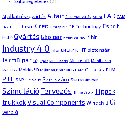
Sajtómegjelenés
(21)
CAD
Altair
alkatrészgyártás
AI
Automatizálás
CAM
Azure
Creo
Esprit
Cisco
DP Technology
Címlap hír
Check Point
Gyártás
Gépipar
i4hír
Felhő
HyperWorks
Industry 4.0
IT biztonság
Infor LN ERP
IoT
Járműipar
Microsoft
Légiipar
MobileIron
MES Pharis
Oktatás
PLM
Moldex3D
Műanyagipar
NCG CAM
Mobilitás
PTC
Szerszám
SAP
Szerszámipar
SimSolid
Tervezés
Szimuláció
Tippek
ThingWorx
trükkök
Visual Components
Új
Windchill
verzió