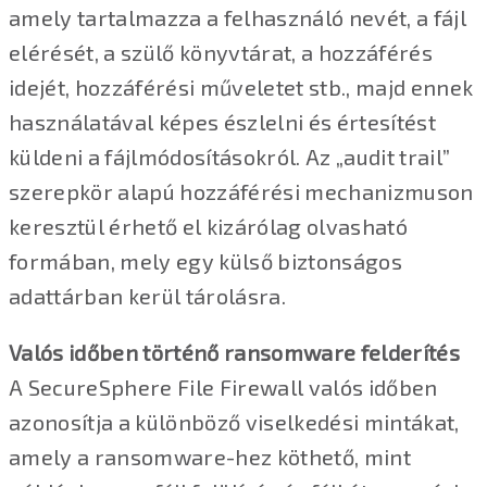
amely tartalmazza a felhasználó nevét, a fájl
elérését, a szülő könyvtárat, a hozzáférés
idejét, hozzáférési műveletet stb., majd ennek
használatával képes észlelni és értesítést
küldeni a fájlmódosításokról. Az „audit trail”
szerepkör alapú hozzáférési mechanizmuson
keresztül érhető el kizárólag olvasható
formában, mely egy külső biztonságos
adattárban kerül tárolásra.
Valós időben történő ransomware felderítés
A SecureSphere File Firewall valós időben
azonosítja a különböző viselkedési mintákat,
amely a ransomware-hez köthető, mint