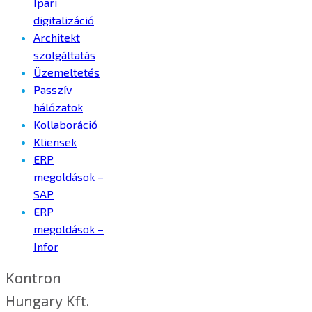
Ipari
digitalizáció
Architekt
szolgáltatás
Üzemeltetés
Passzív
hálózatok
Kollaboráció
Kliensek
ERP
megoldások –
SAP
ERP
megoldások –
Infor
Kontron
Hungary Kft.