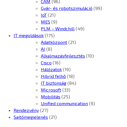
CAM
(96)
Gyár- és robotszimuláció
(99)
IoT
(21)
MES
(9)
PLM – Windchill
(49)
IT megoldások
(175)
Adatközpont
(21)
AI
(8)
Alkalmazásfejlesztés
(10)
Cisco
(16)
Hálózatok
(19)
Hibrid felhő
(18)
IT biztonság
(84)
Microsoft
(33)
Mobilitás
(25)
Unified communication
(9)
Rendezvény
(27)
Sajtómegjelenés
(21)