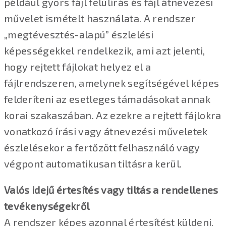
például gyors fájl felülírás és fájl átnevezési
művelet ismételt használata. A rendszer
„megtévesztés-alapú” észlelési
képességekkel rendelkezik, ami azt jelenti,
hogy rejtett fájlokat helyez el a
fájlrendszeren, amelynek segítségével képes
felderíteni az esetleges támadásokat annak
korai szakaszában. Az ezekre a rejtett fájlokra
vonatkozó írási vagy átnevezési műveletek
észlelésekor a fertőzött felhasználó vagy
végpont automatikusan tiltásra kerül.
Valós idejű értesítés vagy tiltás a rendellenes
tevékenységekről
A rendszer képes azonnal értesítést küldeni,