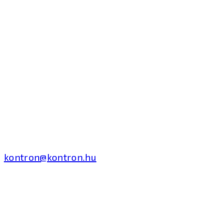
Kontron Hungary Kft.
2040 Budaörs, Puskás
Tivadar út 14.
T: +36 1 371 8000
kontron@kontron.hu