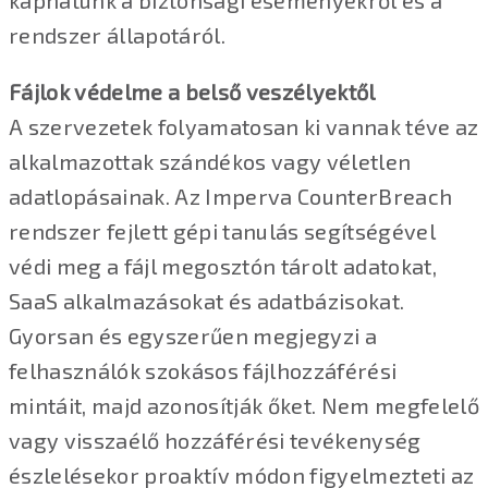
kaphatunk a biztonsági eseményekről és a
rendszer állapotáról.
Fájlok védelme a belső veszélyektől
A szervezetek folyamatosan ki vannak téve az
alkalmazottak szándékos vagy véletlen
adatlopásainak. Az Imperva CounterBreach
rendszer fejlett gépi tanulás segítségével
védi meg a fájl megosztón tárolt adatokat,
SaaS alkalmazásokat és adatbázisokat.
Gyorsan és egyszerűen megjegyzi a
felhasználók szokásos fájlhozzáférési
mintáit, majd azonosítják őket. Nem megfelelő
vagy visszaélő hozzáférési tevékenység
észlelésekor proaktív módon figyelmezteti az