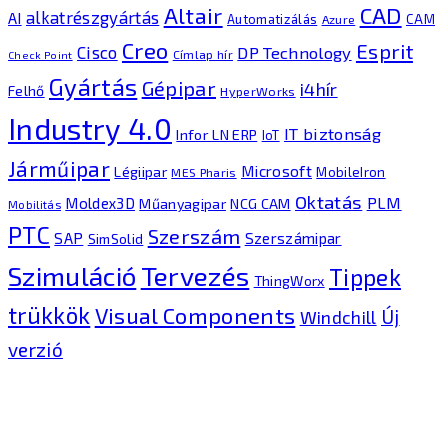
CAD
Altair
alkatrészgyártás
AI
Automatizálás
CAM
Azure
Creo
Esprit
Cisco
DP Technology
Címlap hír
Check Point
Gyártás
Gépipar
i4hír
Felhő
HyperWorks
Industry 4.0
IT biztonság
Infor LN ERP
IoT
Járműipar
Microsoft
Légiipar
MobileIron
MES Pharis
Oktatás
PLM
Moldex3D
Műanyagipar
NCG CAM
Mobilitás
PTC
Szerszám
SAP
Szerszámipar
SimSolid
Tervezés
Szimuláció
Tippek
ThingWorx
trükkök
Visual Components
Új
Windchill
verzió