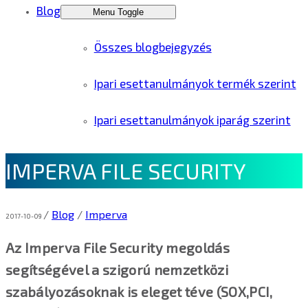
Blog
Menu Toggle
Összes blogbejegyzés
Ipari esettanulmányok termék szerint
Ipari esettanulmányok iparág szerint
IMPERVA FILE SECURITY
/
Blog
/
Imperva
2017-10-09
Az Imperva File Security megoldás
segítségével a szigorú nemzetközi
szabályozásoknak is eleget téve (SOX,PCI,