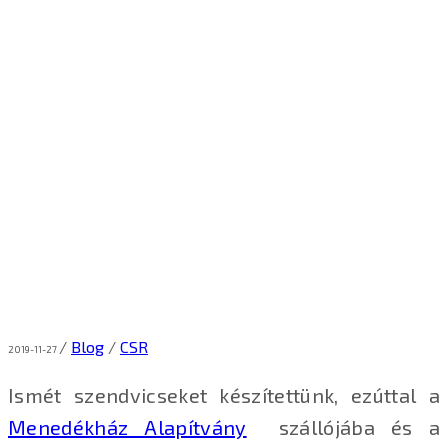
/
Blog
/
CSR
2019-11-27
Ismét szendvicseket készítettünk, ezúttal a
Menedékház Alapítvány
szállójába és a