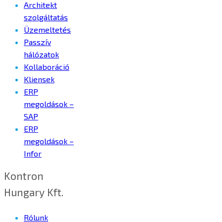
Architekt
szolgáltatás
Üzemeltetés
Passzív
hálózatok
Kollaboráció
Kliensek
ERP
megoldások –
SAP
ERP
megoldások –
Infor
Kontron
Hungary Kft.
Rólunk