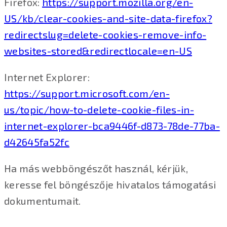
Firefox:
https://support.mozilla.org/en-
US/kb/clear-cookies-and-site-data-firefox?
redirectslug=delete-cookies-remove-info-
websites-stored&redirectlocale=en-US
Internet Explorer:
https://support.microsoft.com/en-
us/topic/how-to-delete-cookie-files-in-
internet-explorer-bca9446f-d873-78de-77ba-
d42645fa52fc
Ha más webböngészőt használ, kérjük,
keresse fel böngészője hivatalos támogatási
dokumentumait.