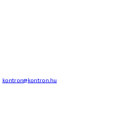
Kontron Hungary Kft.
2040 Budaörs, Puskás
Tivadar út 14.
T: +36 1 371 8000
kontron@kontron.hu