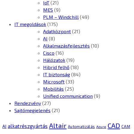
IoT
(21)
MES
(9)
PLM – Windchill
(49)
IT megoldások
(175)
Adatközpont
(21)
AI
(8)
Alkalmazásfejlesztés
(10)
Cisco
(16)
Hálózatok
(19)
Hibrid felhő
(18)
IT biztonság
(84)
Microsoft
(33)
Mobilitás
(25)
Unified communication
(9)
Rendezvény
(27)
Sajtómegjelenés
(21)
CAD
Altair
alkatrészgyártás
AI
Automatizálás
CAM
Azure