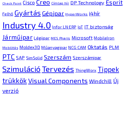
Creo
Esprit
Cisco
DP Technology
Címlap hír
Check Point
Gyártás
Gépipar
i4hír
Felhő
HyperWorks
Industry 4.0
IT biztonság
Infor LN ERP
IoT
Járműipar
Microsoft
Légiipar
MobileIron
MES Pharis
Oktatás
PLM
Moldex3D
Műanyagipar
NCG CAM
Mobilitás
PTC
Szerszám
SAP
Szerszámipar
SimSolid
Tervezés
Szimuláció
Tippek
ThingWorx
trükkök
Visual Components
Új
Windchill
verzió