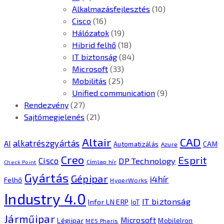
Alkalmazásfejlesztés
(10)
Cisco
(16)
Hálózatok
(19)
Hibrid felhő
(18)
IT biztonság
(84)
Microsoft
(33)
Mobilitás
(25)
Unified communication
(9)
Rendezvény
(27)
Sajtómegjelenés
(21)
CAD
Altair
alkatrészgyártás
AI
Automatizálás
CAM
Azure
Creo
Esprit
Cisco
DP Technology
Címlap hír
Check Point
Gyártás
Gépipar
i4hír
Felhő
HyperWorks
Industry 4.0
IT biztonság
Infor LN ERP
IoT
Járműipar
Microsoft
Légiipar
MobileIron
MES Pharis