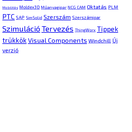
Oktatás
PLM
Moldex3D
Műanyagipar
NCG CAM
Mobilitás
PTC
Szerszám
SAP
Szerszámipar
SimSolid
Tervezés
Szimuláció
Tippek
ThingWorx
trükkök
Visual Components
Új
Windchill
verzió
Kontron Hungary Kft.