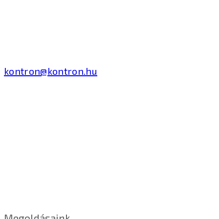
2040 Budaörs, Puskás
Tivadar út 14.
T: +36 1 371 8000
kontron@kontron.hu
Megoldásaink