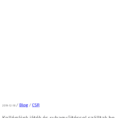
/
Blog
/
CSR
2019-12-18
Kollégáink játék és ruhagyűjtéssel szálltak be