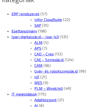
ERP rendszerek
(57)
Infor CloudSuite
(22)
SAP
(31)
Esettanulmány
(198)
Ipari digitalizáció – Ipar 4.0
(531)
ALM
(5)
APS
(7)
CAD – Creo
(112)
CAE – Szimuláció
(124)
CAM
(96)
Gyár- és robotszimuláció
(99)
IoT
(21)
MES
(9)
PLM – Windchill
(49)
IT megoldások
(175)
Adatközpont
(21)
AI
(8)