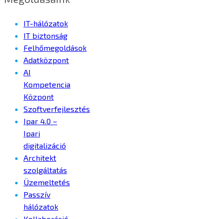
IT-hálózatok
IT biztonság
Felhőmegoldások
Adatközpont
AI
Kompetencia
Központ
Szoftverfejlesztés
Ipar 4.0 –
Ipari
digitalizáció
Architekt
szolgáltatás
Üzemeltetés
Passzív
hálózatok
Kollaboráció