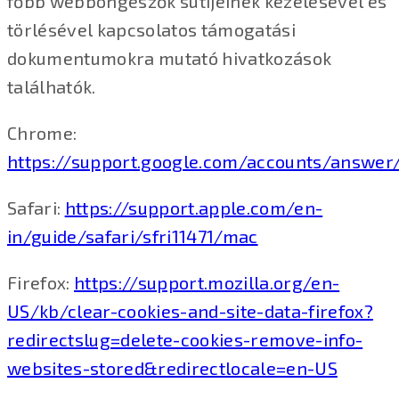
főbb webböngészők sütijeinek kezelésével és
törlésével kapcsolatos támogatási
dokumentumokra mutató hivatkozások
találhatók.
Chrome:
https://support.google.com/accounts/answer
Safari:
https://support.apple.com/en-
in/guide/safari/sfri11471/mac
Firefox:
https://support.mozilla.org/en-
US/kb/clear-cookies-and-site-data-firefox?
redirectslug=delete-cookies-remove-info-
websites-stored&redirectlocale=en-US