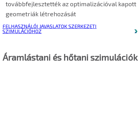
továbbfejlesztették az optimalizációval kapott
geometriák létrehozását
FELHASZNÁLÓI JAVASLATOK SZERKEZETI
SZIMULÁCIÓHOZ
Áramlástani és hőtani szimulációk