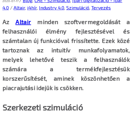
/
Blog
,
CAE - Szimuláció
,
Ipari digitalizáció - Ipar
2020-07-17
4.0
/
Altair
,
i4hír
,
Industry 4.0
,
Szimuláció
,
Tervezés
Az
Altair
minden szoftvermegoldását a
felhasználói élmény fejlesztésével és
számtalan új funkcióval frissítette. Ezek közé
tartoznak az intuitív munkafolyamatok,
melyek lehetővé teszik a felhasználók
számára a termékfejlesztésük
korszerűsítését, aminek köszönhetően a
piacrajutási idejük is csökken.
Szerkezeti szimuláció