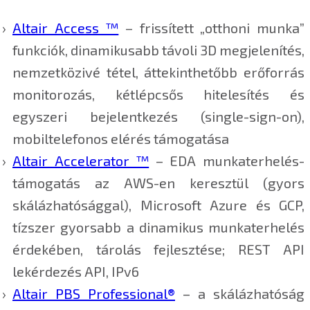
Altair Access ™
– frissített „otthoni munka”
funkciók, dinamikusabb távoli 3D megjelenítés,
nemzetközivé tétel, áttekinthetőbb erőforrás
monitorozás, kétlépcsős hitelesítés és
egyszeri bejelentkezés (single-sign-on),
mobiltelefonos elérés támogatása
Altair Accelerator ™
– EDA munkaterhelés-
támogatás az AWS-en keresztül (gyors
skálázhatósággal), Microsoft Azure és GCP,
tízszer gyorsabb a dinamikus munkaterhelés
érdekében, tárolás fejlesztése; REST API
lekérdezés API, IPv6
Altair PBS Professional®
– a skálázhatóság