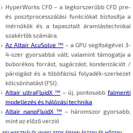
HyperWorks CFD – a legkorszerűbb CFD pre-
és posztprocesszálási funkciókat biztosítja a
mérnökök és a tapasztalt áramlástechnikai
szakértők számára.
Az Altair AcuSolve ™
– a GPU segítségével 3-
4-szer gyorsabbá vált, valamint támogatja a
buborékos forrást, sugárzást, kondenzációt /
párolgást és a többfázisú folyadék-szerkezet
kölcsönhatást (FSI).
Altair ultraFluidX ™
– új, pontosabb
falmenti
modellezés és hálózási technika
Altair nanoFluidX ™
– háromszor gyorsabb,
mint az előző verzió
FELHASZNÁLÓI JAVASLATOK ÁRAMLÁSTANI ÉS HŐTANI