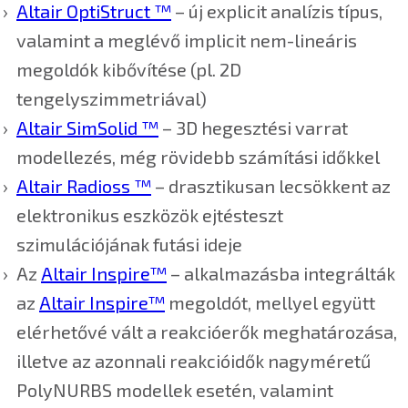
Altair OptiStruct ™
– új explicit analízis típus,
valamint a meglévő implicit nem-lineáris
megoldók kibővítése (pl. 2D
tengelyszimmetriával)
Altair SimSolid ™
– 3D hegesztési varrat
modellezés, még rövidebb számítási időkkel
Altair Radioss ™
– drasztikusan lecsökkent az
elektronikus eszközök ejtésteszt
szimulációjának futási ideje
Az
Altair Inspire™
– alkalmazásba integrálták
az
Altair Inspire™
megoldót, mellyel együtt
elérhetővé vált a reakcióerők meghatározása,
illetve az azonnali reakcióidők nagyméretű
PolyNURBS modellek esetén, valamint