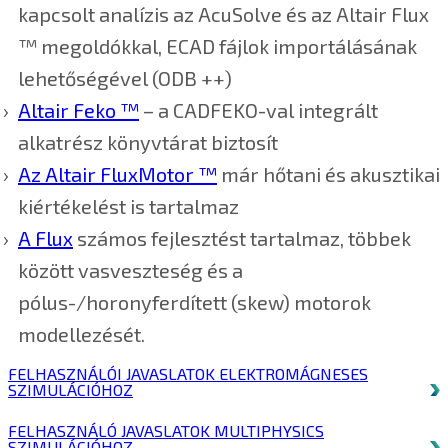
kapcsolt analízis az AcuSolve és az Altair Flux
™ megoldókkal, ECAD fájlok importálásának
lehetőségével (ODB ++)
Altair Feko ™
– a CADFEKO-val integrált
alkatrész könyvtárat biztosít
Az Altair FluxMotor ™
már hőtani és akusztikai
kiértékelést is tartalmaz
A Flux
számos fejlesztést tartalmaz, többek
között vasveszteség és a
pólus-/horonyferdített (skew) motorok
modellezését.
FELHASZNÁLÓI JAVASLATOK ELEKTROMÁGNESES
SZIMULÁCIÓHOZ
FELHASZNÁLÓ JAVASLATOK MULTIPHYSICS
SZIMULÁCIÓHOZ