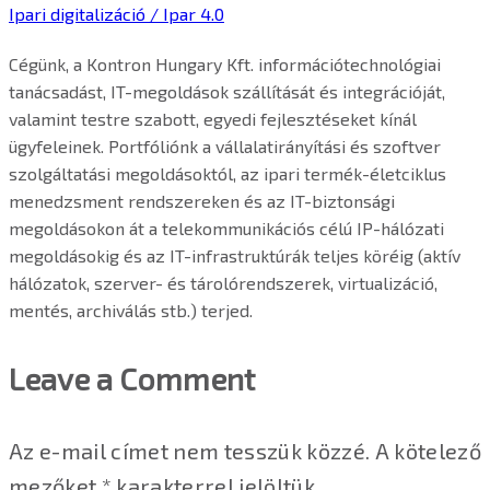
Ipari digitalizáció / Ipar 4.0
Cégünk, a Kontron Hungary Kft. információtechnológiai
tanácsadást, IT-megoldások szállítását és integrációját,
valamint testre szabott, egyedi fejlesztéseket kínál
ügyfeleinek. Portfóliónk a vállalatirányítási és szoftver
szolgáltatási megoldásoktól, az ipari termék-életciklus
menedzsment rendszereken és az IT-biztonsági
megoldásokon át a telekommunikációs célú IP-hálózati
megoldásokig és az IT-infrastruktúrák teljes köréig (aktív
hálózatok, szerver- és tárolórendszerek, virtualizáció,
mentés, archiválás stb.) terjed.
Leave a Comment
Az e-mail címet nem tesszük közzé.
A kötelező
mezőket
*
karakterrel jelöltük