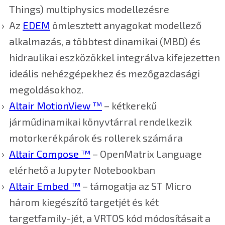
Things) multiphysics modellezésre
Az
EDEM
ömlesztett anyagokat modellező
alkalmazás, a többtest dinamikai (MBD) és
hidraulikai eszközökkel integrálva kifejezetten
ideális nehézgépekhez és mezőgazdasági
megoldásokhoz.
Altair MotionView ™
– kétkerekű
járműdinamikai könyvtárral rendelkezik
motorkerékpárok és rollerek számára
Altair Compose ™
– OpenMatrix Language
elérhető a Jupyter Notebookban
Altair Embed ™
– támogatja az ST Micro
három kiegészítő targetjét és két
targetfamily-jét, a VRTOS kód módosításait a