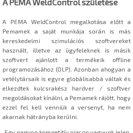
A PEMA WeldControl születése
A PEMA WeldControl megalkotása előtt a
Pemamek a saját munkája során is más
kereskedelmi szimulációs szoftvereket
használt, illetve az ügyfeleknek is másik
szoftvert ajánlott a termékeik offline
programozásához (OLP). Azonban ahogyan a
vetélytársaik is egyre globálisabbá váltak és
elkezdtek kulcsrakész hardver / szoftver
megoldásokat kínálni, a Pemamek rájött, hogy
ezzel fel kell venniük a versenyt, ha nem
akarnak hátrányba kerülni.
„Egy nagyon kompetitív piacon vagyunk jelen,