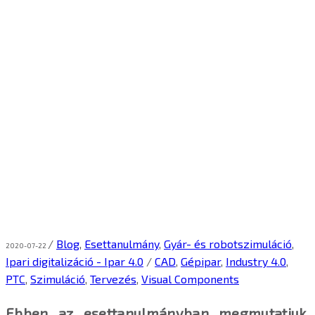
/
Blog
,
Esettanulmány
,
Gyár- és robotszimuláció
,
2020-07-22
Ipari digitalizáció - Ipar 4.0
/
CAD
,
Gépipar
,
Industry 4.0
,
PTC
,
Szimuláció
,
Tervezés
,
Visual Components
Ebben az esettanulmányban megmutatjuk,