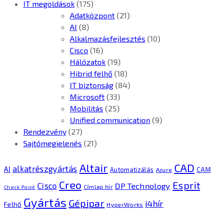
IT megoldások
(175)
Adatközpont
(21)
AI
(8)
Alkalmazásfejlesztés
(10)
Cisco
(16)
Hálózatok
(19)
Hibrid felhő
(18)
IT biztonság
(84)
Microsoft
(33)
Mobilitás
(25)
Unified communication
(9)
Rendezvény
(27)
Sajtómegjelenés
(21)
CAD
Altair
alkatrészgyártás
AI
Automatizálás
CAM
Azure
Creo
Esprit
Cisco
DP Technology
Címlap hír
Check Point
Gyártás
Gépipar
i4hír
Felhő
HyperWorks