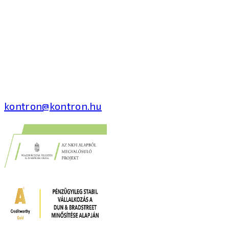
Kontron Hungary Kft.
2040 Budaörs, Puskás
Tivadar út 14.
T: +36 1 371 8000
kontron@kontron.hu