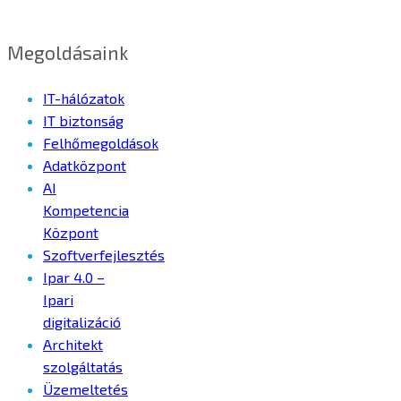
Megoldásaink
IT-hálózatok
IT biztonság
Felhőmegoldások
Adatközpont
AI
Kompetencia
Központ
Szoftverfejlesztés
Ipar 4.0 –
Ipari
digitalizáció
Architekt
szolgáltatás
Üzemeltetés