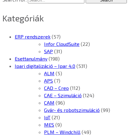
Kategóriák
ERP rendszerek
(57)
Infor CloudSuite
(22)
SAP
(31)
Esettanulmány
(198)
Ipari digitalizáció – Ipar 4.0
(531)
ALM
(5)
APS
(7)
CAD – Creo
(112)
CAE – Szimuláció
(124)
CAM
(96)
Gyár- és robotszimuláció
(99)
IoT
(21)
MES
(9)
PLM – Windchill
(49)