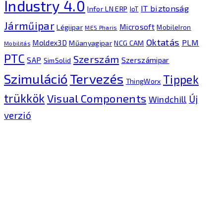
Industry 4.0
IT biztonság
Infor LN ERP
IoT
Járműipar
Microsoft
Légiipar
MobileIron
MES Pharis
Oktatás
PLM
Moldex3D
Műanyagipar
NCG CAM
Mobilitás
PTC
Szerszám
SAP
Szerszámipar
SimSolid
Tervezés
Szimuláció
Tippek
ThingWorx
trükkök
Visual Components
Új
Windchill
verzió