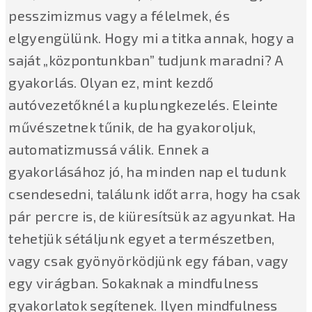
pesszimizmus vagy a félelmek, és
elgyengülünk. Hogy mi a titka annak, hogy a
saját „központunkban” tudjunk maradni? A
gyakorlás. Olyan ez, mint kezdő
autóvezetőknél a kuplungkezelés. Eleinte
művészetnek tűnik, de ha gyakoroljuk,
automatizmussá válik. Ennek a
gyakorlásához jó, ha minden nap el tudunk
csendesedni, találunk időt arra, hogy ha csak
pár percre is, de kiüresítsük az agyunkat. Ha
tehetjük sétáljunk egyet a természetben,
vagy csak gyönyörködjünk egy fában, vagy
egy virágban. Sokaknak a mindfulness
gyakorlatok segítenek. Ilyen mindfulness