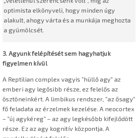
„véletlenül szerencsénk volt”, míg az
optimista elkönyveli, hogy minden úgy
alakult, ahogy várta és a munkája meghozta
a gyümölcsét.
3. Agyunk felépítését sem hagyhatjuk
figyelmen kívül
A Reptilian complex vagyis ”hüllő agy” az
emberi agy legősibb része, ez felelős az
ösztöneinkért. A limbikus rendszer, “az ősagy”
fő feladata az érzelmek kezelése. A neocortex
– “új agykéreg” – az agy legkésőbb kifejlődött
része. Ez az agy kognitív központja. A