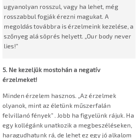
ugyanolyan rosszul, vagy ha lehet, még
rosszabbul fogják érezni magukat. A
megoldás továbbra is érzelmeink kezelése, a
szőnyeg alá söprés helyett. „Our body never
lies!”
5. Ne kezeljük mostohán a negatív
érzelmeket!
Minden érzelem hasznos. „Az érzelmek
olyanok, mint az életünk műszerfalán
felvillanó fények” . Jobb ha figyelünk rájuk. Ha
egy kollégánk unatkozik a megbeszéléseken,
haragudhatunk rá, de lehet ez egy jó alkalom