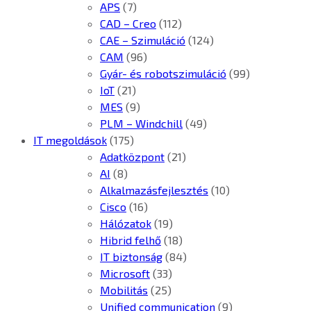
APS
(7)
CAD – Creo
(112)
CAE – Szimuláció
(124)
CAM
(96)
Gyár- és robotszimuláció
(99)
IoT
(21)
MES
(9)
PLM – Windchill
(49)
IT megoldások
(175)
Adatközpont
(21)
AI
(8)
Alkalmazásfejlesztés
(10)
Cisco
(16)
Hálózatok
(19)
Hibrid felhő
(18)
IT biztonság
(84)
Microsoft
(33)
Mobilitás
(25)
Unified communication
(9)