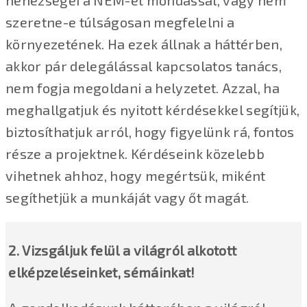
nehézségei a NEM-et mondással, vagy nem
szeretne-e túlságosan megfelelni a
környezetének. Ha ezek állnak a háttérben,
akkor pár delegálással kapcsolatos tanács,
nem fogja megoldani a helyzetet. Azzal, ha
meghallgatjuk és nyitott kérdésekkel segítjük,
biztosíthatjuk arról, hogy figyelünk rá, fontos
része a projektnek. Kérdéseink közelebb
vihetnek ahhoz, hogy megértsük, miként
segíthetjük a munkáját vagy őt magát.
2. Vizsgáljuk felül a világról alkotott
elképzeléseinket, sémáinkat!