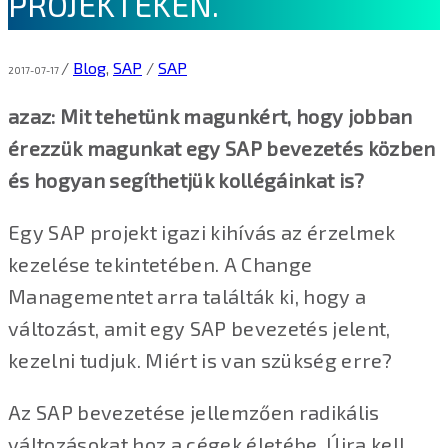
PROJEKTEKEN.
/
Blog
,
SAP
/
SAP
2017-07-17
azaz: Mit tehetünk magunkért, hogy jobban
érezzük magunkat egy SAP bevezetés közben
és hogyan segíthetjük kollégáinkat is?
Egy SAP projekt igazi kihívás az érzelmek
kezelése tekintetében. A Change
Managementet arra találták ki, hogy a
változást, amit egy SAP bevezetés jelent,
kezelni tudjuk. Miért is van szükség erre?
Az SAP bevezetése jellemzően radikális
változásokat hoz a cégek életébe. Újra kell