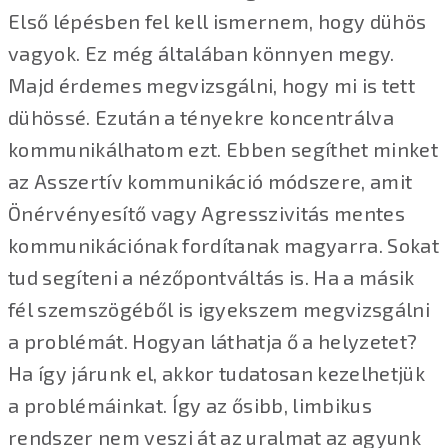
Első lépésben fel kell ismernem, hogy dühös
vagyok. Ez még általában könnyen megy.
Majd érdemes megvizsgálni, hogy mi is tett
dühössé. Ezután a tényekre koncentrálva
kommunikálhatom ezt. Ebben segíthet minket
az Asszertív kommunikáció módszere, amit
Önérvényesítő vagy Agresszivitás mentes
kommunikációnak fordítanak magyarra. Sokat
tud segíteni a nézőpontváltás is. Ha a másik
fél szemszögéből is igyekszem megvizsgálni
a problémát. Hogyan láthatja ő a helyzetet?
Ha így járunk el, akkor tudatosan kezelhetjük
a problémáinkat. Így az ősibb, limbikus
rendszer nem veszi át az uralmat az agyunk