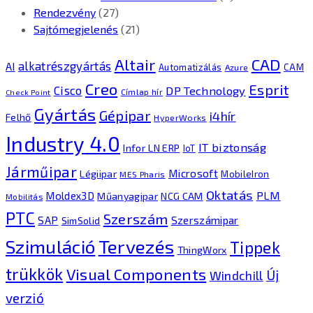
Rendezvény
(27)
Sajtómegjelenés
(21)
CAD
Altair
alkatrészgyártás
AI
Automatizálás
CAM
Azure
Creo
Esprit
Cisco
DP Technology
Címlap hír
Check Point
Gyártás
Gépipar
i4hír
Felhő
HyperWorks
Industry 4.0
IT biztonság
Infor LN ERP
IoT
Járműipar
Microsoft
Légiipar
MobileIron
MES Pharis
Oktatás
PLM
Moldex3D
Műanyagipar
NCG CAM
Mobilitás
PTC
Szerszám
SAP
Szerszámipar
SimSolid
Tervezés
Szimuláció
Tippek
ThingWorx
trükkök
Visual Components
Új
Windchill
verzió