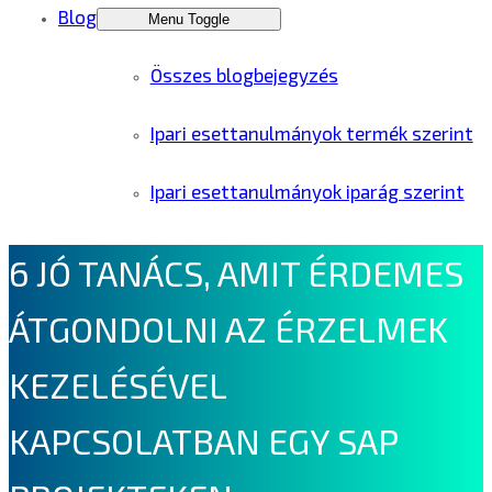
Blog
Menu Toggle
Összes blogbejegyzés
Ipari esettanulmányok termék szerint
Ipari esettanulmányok iparág szerint
6 JÓ TANÁCS, AMIT ÉRDEMES
ÁTGONDOLNI AZ ÉRZELMEK
KEZELÉSÉVEL
KAPCSOLATBAN EGY SAP