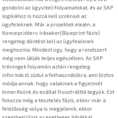
gondolni az ügyviteli folyamatokat, és az SAP
logikához is hozzá kell szokniuk az
ügyfeleknek. Már a projektek elején, a
Koncepcióterv írásakor(Blueprint fázis)
rengeteg döntést kell az ügyfeleknek
meghoznia. Mindezt úgy, hogy a rendszert
még nem látják teljes egészében. Az SAP
tréningek folyamán aztán rengeteg
információ zúdul a felhasználókra, ami biztos
módja annak, hogy valakinek a figyelmét
kimerítsünk és ezáltal frusztrálttá tegyük. Ezt
fokozza még a tesztelés fázis, ekkor már a
felelősség súlya is megjelenik, ekkor
szembesülünk az esetleges hibákkal,