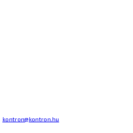
Kontron Hungary Kft.
2040 Budaörs, Puskás
Tivadar út 14.
T: +36 1 371 8000
kontron@kontron.hu