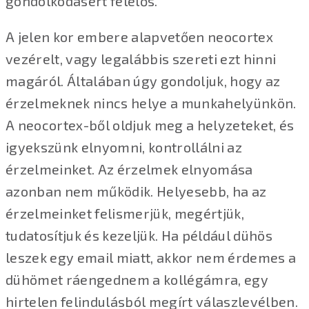
gondolkodásért felelős.
A jelen kor embere alapvetően neocortex
vezérelt, vagy legalábbis szereti ezt hinni
magáról. Általában úgy gondoljuk, hogy az
érzelmeknek nincs helye a munkahelyünkön.
A neocortex-ből oldjuk meg a helyzeteket, és
igyekszünk elnyomni, kontrollálni az
érzelmeinket. Az érzelmek elnyomása
azonban nem működik. Helyesebb, ha az
érzelmeinket felismerjük, megértjük,
tudatosítjuk és kezeljük. Ha például dühös
leszek egy email miatt, akkor nem érdemes a
dühömet ráengednem a kollégámra, egy
hirtelen felindulásból megírt válaszlevélben.