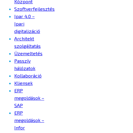
Központ
Szoftverfejlesztés
Ipar 4.0 –
Ipari
digitalizáció
Architekt
szolgáltatás
Üzemeltetés
Passzív
hálózatok
Kollaboráció
Kliensek
ERP
megoldások –
SAP
ERP
megoldások –
Infor