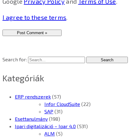
Google
Privacy Policy
and
Terms of Use
.
I agree to these terms
.
Search for:
Kategóriák
ERP rendszerek
(57)
Infor CloudSuite
(22)
SAP
(31)
Esettanulmány
(198)
Ipari digitalizáció – Ipar 4.0
(531)
ALM
(5)