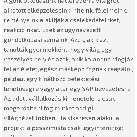
A gondolkodásunk hátterében a világról
alkotott elképzeléseink, hiteink, félelmeink,
reményeink alakítják a cselekedeteinket,
reakcióinkat. Ezek az úgynevezett
gondolkodási sémáink. Azok, akik azt
tanulták gyermekként, hogy világ egy
veszélyes hely és azok, akik kalandnak fogják
fel az életet, egész másképp fognak reagálni,
például egy kínálkozó befektetési
lehetőségre vagy akár egy SAP bevezetésre.
Az adott vállalkozás kimenetele is csak
megerősíteni fog minket addigi
világnézetünkben. Ha sikeresen alakul a
projekt, a pesszimista csak legyinteni fog: