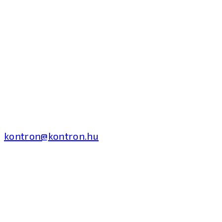
Kontron Hungary Kft.
2040 Budaörs, Puskás
Tivadar út 14.
T: +36 1 371 8000
kontron@kontron.hu