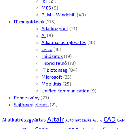
IoT
(21)
MES
(9)
PLM – Windchill
(49)
IT megoldások
(175)
Adatközpont
(21)
AI
(8)
Alkalmazásfejlesztés
(10)
Cisco
(16)
Hálózatok
(19)
Hibrid felhő
(18)
IT biztonság
(84)
Microsoft
(33)
Mobilitás
(25)
Unified communication
(9)
Rendezvény
(27)
Sajtómegjelenés
(21)
CAD
Altair
alkatrészgyártás
AI
Automatizálás
CAM
Azure
Creo