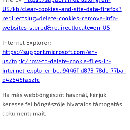
US/kb/clear-cookies-and-site-data-firefox?
redirectslug=delete-cookies-remove-info-
websites-stored&redirectlocale=en-US
Internet Explorer:
https://support.microsoft.com/en-
us/topic/how-to-delete-cookie-files-in-
internet-explorer-bca9446f-d873-78de-77ba-
d42645fa52fc
Ha más webböngészőt használ, kérjük,
keresse fel böngészője hivatalos támogatási
dokumentumait.