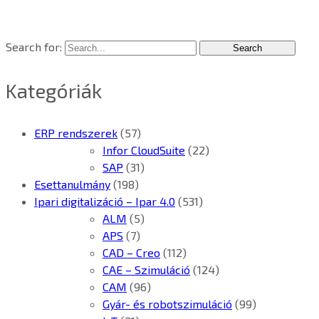
Search for:
Kategóriák
ERP rendszerek
(57)
Infor CloudSuite
(22)
SAP
(31)
Esettanulmány
(198)
Ipari digitalizáció – Ipar 4.0
(531)
ALM
(5)
APS
(7)
CAD – Creo
(112)
CAE – Szimuláció
(124)
CAM
(96)
Gyár- és robotszimuláció
(99)