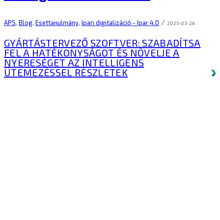
/
APS
,
Blog
,
Esettanulmány
,
Ipari digitalizáció - Ipar 4.0
2025-03-26
GYÁRTÁSTERVEZŐ SZOFTVER: SZABADÍTSA
FEL A HATÉKONYSÁGOT ÉS NÖVELJE A
NYERESÉGET AZ INTELLIGENS
ÜTEMEZÉSSEL
RÉSZLETEK