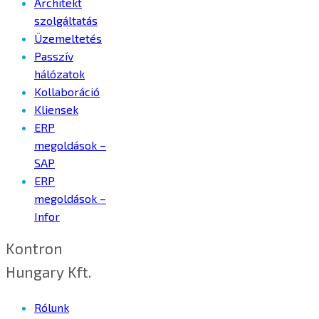
Architekt
szolgáltatás
Üzemeltetés
Passzív
hálózatok
Kollaboráció
Kliensek
ERP
megoldások –
SAP
ERP
megoldások –
Infor
Kontron
Hungary Kft.
Rólunk