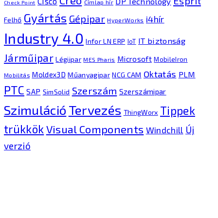
Esprit
Cisco
DP Technology
Címlap hír
Check Point
Gyártás
Gépipar
i4hír
Felhő
HyperWorks
Industry 4.0
IT biztonság
Infor LN ERP
IoT
Járműipar
Microsoft
Légiipar
MobileIron
MES Pharis
Oktatás
PLM
Moldex3D
Műanyagipar
NCG CAM
Mobilitás
PTC
Szerszám
SAP
Szerszámipar
SimSolid
Tervezés
Szimuláció
Tippek
ThingWorx
trükkök
Visual Components
Új
Windchill
verzió