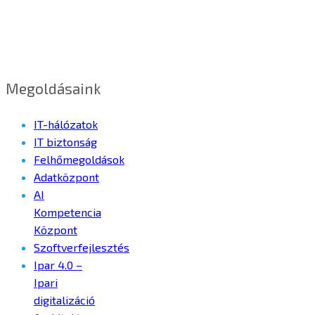
Megoldásaink
IT-hálózatok
IT biztonság
Felhőmegoldások
Adatközpont
AI
Kompetencia
Központ
Szoftverfejlesztés
Ipar 4.0 –
Ipari
digitalizáció