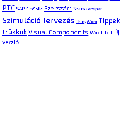
PTC
Szerszám
SAP
Szerszámipar
SimSolid
Tervezés
Szimuláció
Tippek
ThingWorx
trükkök
Visual Components
Új
Windchill
verzió
Kontron Hungary Kft.
2040 Budaörs, Puskás