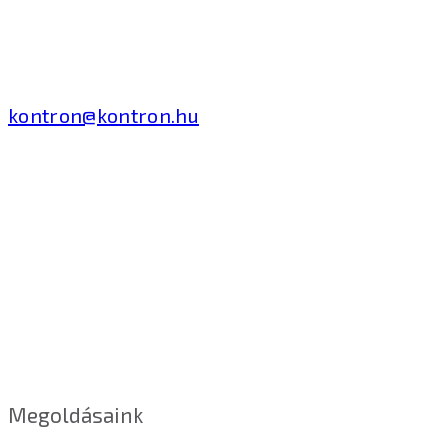
Tivadar út 14.
T: +36 1 371 8000
kontron@kontron.hu
Megoldásaink