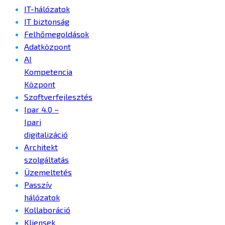
IT-hálózatok
IT biztonság
Felhőmegoldások
Adatközpont
AI
Kompetencia
Központ
Szoftverfejlesztés
Ipar 4.0 –
Ipari
digitalizáció
Architekt
szolgáltatás
Üzemeltetés
Passzív
hálózatok
Kollaboráció
Kliensek