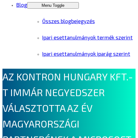
Blog
Menu Toggle
Összes blogbejegyzés
Ipari esettanulmányok termék szerint
Ipari esettanulmányok iparág szerint
AZ KONTRON HUNGARY KFT.-
T IMMÁR NEGYEDSZER
VÁLASZTOTTA AZ ÉV
MAGYARORSZÁGI