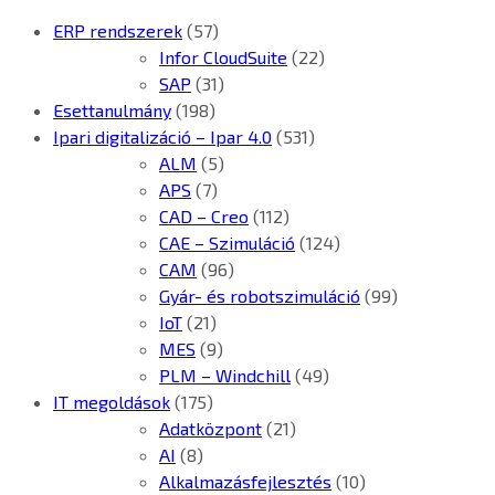
ERP rendszerek
(57)
Infor CloudSuite
(22)
SAP
(31)
Esettanulmány
(198)
Ipari digitalizáció – Ipar 4.0
(531)
ALM
(5)
APS
(7)
CAD – Creo
(112)
CAE – Szimuláció
(124)
CAM
(96)
Gyár- és robotszimuláció
(99)
IoT
(21)
MES
(9)
PLM – Windchill
(49)
IT megoldások
(175)
Adatközpont
(21)
AI
(8)
Alkalmazásfejlesztés
(10)