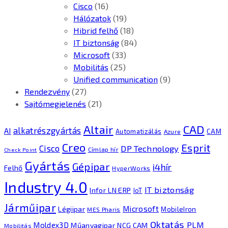
Cisco
(16)
Hálózatok
(19)
Hibrid felhő
(18)
IT biztonság
(84)
Microsoft
(33)
Mobilitás
(25)
Unified communication
(9)
Rendezvény
(27)
Sajtómegjelenés
(21)
CAD
Altair
alkatrészgyártás
AI
Automatizálás
CAM
Azure
Creo
Esprit
Cisco
DP Technology
Címlap hír
Check Point
Gyártás
Gépipar
i4hír
Felhő
HyperWorks
Industry 4.0
IT biztonság
Infor LN ERP
IoT
Járműipar
Microsoft
Légiipar
MobileIron
MES Pharis
Oktatás
PLM
Moldex3D
Műanyagipar
NCG CAM
Mobilitás