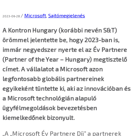
/
Microsoft
,
Sajtómegjelenés
2023-06-28
A Kontron Hungary (korábbi nevén S&T)
örömmel jelentette be, hogy 2023-ban is,
immár negyedszer nyerte el az Év Partnere
(Partner of the Year – Hungary) megtisztelő
címet. A vállalatot a Microsoft azon
legfontosabb globális partnereinek
egyikeként tüntette ki, aki az innovációban és
a Microsoft technológián alapuló
ügyfélmegoldások bevezetésben
kiemelkedőnek bizonyult.
„A „Microsoft Év Partnere Díj” a partnerek