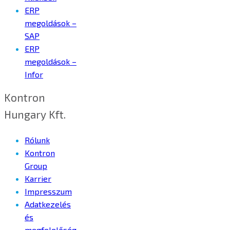
ERP
megoldások –
SAP
ERP
megoldások –
Infor
Kontron
Hungary Kft.
Rólunk
Kontron
Group
Karrier
Impresszum
Adatkezelés
és
megfelelőség