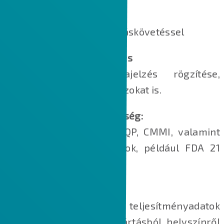
Dokumentumkezelés
Integrált képzési és oktatáskövetéssel
Ügyfél visszajelzés kezelés
Minden ügyfél visszajelzés rögzítése,
beleértve az ügyfélpanaszokat is.
Szabványok és megfelelőség:
ISO 9000, Six Sigma, APQP, CMMI, valamint
orvostechnikai szabványok, például FDA 21
CFR Part 820
Teljeskörű visszacsatolás
Termékmeghibásodási és teljesítményadatok
gyűjtése tesztelésből, gyártásból, helyszínről