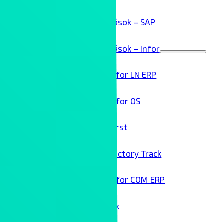
ERP megoldások – SAP
ERP megoldások – Infor
Menu
Toggle
Infor LN ERP
Infor OS
Birst
Factory Track
Infor COM ERP
Technológai partnereink