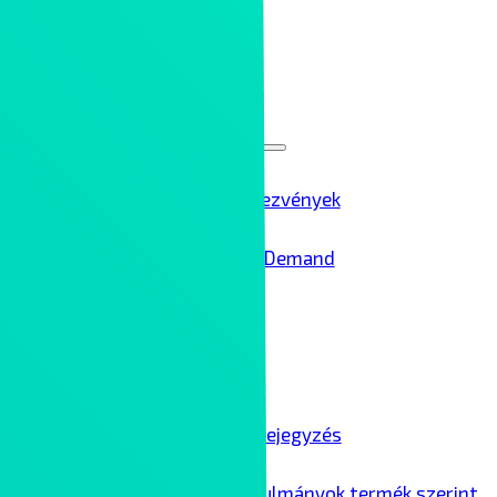
Rólunk
Kontron Group
Rendezvények
Menu
Toggle
Ipar 4.0 rendezvények
Ipar 4.0 – On Demand
Karrier
Blog
Menu
Toggle
Összes blogbejegyzés
Ipari esettanulmányok termék szerint