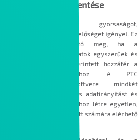
költségeinek csökkentése
A termékinnováció gyorsaságot,
rugalmasságot és megfelelőséget igényel. Ez
csak akkor valósítható meg, ha a
termékfejlesztési folyamatok egyszerűek és
átláthatók, és minden érintett hozzáfér a
legpontosabb adatokhoz. A PTC
minőségirányítási szoftvere mindkét
területet kezeli. Egységes adatirányítást és
nyomon követhetőséget hoz létre egyetlen,
valós idejű, minden érintett számára elérhető
információforrásból.
A követelmények módosításai és a