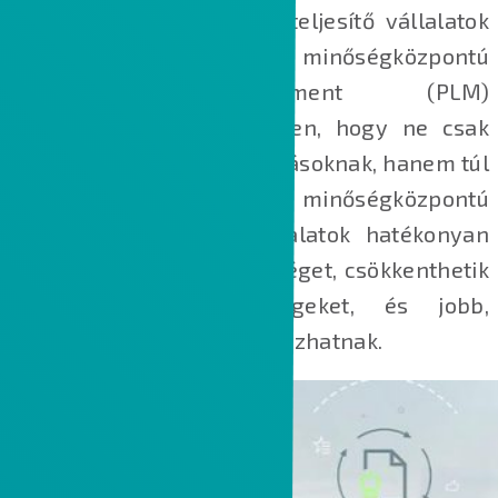
alkalmazzák a legjobban teljesítő vállalatok
az átfogó, minőségközpontú
termékéletciklus‑menedzsment (PLM)
stratégiát annak érdekében, hogy ne csak
megfeleljenek ügyfél­elvárásoknak, hanem túl
is szárnyalják azokat. A minőségközpontú
PLM segítségével a vállalatok hatékonyan
javíthatják a termékminőséget, csökkenthetik
az üzemeltetési költségeket, és jobb,
adatvezérelt döntéseket hozhatnak.