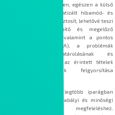
legyen a vállat egészében, egészen a külső
partneri szintig. Automatizált hibamód- és
hatáselemzést (FMEA) biztosít, lehetővé teszi
a zárt körű helyesbítő és megelőző
intézkedéseket (CAPA), valamint a pontos
gyökérok‑elemzést (RCA), a problémák
azonosításának, elhatárolásának és
elemzésének, valamint az érintett tételek
nyomon követésének felgyorsítása
érdekeben.
A minőségirányítás a legtöbb iparágban
elengedhetetlen a jogszabályi és minőségi
előírásoknak való megfeleléshez.