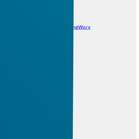
IPAR 4.0, PLM
Ipari Digitalizáció 4.0
Internet Of Things IOT ThingWorx
Windchill PLM
CIMCO DNC / MDC
MES PHARIS®
INFOR LN ERP
Infor
Alapvető funkciók
Infor technológia
Infor lokalizáció
Iparági megoldások
BI & Analytics
Integrációs Platform
Factory Track