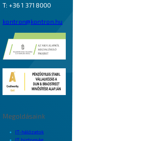
T: +36 1 371 8000
kontron@kontron.hu
Megoldásaink
IT-hálózatok
IT biztonság