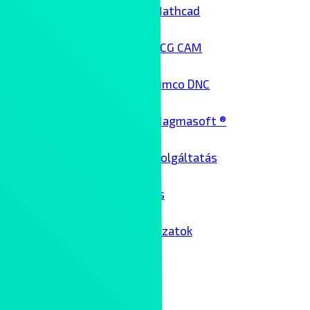
Mathcad
NCG CAM
Cimco DNC
Magmasoft ®
Architekt szolgáltatás
Üzemeltetés
Passzív hálózatok
Kollaboráció
Kliensek