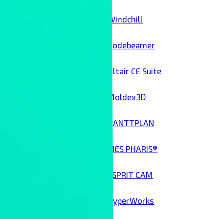
Windchill
Codebeamer
Altair CE Suite
Moldex3D
GANTTPLAN
MES PHARIS®
ESPRIT CAM
HyperWorks