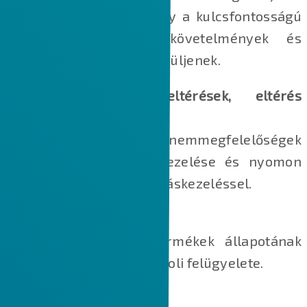
annak biztosítására, hogy a kulcsfontosságú
vállalati folyamatok, követelmények és
irányelvek betartásra kerüljenek.
Nemmegfelelőségek, eltérések, eltérés
engedélyek
Termék‑ és folyamatnemmegfelelőségek
rögzítése, értékelése, kezelése és nyomon
követése integrált változáskezeléssel.
Valós idejű adatkapcsolat
A vevőnél üzemelő termékek állapotának
folyamatos, IoT‑alapú távoli felügyelete.
MBD és MBE