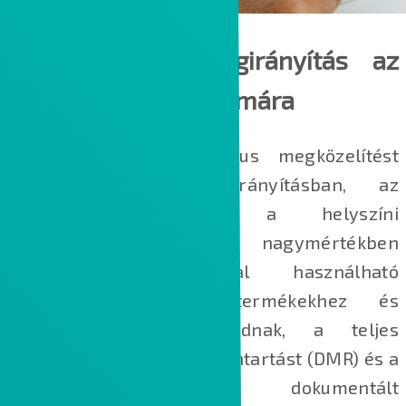
Teljeskörű minőségirányítás az
egész szervezet számára
A PTC átfogó, holisztikus megközelítést
alkalmaz a minőségirányításban, az
ötleteléstől egészen a helyszíni
szervíztevékenységig. A nagymértékben
konfigurálható, azonnal használható
munkafolyamatok a termékekhez és
alkatrészekhez kapcsolódnak, a teljes
tervezési törzsadat‑nyilvántartást (DMR) és a
tervezési folyamat dokumentált