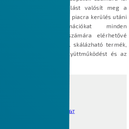
Teljes körű visszacsatolást valósít meg a
minőség területén, így a piacra kerülés utáni
(post‑market) információkat minden
szervezeti résztvevő számára elérhetővé
teszi. Megbízható és jól skálázható termék,
amely támogatja az együttműködést és az
innovációt.
CAD
Creo tervezői csomagok
Creo 2D-s és 3D-s rajz, GD&T
Creo 3D CAD modulok
Creo szerszámtervezés