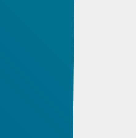
Creo mechatronika
Creo CAD vizualizáció
CAM
Creo NC és gyártás
ESPRIT CAM
NCG CAM
Cimco DNC
SZIMULÁCIÓ
Altair HyperWorks
Creo szimuláció
Mathcad
MAGMA
Moldex3D eDesign
Visual Components