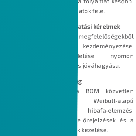
hatékony kommunikálása a folyamat későbbi
szakaszaiban érintett csapatok fele.
CAPA‑k, SCAR‑ok és változtatási kérelmek
Belső vagy külső nemmegfelelőségekből
származó CAPA‑k kezdeményezése,
értékelése, hozzárendelése, nyomon
követése, felülvizsgálata és jóváhagyása.
Kockázat és megbízhatóság
FMEA a DFMEA és a BOM közvetlen
kapcsolatával, Weibull‑alapú
élettartam‑elemzés, hibafa‑elemzés,
kockázatalapú tervezés, előrejelzések és a
kritikus minőségi jellemzők kezelése.