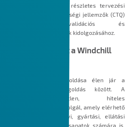
Rálátás a modellalapú részletes tervezési
adatokra a kritikus minőségi jellemzők (CTQ)
azonosításához, validációs és
gyártásellenőrzési tervek kidolgozásához.
Tudjon meg többet a Windchill
megoldásról
A PTC Windchill megoldása élen jár a
minőségirányítási megoldás között. A
Windchill egyetlen, hiteles
információforrásként szolgál, amely elérhető
a mérnöki, minőségügyi, gyártási, ellátási
lánc‑ és szabályozási csapatok számára is.