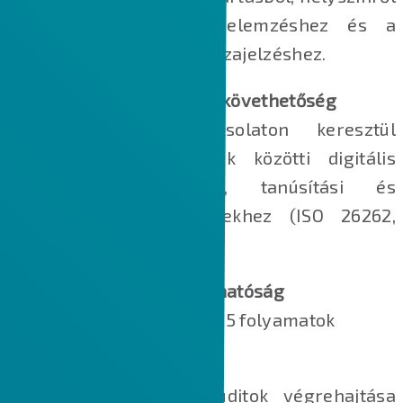
/ IoT‑ból a gyökérok‑elemzéshez és a
tervezők felé történő visszajelzéshez.
Digitális termék‑nyomon követhetőség
Szabványos OSLC‑kapcsolaton keresztül
biztosított a rendszerek közötti digitális
nyomon követhetőség, tanúsítási és
minősítési követelményekhez (ISO 26262,
DO‑178 stb.)
Orvostechnikai alkalmazhatóság
Előre konfigurált ISO 13485 folyamatok
Audit
Belső és beszállítói auditok végrehajtása