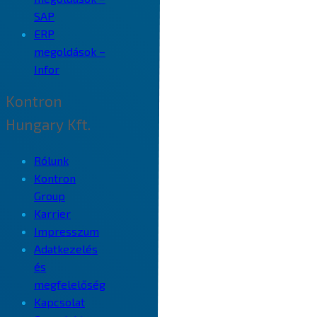
SAP
ERP
megoldások –
Infor
Kontron
Hungary Kft.
Rólunk
Kontron
Group
Karrier
Impresszum
Adatkezelés
és
megfelelőség
Kapcsolat