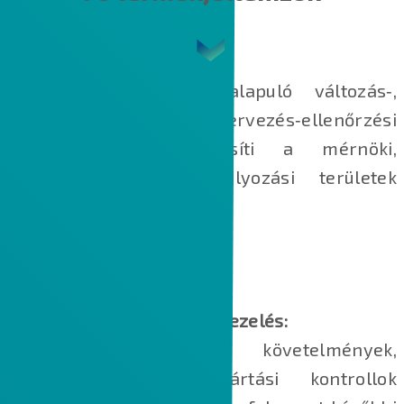
Bevált gyakorlatokon alapuló változás‑,
dokumentum‑ és tervezés‑ellenőrzési
folyamatokkal egységesíti a mérnöki,
minőségügyi és szabályozási területek
együttműködését.
Változás‑ és konfigurációkezelés:
A változtatások, követelmények,
teszteljárások és gyártási kontrollok