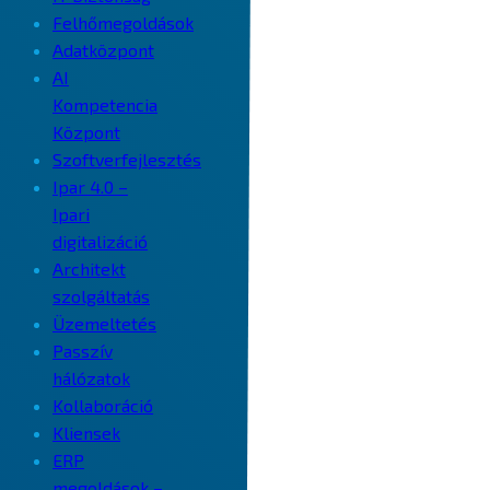
Felhőmegoldások
Adatközpont
AI
Kompetencia
Központ
Szoftverfejlesztés
Ipar 4.0 –
Ipari
digitalizáció
Architekt
szolgáltatás
Üzemeltetés
Passzív
hálózatok
Kollaboráció
Kliensek
ERP
megoldások –