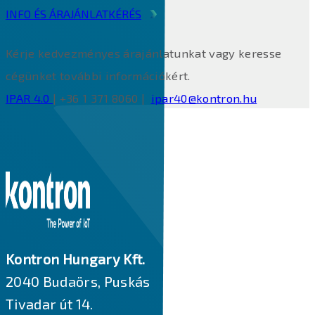
INFO ÉS ÁRAJÁNLATKÉRÉS
Kérje kedvezményes árajánlatunkat vagy keresse
cégünket további információkért.
IPAR 4.0
| +36 1 371 8060 |
ipar40@kontron.hu
Kontron Hungary Kft.
2040 Budaörs, Puskás
Tivadar út 14.