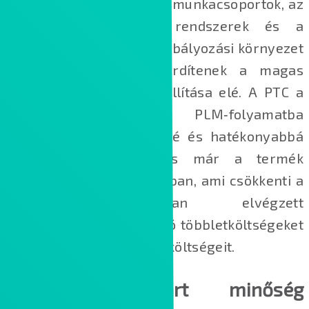
Ugyanakkor a különböző munkacsoportok, az
egymástól elszigetelt rendszerek és a
folyamatosan változó szabályozási környezet
komoly akadályokat gördítenek a magas
minőségű termékek előállítása elé. A PTC a
minőségirányítást a PLM‑folyamatba
integrálja. Így könnyebbé és hatékonyabbá
válik a minőségkezelés már a termék
életciklus korai szakaszában, ami csökkenti a
késői életciklusában elvégzett
módosításokból származó többletköltségeket
és a nem elvárt minőség költségeit.
A nem elvárt minőség