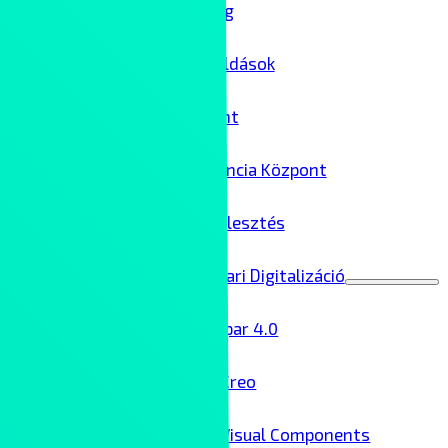
IT biztonság
Felhőmegoldások
Adatközpont
AI Kompetencia Központ
Szoftverfejlesztés
Ipar 4.0 – Ipari Digitalizáció
Menu
Toggle
Ipar 4.0
Creo
Visual Components