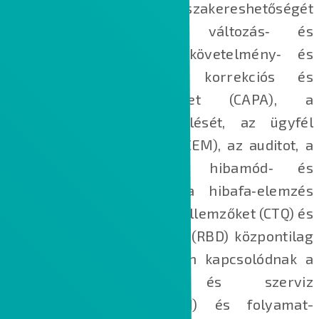
előzményeinek visszakereshetőségét
biztosítják (DHF). A változás‑ és
konfigurációkezelést, a követelmény‑ és
tesztmenedzsmentet, a korrekciós és
megelőző intézkedéseket (CAPA), a
nemmegfelelőségek kezelését, az ügyfél
visszajelzések kezelését (CEM), az auditot, a
dokumentumkezelést, a hibamód‑ és
hatáselemzést (FMEA), a hibafa‑elemzés
(FTA), a kritikus minőségi jellemzőket (CTQ) és
a kockázatalapú tervezést (RBD) központilag
tárolják és összehangoltan kapcsolódnak a
mérnöki, gyártási és szerviz
anyagjegyzékekhez (BOM) és folyamat­