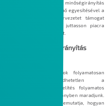
tervekhez. A PLM és a minőségirányítás
egyetlen platformon történő egyesítésével a
PTC minden méretű szervezetet támogat
abban, hogy gyorsabban juttasson piacra
kiváló minőségű termékeket.
Kezdje el a minőségirányítás
fejlesztését
Ahogy az ügyfélelvárások folyamatosan
növekednek, elengedhetetlen a
termékfejlesztési megközelítés folyamatos
fejlesztése ahhoz, hogy előnyben maradjunk.
Az Aberdeen Research bemutatja, hogyan