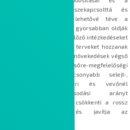
nemmegfelelőségek összekapcsolttá és
automatizálttá válnak, lehetővé téve a
mérnökök számára, hogy gyorsabban oldják
meg a korrekciós és megelőző intézkedéseket
(CAPA) és jobb minőségű terveket hozzanak
létre. Ezek a hatékonyságnövekedések végső
soron magasabb elsőre‑megfelelőségi
arányt, valamint alacsonyabb selejt‑,
utómunkálati, gyártósori és vevőnél
jelentkező meghibásodási arányt
eredményeznek. Mindez csökkenti a rossz
minőség költségeit és javítja az
ügyfél‑elégedettséget.