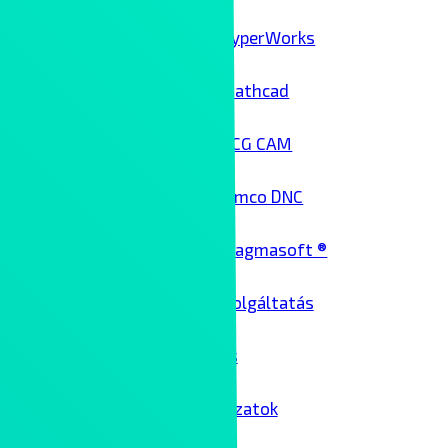
HyperWorks
Mathcad
NCG CAM
Cimco DNC
Magmasoft ®
Architekt szolgáltatás
Üzemeltetés
Passzív hálózatok