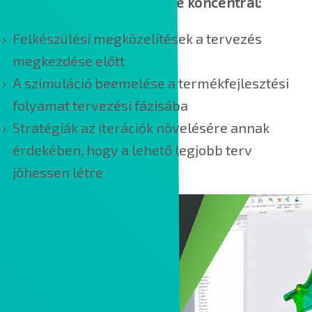
Ez az eBook a következőkre koncentrál:
Felkészülési megközelítések a tervezés
megkezdése előtt
A szimuláció beemelése a termékfejlesztési
folyamat tervezési fázisába
Stratégiák az iterációk növelésére annak
érdekében, hogy a lehető legjobb terv
jöhessen létre