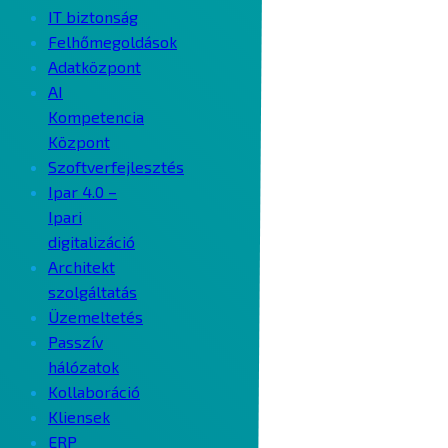
IT biztonság
Felhőmegoldások
Adatközpont
AI
Kompetencia
Központ
Szoftverfejlesztés
Ipar 4.0 –
Ipari
digitalizáció
Architekt
szolgáltatás
Üzemeltetés
Passzív
hálózatok
Kollaboráció
Kliensek
ERP