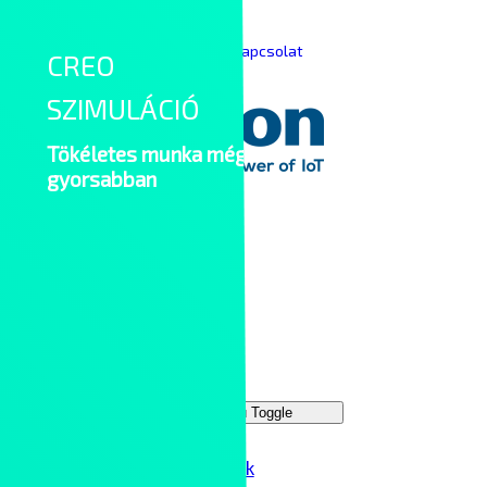
Skip to content
|
|
Keresés
English
Kapcsolat
CREO
SZIMULÁCIÓ
Tökéletes munka még
gyorsabban
Main Menu
Megoldások
Menu Toggle
IT hálózatok