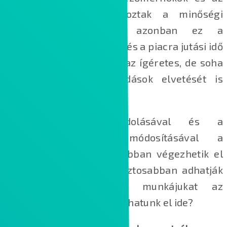
elemzők közösen dolgoztak a minőségi
termékek előállításán, azonban ez a
hagyományos megközelítés a piacra jutási idő
megnövekedését, illetve az ígéretes, de soha
ki nem próbált megoldások elvetését is
jelentette.
A tervezés újragondolásával és a
munkafolyamat kis módosításával a
tervezőmérnökök gyorsabban végezhetik el
az iterációkat és magabiztosabban adhatják
át a lehető legjobb munkájukat az
elemzőknek. De miként juthatunk el ide?