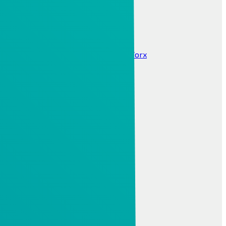
IPAR 4.0, PLM
Ipari Digitalizáció 4.0
Internet Of Things IOT ThingWorx
Windchill PLM
CIMCO DNC / MDC
MES PHARIS®
INFOR LN ERP
Infor
Alapvető funkciók
Infor technológia
Infor lokalizáció
Iparági megoldások
BI & Analytics
Integrációs Platform
Factory Track