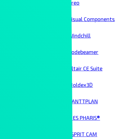
Creo
Visual Components
Windchill
Codebeamer
Altair CE Suite
Moldex3D
GANTTPLAN
MES PHARIS®
ESPRIT CAM