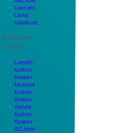
Copyright
Cookie
szabályzat
Kövessen
minket
LinkedIn
Kontron
Hungary
Facebook
Kontron
Hungary
Youtube
Kontron
Hungary
RSS Feed