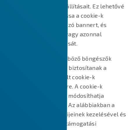
módosíthatja cookie-beállításait. Ez lehetővé
teszi, hogy újra megnyissa a cookie-k
hozzájárulását tartalmazó bannert, és
módosítsa beállításait, vagy azonnal
visszavonja hozzájárulását.
Ezen túlmenően a különböző böngészők
különböző módszereket biztosítanak a
webhelyek által használt cookie-k
blokkolására és törlésére. A cookie-k
letiltásához/törléséhez módosíthatja
böngészője beállításait. Az alábbiakban a
főbb webböngészők sütijeinek kezelésével és
törlésével kapcsolatos támogatási