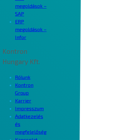
megoldások –
SAP
ERP
megoldások –
Infor
Kontron
Hungary Kft.
Rólunk
Kontron
Group
Karrier
Impresszum
Adatkezelés
és
megfelelőség
Kapcsolat