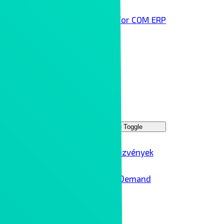
Infor COM ERP
Technológai partnereink
Rólunk
Kontron Group
Rendezvények
Menu Toggle
Ipar 4.0 rendezvények
Ipar 4.0 – On Demand
Karrier