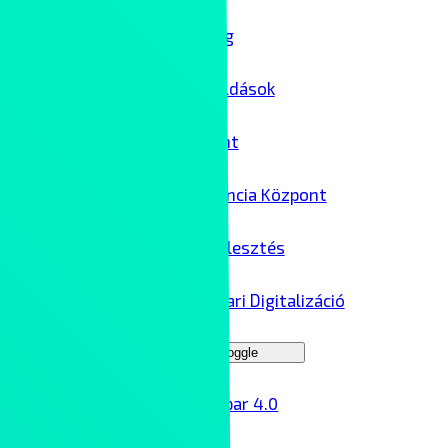
IT biztonság
Felhőmegoldások
Adatközpont
AI Kompetencia Központ
Szoftverfejlesztés
Ipar 4.0 – Ipari Digitalizáció
Menu Toggle
Ipar 4.0