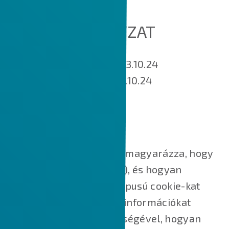
COOKIE SZABÁLYZAT
Hatálybalépés napja: 2023.10.24
Utoljára módosított: 2023.10.24
MIK AZOK A SÜTIK?
Ez a Cookie-szabályzat elmagyarázza, hogy
mik azok a sütik (cookie-k), és hogyan
használjuk őket, milyen típusú cookie-kat
használunk, azaz milyen információkat
gyűjtünk a cookie-k segítségével, hogyan