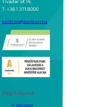
Tivadar út 14.
T: +36 1 371 8000
kontron@kontron.hu
Megoldásaink
IT-hálózatok