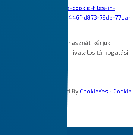
us/topic/how-to-delete-cookie-files-in-
internet-explorer-bca9446f-d873-78de-77ba-
d42645fa52fc
Ha más webböngészőt használ, kérjük,
keresse fel böngészője hivatalos támogatási
dokumentumait.
Cookie Policy Generated By
CookieYes - Cookie
Policy Generator
.
CLOSE
Scroll to Top