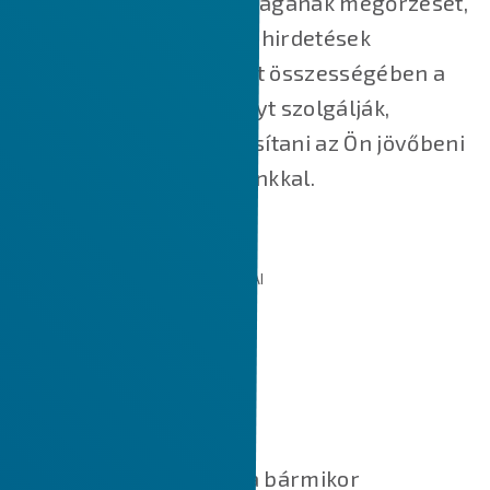
szolgáltatásaink biztonságának megőrzését,
az Ön számára releváns hirdetések
megjelenítését, valamint összességében a
jobb felhasználói élményt szolgálják,
valamint segítik felgyorsítani az Ön jövőbeni
interakcióit a weboldalunkkal.
AZ ÁLTALUNK HASZNÁLT SÜTIK TÍPUSAI
SÜTI BEÁLLÍTÁSOK KEZELÉSE
Süti beállítások
A fenti gombra kattintva bármikor