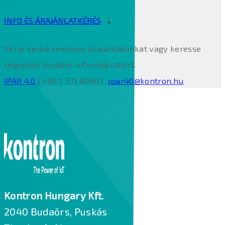
INFO ÉS ÁRAJÁNLATKÉRÉS
Kérje kedvezményes árajánlatunkat vagy keresse
cégünket további információkért.
IPAR 4.0
| +36 1 371 8060 |
ipar40@kontron.hu
Kontron Hungary Kft.
2040 Budaörs, Puskás