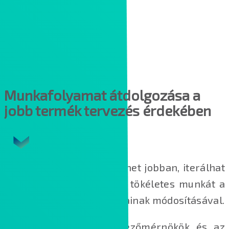
Munkafolyamat átdolgozása a
jobb termék tervezés érdekében
Tudja meg miként tervezhet jobban, iterálhat
gyorsabban és végezhet tökéletes munkát a
jelenlegi munkafolyamatainak módosításával.
Hagyományosan a tervezőmérnökök és az