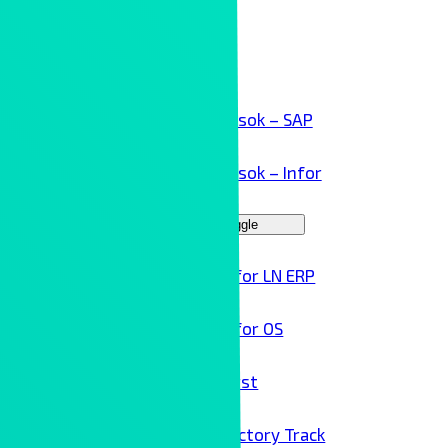
Kollaboráció
Kliensek
ERP megoldások – SAP
ERP megoldások – Infor
Menu Toggle
Infor LN ERP
Infor OS
Birst
Factory Track