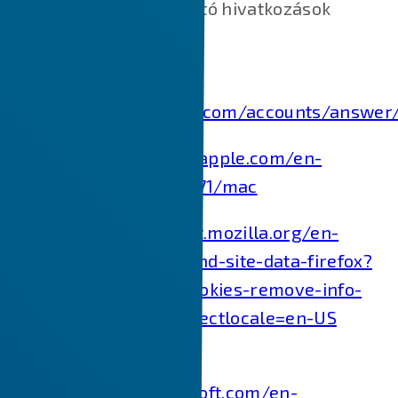
dokumentumokra mutató hivatkozások
találhatók.
Chrome:
https://support.google.com/accounts/answer
Safari:
https://support.apple.com/en-
in/guide/safari/sfri11471/mac
Firefox:
https://support.mozilla.org/en-
US/kb/clear-cookies-and-site-data-firefox?
redirectslug=delete-cookies-remove-info-
websites-stored&redirectlocale=en-US
Internet Explorer:
https://support.microsoft.com/en-