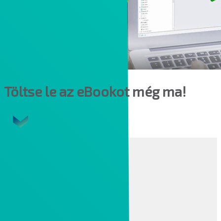
Töltse le az eBookot még ma!
CAD
Creo tervezői csomagok
Creo 2D-s és 3D-s rajz, GD&T
Creo 3D CAD modulok