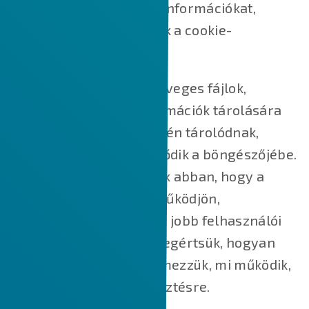
használjuk fel ezeket az információkat,
valamint hogyan kezeljük a cookie-
beállításokat.
A cookie-k kisméretű szöveges fájlok,
amelyek kisméretű információk tárolására
szolgálnak. Az Ön eszközén tárolódnak,
amikor a webhely betöltődik a böngészőjébe.
Ezek a cookie-k segítenek abban, hogy a
weboldal megfelelően működjön,
biztonságosabbá tegyük, jobb felhasználói
élményt nyújtsunk, és megértsük, hogyan
működik a weboldal, elemezzük, mi működik,
és hol van szükség fejlesztésre.