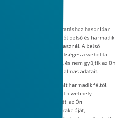
HOGYAN HASZNÁLJUK A SÜTIKET?
A legtöbb online szolgáltatáshoz hasonlóan
weboldalunk is több célból belső és harmadik
féltől származó sütiket használ. A belső
cookie-k nagy részre szükséges a weboldal
megfelelő működéséhez, és nem gyűjtik az Ön
személyazonosításra alkalmas adatait.
A weboldalunkon használt harmadik féltől
származó cookie-k főként a webhely
működésének megértését, az Ön
webhelyünkkel való interakcióját,