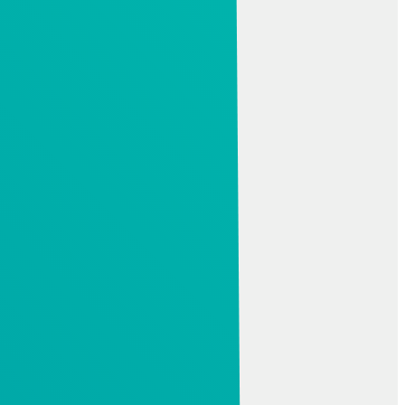
Creo szerszámtervezés
Creo mechatronika
Creo CAD vizualizáció
CAM
Creo NC és gyártás
ESPRIT CAM
NCG CAM
Cimco DNC
SZIMULÁCIÓ
Altair HyperWorks
Creo szimuláció
Mathcad
MAGMA
Moldex3D eDesign
Visual Components