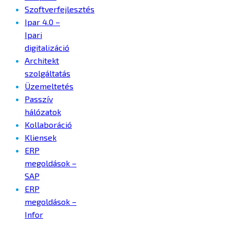
Szoftverfejlesztés
Ipar 4.0 –
Ipari
digitalizáció
Architekt
szolgáltatás
Üzemeltetés
Passzív
hálózatok
Kollaboráció
Kliensek
ERP
megoldások –
SAP
ERP
megoldások –
Infor