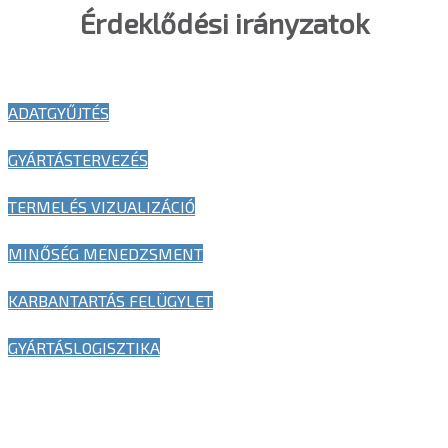
Érdeklődési irányzatok
ADATGYŰJTÉS
GYÁRTÁSTERVEZÉS
TERMELÉS VIZUALIZÁCIÓ
MINŐSÉG MENEDZSMENT
KARBANTARTÁS FELÜGYLET
GYÁRTÁSLOGISZTIKA