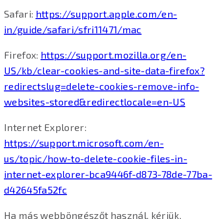
Safari:
https://support.apple.com/en-
in/guide/safari/sfri11471/mac
Firefox:
https://support.mozilla.org/en-
US/kb/clear-cookies-and-site-data-firefox?
redirectslug=delete-cookies-remove-info-
websites-stored&redirectlocale=en-US
Internet Explorer:
https://support.microsoft.com/en-
us/topic/how-to-delete-cookie-files-in-
internet-explorer-bca9446f-d873-78de-77ba-
d42645fa52fc
Ha más webböngészőt használ, kérjük,