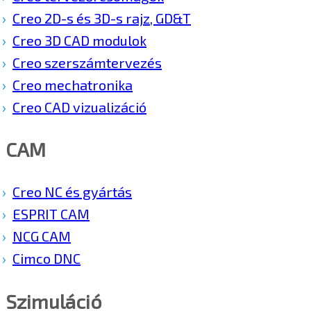
Creo 2D-s és 3D-s rajz, GD&T
Creo 3D CAD modulok
Creo szerszámtervezés
Creo mechatronika
Creo CAD vizualizáció
CAM
Creo NC és gyártás
ESPRIT CAM
NCG CAM
Cimco DNC
Szimuláció