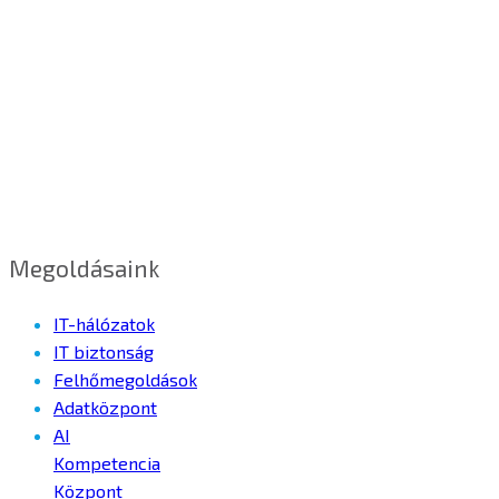
Megoldásaink
IT-hálózatok
IT biztonság
Felhőmegoldások
Adatközpont
AI
Kompetencia
Központ