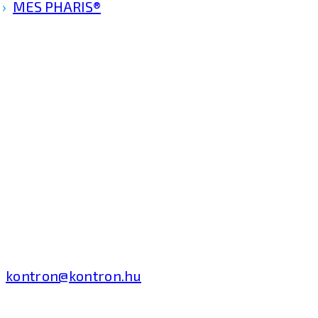
MES PHARIS®
Kontron Hungary Kft.
2040 Budaörs, Puskás
Tivadar út 14.
T: +36 1 371 8000
kontron@kontron.hu