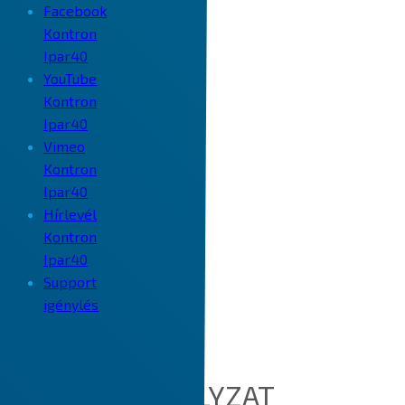
Facebook
Kontron
Ipar40
YouTube
Kontron
Ipar40
Vimeo
Kontron
Ipar40
Hírlevél
Kontron
Ipar40
Support
igénylés
COOKIE SZABÁLYZAT