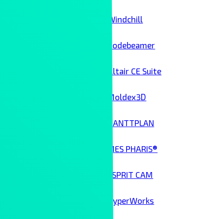
Windchill
Codebeamer
Altair CE Suite
Moldex3D
GANTTPLAN
MES PHARIS®
ESPRIT CAM
HyperWorks