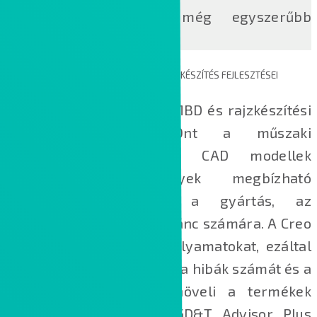
kereskedelmi tételek még egyszerűbb
kezeléséhez!
MODELL ALAPÚ TERVEZÉS (MBD) ÉS RAJZKÉSZÍTÉS FEJLESZTÉSEI
A Creo 8 új és hatékony MBD és rajzkészítési
eszközökkel segíti Önt a műszaki
információkban gazdag CAD modellek
létrehozásában, amelyek megbízható
forrásként szolgálnak a gyártás, az
ellenőrzés és az ellátási lánc számára. A Creo
8 egyszerűsíti a munkafolyamatokat, ezáltal
csökkenti a tervezési időt, a hibák számát és a
költségeket, miközben növeli a termékek
minőségét. A frissített GD&T Advisor Plus