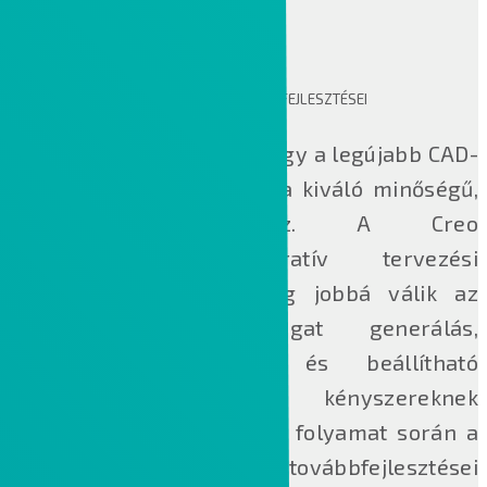
A SZIMULÁCIÓ ÉS A GENERATÍV TERVEZÉS FEJLESZTÉSEI
A Creo 8 lehetővé teszi, hogy a legújabb CAD-
technológiákat használja a kiváló minőségű,
innovatív tervezéshez. A Creo
csúcskategóriás generatív tervezési
eszközkészlete most még jobbá válik az
automatikus kezdőtérfogat generálás,
oldalferdeség kezelés és beállítható
minimális sugár kényszereknek
köszönhetően. A tervezési folyamat során a
Creo Simulation Live továbbfejlesztései