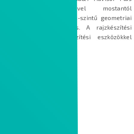
bővítmény segítségével mostantól
alkalmazható összeállítás-szintű geometriai
méretezés és tűrésezés. A rajzkészítési
eszköztár új vázlatkészítési eszközökkel
bővült.