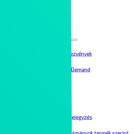
Rólunk
Kontron Group
Rendezvények
Menu
Toggle
Ipar 4.0 rendezvények
Ipar 4.0 – On Demand
Karrier
Blog
Menu
Toggle
Összes blogbejegyzés
Ipari esettanulmányok termék szerint