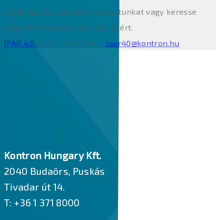
Kérje kedvezményes árajánlatunkat vagy keresse
cégünket további információkért.
IPAR 4.0
| +36 1 371 8060 |
ipar40@kontron.hu
Kontron Hungary Kft.
2040 Budaörs, Puskás
Tivadar út 14.
T: +36 1 371 8000