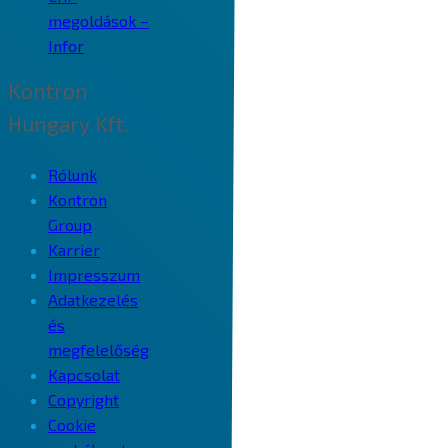
megoldások –
Infor
Kontron
Hungary Kft.
Rólunk
Kontron
Group
Karrier
Impresszum
Adatkezelés
és
megfelelőség
Kapcsolat
Copyright
Cookie