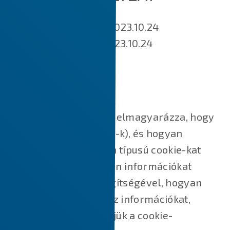
Hatálybalépés napja: 2023.10.24
Utoljára módosított: 2023.10.24
MIK AZOK A SÜTIK?
Ez a Cookie-szabályzat elmagyarázza, hogy
mik azok a sütik (cookie-k), és hogyan
használjuk őket, milyen típusú cookie-kat
használunk, azaz milyen információkat
gyűjtünk a cookie-k segítségével, hogyan
használjuk fel ezeket az információkat,
valamint hogyan kezeljük a cookie-