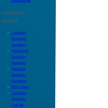
szabályzat
Kövessen
minket
LinkedIn
Kontron
Hungary
Facebook
Kontron
Hungary
Youtube
Kontron
Hungary
RSS Feed
Linkedin
Kontron
Ipar40