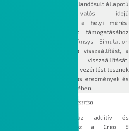
támogatást nyújtanak az állandósult állapotú
áramláselemzéshez, valós idejű
szimulációkhoz, valamint a helyi mérési
pontok újradefiniálásának támogatásához
egyaránt. Az új Creo Ansys Simulation
eszközök pedig jobb háló visszaállítást, a
Megoldó beállításainak visszaállítását,
valamint nagy alakváltozás vezérlést tesznek
lehetővé a jobb szimulációs eredmények és
egyszerűbb beállítás érdekében.
AZ ADDITÍV ÉS SZUBTRAKTÍV GYÁRTÁS FEJLESZTÉSEI
Optimalizálja terveit az additív és
hagyományos gyártáshoz a Creo 8