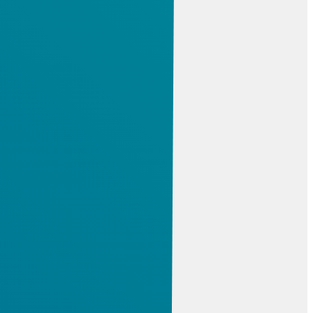
CAM
Creo NC és gyártás
ESPRIT CAM
NCG CAM
Cimco DNC
SZIMULÁCIÓ
Altair HyperWorks
Creo szimuláció
Mathcad
MAGMA
Moldex3D eDesign
Visual Components
IPAR 4.0, PLM