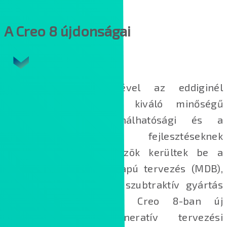
A Creo 8 újdonságai
A Creo 8 segítségével az eddiginél
gyorsabban tervezhet kiváló minőségű
termékeket. A használhatósági és a
termelékenységi fejlesztéseknek
köszönhetően új eszközök kerültek be a
szoftverbe a modell alapú tervezés (MDB),
valamint az additív és szubtraktív gyártás
területén. Továbbá a Creo 8-ban új
szimulációs és generatív tervezési