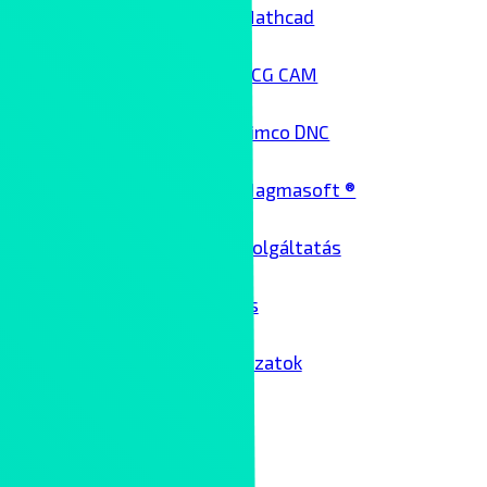
Mathcad
NCG CAM
Cimco DNC
Magmasoft ®
Architekt szolgáltatás
Üzemeltetés
Passzív hálózatok
Kollaboráció
Kliensek