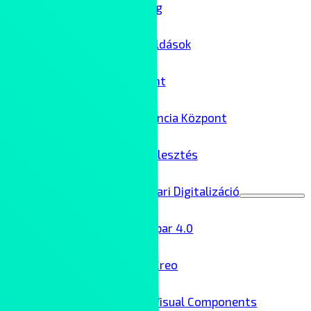
IT biztonság
Felhőmegoldások
Adatközpont
AI Kompetencia Központ
Szoftverfejlesztés
Ipar 4.0 – Ipari Digitalizáció
Menu
Toggle
Ipar 4.0
Creo
Visual Components