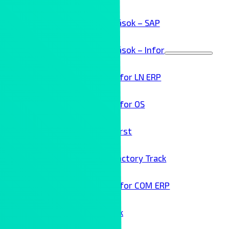
ERP megoldások – SAP
ERP megoldások – Infor
Menu
Toggle
Infor LN ERP
Infor OS
Birst
Factory Track
Infor COM ERP
Technológai partnereink