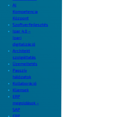
AI
Kompetencia
Központ
Szoftverfejlesztés
Ipar 4.0 –
Ipari
digitalizáció
Architekt
szolgáltatás
Üzemeltetés
Passzív
hálózatok
Kollaboráció
Kliensek
ERP
megoldások –
SAP
ERP