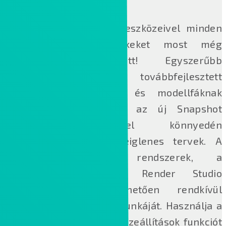
HASZNÁLHATÓSÁG ÉS TERMELÉKENYSÉG
Hozzon létre a Creo 8 eszközeivel minden
eddiginél jobb termékeket most még
rövidebb idő alatt! Egyszerűbb
munkafolyamatok a továbbfejlesztett
felhasználói felületnek és modellfáknak
köszönhetően, valamint az új Snapshot
funkció segítségével könnyedén
felülvizsgálhatók az ideiglenes tervek. A
furatok, kábelezett rendszerek, a
lemeztervezés és a Render Studio
fejlesztéseinek köszönhetően rendkívül
gyorsan elvégezheti a munkáját. Használja a
szét nem választható összeállítások funkciót