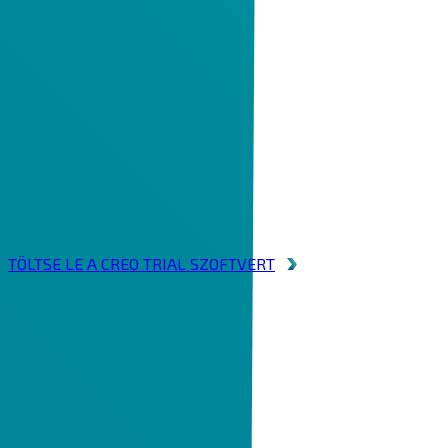
MÉG NINCS CREO-JA?
Szerezze be
a 30 napos teszt verziót!
TÖLTSE LE A CREO TRIAL SZOFTVERT