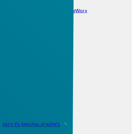
Ipari Digitalizáció 4.0
Internet Of Things IOT ThingWorx
Windchill PLM
CIMCO DNC / MDC
MES PHARIS®
INFOR LN ERP
Infor
Alapvető funkciók
Infor technológia
Infor lokalizáció
Iparági megoldások
BI & Analytics
Integrációs Platform
Factory Track
INFO ÉS ÁRAJÁNLATKÉRÉS