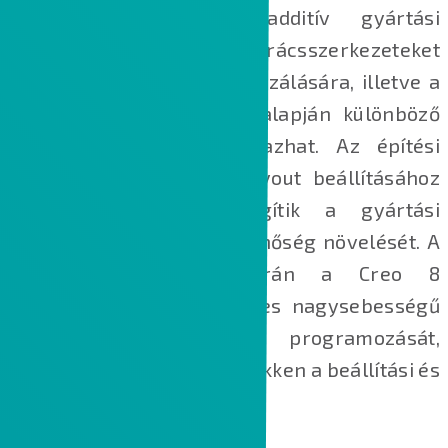
segítségével! Az új additív gyártási
funkciókkal fejlett rácsszerkezeteket
használhat a súly minimalizálására, illetve a
szimulációs eredmények alapján különböző
rácsszerkezeteket alkalmazhat. Az építési
irány és a nyomtatási layout beállításához
készült fejlesztések segítik a gyártási
sebesség és a gyártási minőség növelését. A
szubtraktív gyártás során a Creo 8
egyszerűsíti az 5 tengelyes nagysebességű
marási szerszámpályák programozását,
melynek köszönhetően csökken a beállítási és
megmunkálási idő.