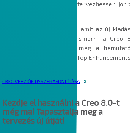
segítségével gyorsabban tervezhessen jobb
termékeket.
Mindez csak ízelítő abból, amit az új kiadás
tartalmaz. Szeretné megismerni a Creo 8
minden előnyét? Nézze meg a bemutató
videót és töltse le a Creo 8 Top Enhancements
adatlapot.
CREO VERZIÓK ÖSSZEHASONLÍTÁSA
Kezdje el használni a Creo 8.0-t
még ma! Tapasztalja meg a
tervezés új útját!