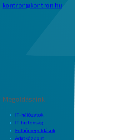
kontron@kontron.hu
Megoldásaink
IT-hálózatok
IT biztonság
Felhőmegoldások
Adatközpont