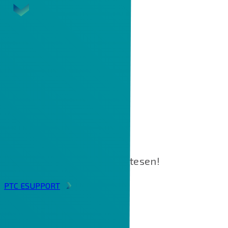
ÖN AKTÍV CREO FELHASZNÁLÓ?
Kezdje el az ismerkedést,
frissítse szoftverét díjmentesen!
PTC ESUPPORT