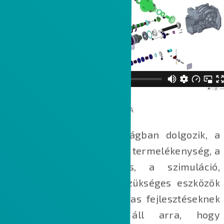
A CREO 8 ÉS A CREO 4 ÖSSZEHASONLÍTÁSA
Nem számít melyik iparágban dolgozik, a
Creo 8 a használhatóság, a termelékenység, a
modell alapú fejlesztés, a szimuláció,
valamint a gyártáshoz szükséges eszközök
terén végrehajtott izgalmas fejlesztéseknek
köszönhetően készen áll arra, hogy