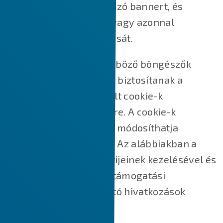
hozzájárulását tartalmazó bannert, és
módosítsa beállításait, vagy azonnal
visszavonja hozzájárulását.
Ezen túlmenően a különböző böngészők
különböző módszereket biztosítanak a
webhelyek által használt cookie-k
blokkolására és törlésére. A cookie-k
letiltásához/törléséhez módosíthatja
böngészője beállításait. Az alábbiakban a
főbb webböngészők sütijeinek kezelésével és
törlésével kapcsolatos támogatási
dokumentumokra mutató hivatkozások
találhatók.