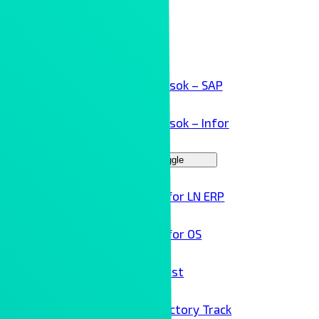
Kollaboráció
Kliensek
ERP megoldások – SAP
ERP megoldások – Infor
Menu Toggle
Infor LN ERP
Infor OS
Birst
Factory Track