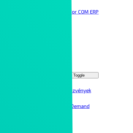
Infor COM ERP
Technológai partnereink
Rólunk
Kontron Group
Rendezvények
Menu Toggle
Ipar 4.0 rendezvények
Ipar 4.0 – On Demand
Karrier