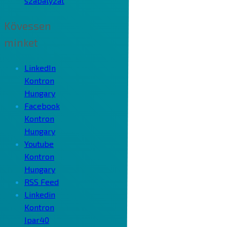
szabályzat
Kövessen
minket
LinkedIn
Kontron
Hungary
Facebook
Kontron
Hungary
Youtube
Kontron
Hungary
RSS Feed
Linkedin
Kontron
Ipar40