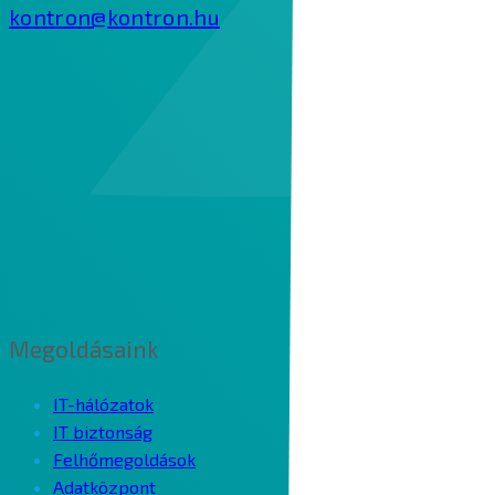
kontron@kontron.hu
Megoldásaink
IT-hálózatok
IT biztonság
Felhőmegoldások
Adatközpont