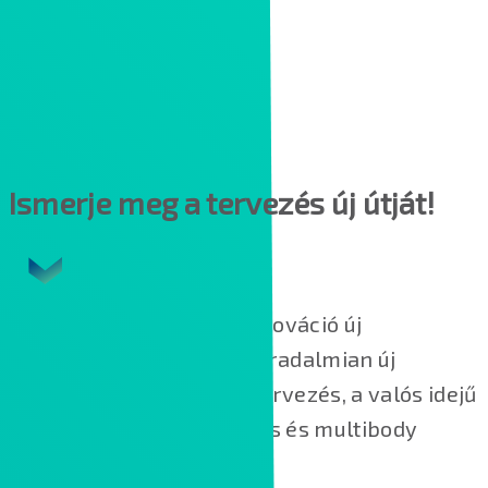
Ismerje meg a tervezés új útját!
A
Creo 7.0
a fejlesztési innováció új
generációját hozza el, forradalmian új
funkciókkal a generatív tervezés, a valós idejű
szimuláció, additív gyártás és multibody
tervezés területén.