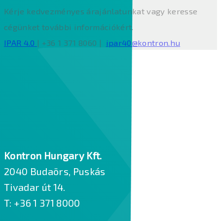
Kérje kedvezményes árajánlatunkat vagy keresse
cégünket további információkért.
IPAR 4.0
| +36 1 371 8060 |
ipar40@kontron.hu
Kontron Hungary Kft.
2040 Budaörs, Puskás
Tivadar út 14.
T: +36 1 371 8000