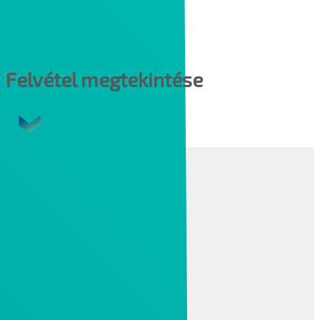
Additív technológiák
Kérdések, válaszok
Felvétel megtekintése
CAD
Creo tervezői csomagok
Creo 2D-s és 3D-s rajz, GD&T
Creo 3D CAD modulok
Creo szerszámtervezés
Creo mechatronika
Creo CAD vizualizáció