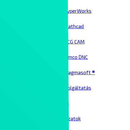
HyperWorks
Mathcad
NCG CAM
Cimco DNC
Magmasoft ®
Architekt szolgáltatás
Üzemeltetés
Passzív hálózatok