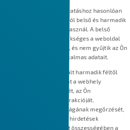
A legtöbb online szolgáltatáshoz hasonlóan
weboldalunk is több célból belső és harmadik
féltől származó sütiket használ. A belső
cookie-k nagy részre szükséges a weboldal
megfelelő működéséhez, és nem gyűjtik az Ön
személyazonosításra alkalmas adatait.
A weboldalunkon használt harmadik féltől
származó cookie-k főként a webhely
működésének megértését, az Ön
webhelyünkkel való interakcióját,
szolgáltatásaink biztonságának megőrzését,
az Ön számára releváns hirdetések
megjelenítését, valamint összességében a