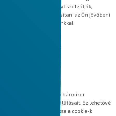
jobb felhasználói élményt szolgálják,
valamint segítik felgyorsítani az Ön jövőbeni
interakcióit a weboldalunkkal.
AZ ÁLTALUNK HASZNÁLT SÜTIK TÍPUSAI
SÜTI BEÁLLÍTÁSOK KEZELÉSE
Süti beállítások
A fenti gombra kattintva bármikor
módosíthatja cookie-beállításait. Ez lehetővé
teszi, hogy újra megnyissa a cookie-k