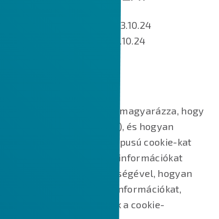
Hatálybalépés napja: 2023.10.24
Utoljára módosított: 2023.10.24
MIK AZOK A SÜTIK?
Ez a Cookie-szabályzat elmagyarázza, hogy
mik azok a sütik (cookie-k), és hogyan
használjuk őket, milyen típusú cookie-kat
használunk, azaz milyen információkat
gyűjtünk a cookie-k segítségével, hogyan
használjuk fel ezeket az információkat,
valamint hogyan kezeljük a cookie-