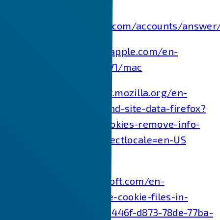
Chrome:
https://support.google.com/accounts/answer
Safari:
https://support.apple.com/en-
in/guide/safari/sfri11471/mac
Firefox:
https://support.mozilla.org/en-
US/kb/clear-cookies-and-site-data-firefox?
redirectslug=delete-cookies-remove-info-
websites-stored&redirectlocale=en-US
Internet Explorer:
https://support.microsoft.com/en-
us/topic/how-to-delete-cookie-files-in-
internet-explorer-bca9446f-d873-78de-77ba-