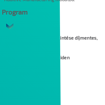
Program
A webinár felvétel megtekintése díjmentes,
de regisztrációhoz kötött.
Creo 7 főbb újdonságai röviden
Multibody tervezés
Generatív tervezés
Valós idejű szimuláció