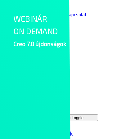
Skip to content
|
|
Keresés
English
Kapcsolat
WEBINÁR
ON DEMAND
Creo 7.0 újdonságok
Main Menu
Megoldások
Menu Toggle
IT hálózatok