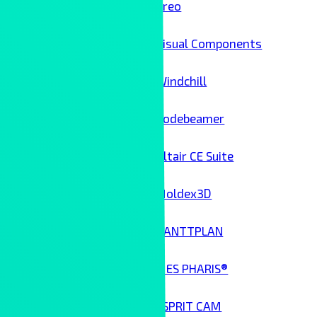
Creo
Visual Components
Windchill
Codebeamer
Altair CE Suite
Moldex3D
GANTTPLAN
MES PHARIS®
ESPRIT CAM