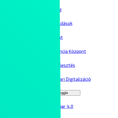
IT biztonság
Felhőmegoldások
Adatközpont
AI Kompetencia Központ
Szoftverfejlesztés
Ipar 4.0 – Ipari Digitalizáció
Menu Toggle
Ipar 4.0