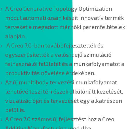
A Creo Generative Topology Optimization
modul automatikusan készít innovatív termék
terveket a megadott mérnöki peremfeltételek
alapján.
A Creo 7.0-ban továbbfejlesztették és
egyszerűsítették a valós idejű szimuláció
felhasználói felületét és a munkafolyamatot a
produktivitás növelése érdekében.
Az új munltibody tervezési munkafolyamat
lehetővé teszi térrészek elkülönült kezelését,
vizualizációját és tervezését egy alkatrészen
belül is.
A Creo 7.0 számos új fejlesztést hoz a Creo
Additive Manufacturing modulba.