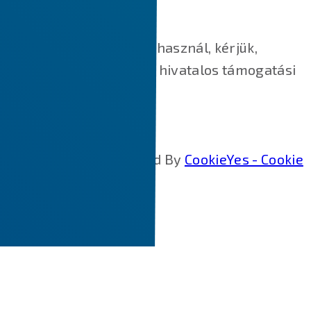
d42645fa52fc
Ha más webböngészőt használ, kérjük,
keresse fel böngészője hivatalos támogatási
dokumentumait.
Cookie Policy Generated By
CookieYes - Cookie
Policy Generator
.
CLOSE
Scroll to Top