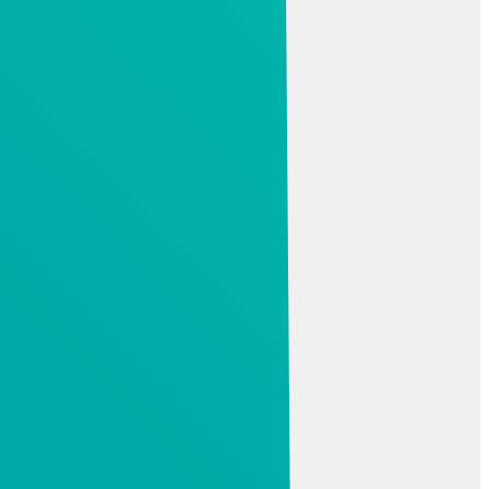
CAM
Creo NC és gyártás
ESPRIT CAM
NCG CAM
Cimco DNC
SZIMULÁCIÓ
Altair HyperWorks
Creo szimuláció
Mathcad
MAGMA
Moldex3D eDesign
Visual Components
IPAR 4.0, PLM