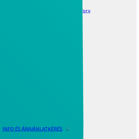
Ipari Digitalizáció 4.0
Internet Of Things IOT ThingWorx
Windchill PLM
CIMCO DNC / MDC
MES PHARIS®
INFOR LN ERP
Infor
Alapvető funkciók
Infor technológia
Infor lokalizáció
Iparági megoldások
BI & Analytics
Integrációs Platform
Factory Track
INFO ÉS ÁRAJÁNLATKÉRÉS