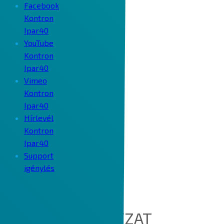
Facebook
Kontron
Ipar40
YouTube
Kontron
Ipar40
Vimeo
Kontron
Ipar40
Hírlevél
Kontron
Ipar40
Support
igénylés
COOKIE SZABÁLYZAT