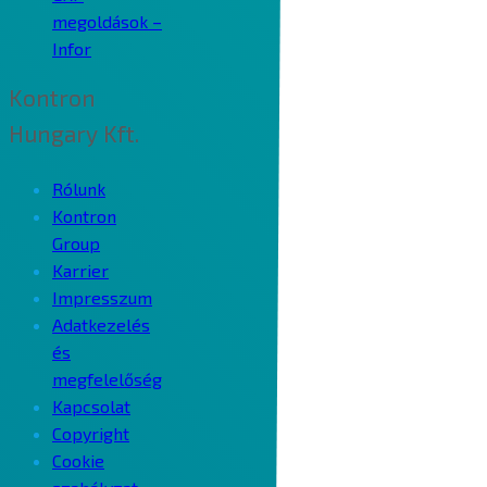
megoldások –
Infor
Kontron
Hungary Kft.
Rólunk
Kontron
Group
Karrier
Impresszum
Adatkezelés
és
megfelelőség
Kapcsolat
Copyright
Cookie