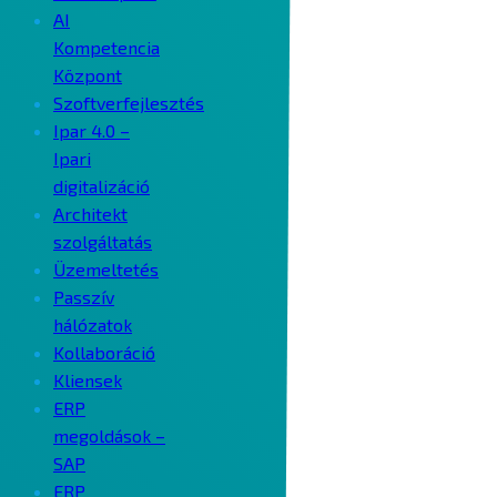
AI
Kompetencia
Központ
Szoftverfejlesztés
Ipar 4.0 –
Ipari
digitalizáció
Architekt
szolgáltatás
Üzemeltetés
Passzív
hálózatok
Kollaboráció
Kliensek
ERP
megoldások –
SAP
ERP