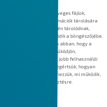
beállításokat.
A cookie-k kisméretű szöveges fájlok,
amelyek kisméretű információk tárolására
szolgálnak. Az Ön eszközén tárolódnak,
amikor a webhely betöltődik a böngészőjébe.
Ezek a cookie-k segítenek abban, hogy a
weboldal megfelelően működjön,
biztonságosabbá tegyük, jobb felhasználói
élményt nyújtsunk, és megértsük, hogyan
működik a weboldal, elemezzük, mi működik,
és hol van szükség fejlesztésre.
HOGYAN HASZNÁLJUK A SÜTIKET?