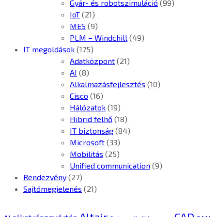
Gyár- és robotszimuláció
(99)
IoT
(21)
MES
(9)
PLM – Windchill
(49)
IT megoldások
(175)
Adatközpont
(21)
AI
(8)
Alkalmazásfejlesztés
(10)
Cisco
(16)
Hálózatok
(19)
Hibrid felhő
(18)
IT biztonság
(84)
Microsoft
(33)
Mobilitás
(25)
Unified communication
(9)
Rendezvény
(27)
Sajtómegjelenés
(21)
CAD
Altair