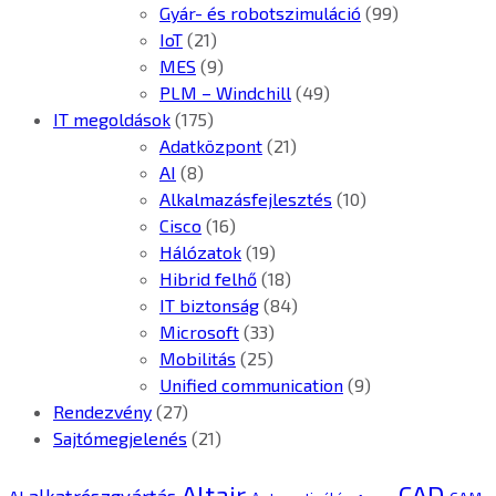
Gyár- és robotszimuláció
(99)
IoT
(21)
MES
(9)
PLM – Windchill
(49)
IT megoldások
(175)
Adatközpont
(21)
AI
(8)
Alkalmazásfejlesztés
(10)
Cisco
(16)
Hálózatok
(19)
Hibrid felhő
(18)
IT biztonság
(84)
Microsoft
(33)
Mobilitás
(25)
Unified communication
(9)
Rendezvény
(27)
Sajtómegjelenés
(21)
CAD
Altair