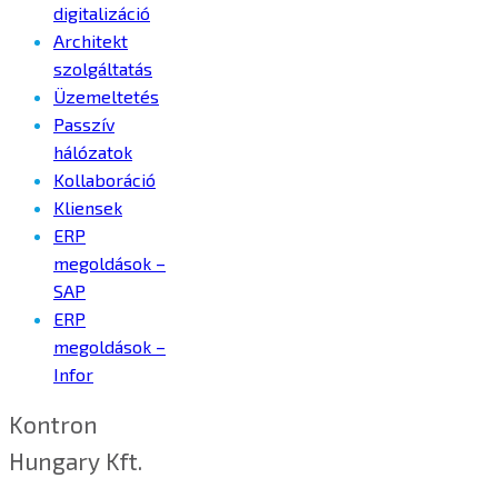
digitalizáció
Architekt
szolgáltatás
Üzemeltetés
Passzív
hálózatok
Kollaboráció
Kliensek
ERP
megoldások –
SAP
ERP
megoldások –
Infor
Kontron
Hungary Kft.