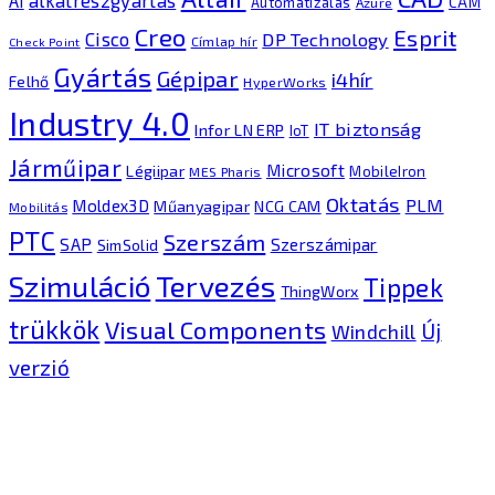
alkatrészgyártás
AI
Automatizálás
CAM
Azure
Creo
Esprit
Cisco
DP Technology
Címlap hír
Check Point
Gyártás
Gépipar
i4hír
Felhő
HyperWorks
Industry 4.0
IT biztonság
Infor LN ERP
IoT
Járműipar
Microsoft
Légiipar
MobileIron
MES Pharis
Oktatás
PLM
Moldex3D
Műanyagipar
NCG CAM
Mobilitás
PTC
Szerszám
SAP
Szerszámipar
SimSolid
Tervezés
Szimuláció
Tippek
ThingWorx
trükkök
Visual Components
Új
Windchill
verzió