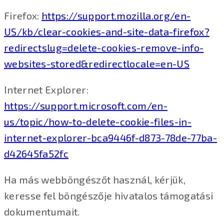
Firefox:
https://support.mozilla.org/en-
US/kb/clear-cookies-and-site-data-firefox?
redirectslug=delete-cookies-remove-info-
websites-stored&redirectlocale=en-US
Internet Explorer:
https://support.microsoft.com/en-
us/topic/how-to-delete-cookie-files-in-
internet-explorer-bca9446f-d873-78de-77ba-
d42645fa52fc
Ha más webböngészőt használ, kérjük,
keresse fel böngészője hivatalos támogatási
dokumentumait.