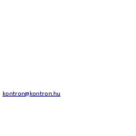
Kontron Hungary Kft.
2040 Budaörs, Puskás
Tivadar út 14.
T: +36 1 371 8000
kontron@kontron.hu