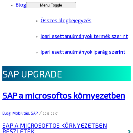
Blog
Menu Toggle
Összes blogbejegyzés
Ipari esettanulmányok termék szerint
Ipari esettanulmányok iparág szerint
SAP UPGRADE
SAP a microsoftos környezetben
/
Blog
,
Mobilitás
,
SAP
2015-06-01
SAP A MICROSOFTOS KÖRNYEZETBEN
RÉSZLETEK