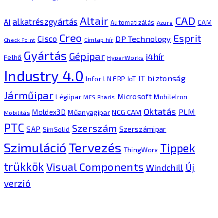
CAD
Altair
alkatrészgyártás
AI
Automatizálás
CAM
Azure
Creo
Esprit
Cisco
DP Technology
Címlap hír
Check Point
Gyártás
Gépipar
i4hír
Felhő
HyperWorks
Industry 4.0
IT biztonság
Infor LN ERP
IoT
Járműipar
Microsoft
Légiipar
MobileIron
MES Pharis
Oktatás
PLM
Moldex3D
Műanyagipar
NCG CAM
Mobilitás
PTC
Szerszám
SAP
Szerszámipar
SimSolid
Tervezés
Szimuláció
Tippek
ThingWorx
trükkök
Visual Components
Új
Windchill
verzió