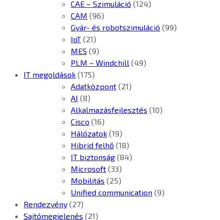
CAE – Szimuláció
(124)
CAM
(96)
Gyár- és robotszimuláció
(99)
IoT
(21)
MES
(9)
PLM – Windchill
(49)
IT megoldások
(175)
Adatközpont
(21)
AI
(8)
Alkalmazásfejlesztés
(10)
Cisco
(16)
Hálózatok
(19)
Hibrid felhő
(18)
IT biztonság
(84)
Microsoft
(33)
Mobilitás
(25)
Unified communication
(9)
Rendezvény
(27)
Sajtómegjelenés
(21)