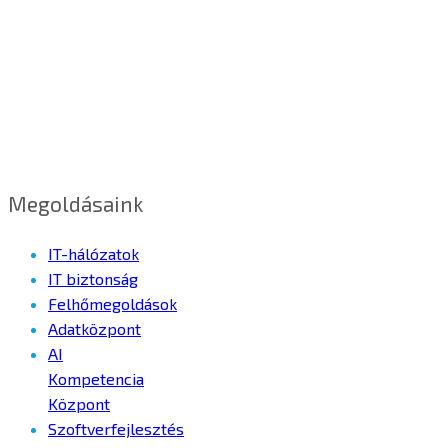
Megoldásaink
IT-hálózatok
IT biztonság
Felhőmegoldások
Adatközpont
AI
Kompetencia
Központ
Szoftverfejlesztés