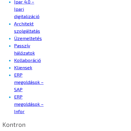
Ipar 4.0 –
Ipari
digitalizáció
Architekt
szolgáltatás
Üzemeltetés
Passzív
hálózatok
Kollaboráció
Kliensek
ERP
megoldások –
SAP
ERP
megoldások –
Infor
Kontron