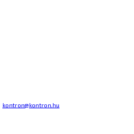
Kontron Hungary Kft.
2040 Budaörs, Puskás
Tivadar út 14.
T: +36 1 371 8000
kontron@kontron.hu