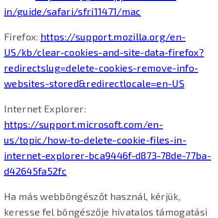
in/guide/safari/sfri11471/mac
Firefox:
https://support.mozilla.org/en-
US/kb/clear-cookies-and-site-data-firefox?
redirectslug=delete-cookies-remove-info-
websites-stored&redirectlocale=en-US
Internet Explorer:
https://support.microsoft.com/en-
us/topic/how-to-delete-cookie-files-in-
internet-explorer-bca9446f-d873-78de-77ba-
d42645fa52fc
Ha más webböngészőt használ, kérjük,
keresse fel böngészője hivatalos támogatási