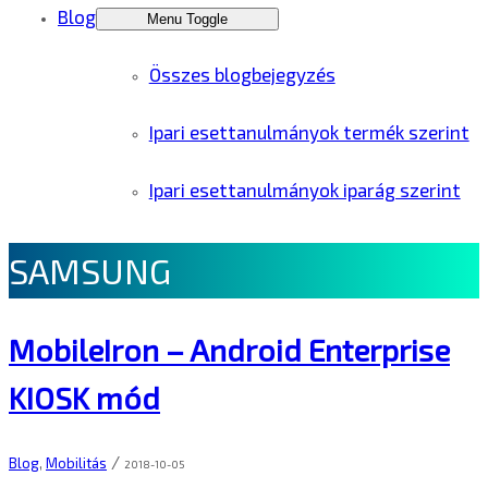
Blog
Menu Toggle
Összes blogbejegyzés
Ipari esettanulmányok termék szerint
Ipari esettanulmányok iparág szerint
SAMSUNG
MobileIron – Android Enterprise
KIOSK mód
/
Blog
,
Mobilitás
2018-10-05