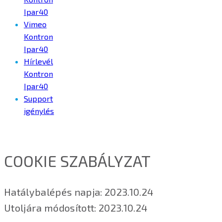
Ipar40
Vimeo
Kontron
Ipar40
Hírlevél
Kontron
Ipar40
Support
igénylés
COOKIE SZABÁLYZAT
Hatálybalépés napja: 2023.10.24
Utoljára módosított: 2023.10.24