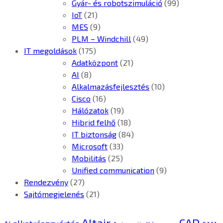
Gyár- és robotszimuláció
(99)
IoT
(21)
MES
(9)
PLM – Windchill
(49)
IT megoldások
(175)
Adatközpont
(21)
AI
(8)
Alkalmazásfejlesztés
(10)
Cisco
(16)
Hálózatok
(19)
Hibrid felhő
(18)
IT biztonság
(84)
Microsoft
(33)
Mobilitás
(25)
Unified communication
(9)
Rendezvény
(27)
Sajtómegjelenés
(21)
CAD
Altair