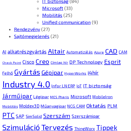
IT biztonság
(84)
Microsoft
(33)
Mobilitás
(25)
Unified communication
(9)
Rendezvény
(27)
Sajtómegjelenés
(21)
CAD
Altair
alkatrészgyártás
AI
Automatizálás
CAM
Azure
Creo
Esprit
Cisco
DP Technology
Címlap hír
Check Point
Gyártás
Gépipar
i4hír
Felhő
HyperWorks
Industry 4.0
IT biztonság
Infor LN ERP
IoT
Járműipar
Microsoft
Légiipar
MobileIron
MES Pharis
Oktatás
PLM
Moldex3D
Műanyagipar
NCG CAM
Mobilitás
PTC
Szerszám
SAP
Szerszámipar
SimSolid
Tervezés
Szimuláció
Tippek
ThingWorx