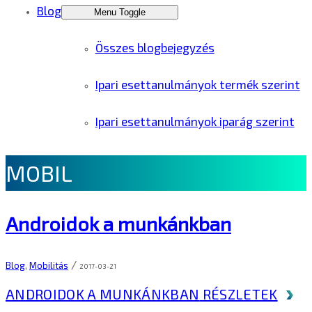
Blog
Menu Toggle
Összes blogbejegyzés
Ipari esettanulmányok termék szerint
Ipari esettanulmányok iparág szerint
MOBIL
Androidok a munkánkban
/
Blog
,
Mobilitás
2017-03-21
ANDROIDOK A MUNKÁNKBAN
RÉSZLETEK