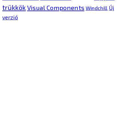
trükkök
Visual Components
Új
Windchill
verzió
Kontron Hungary Kft.
2040 Budaörs, Puskás
Tivadar út 14.
T: +36 1 371 8000