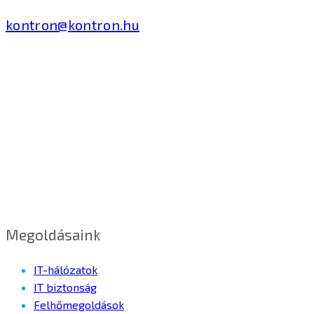
kontron@kontron.hu
Megoldásaink
IT-hálózatok
IT biztonság
Felhőmegoldások