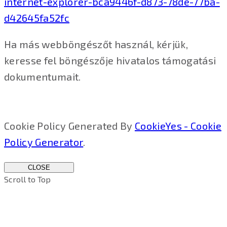
internet-explorer-bca9446f-d873-78de-77ba-
d42645fa52fc
Ha más webböngészőt használ, kérjük,
keresse fel böngészője hivatalos támogatási
dokumentumait.
Cookie Policy Generated By
CookieYes - Cookie
Policy Generator
.
CLOSE
Scroll to Top