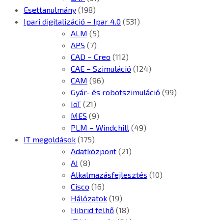
Esettanulmány
(198)
Ipari digitalizáció – Ipar 4.0
(531)
ALM
(5)
APS
(7)
CAD – Creo
(112)
CAE – Szimuláció
(124)
CAM
(96)
Gyár- és robotszimuláció
(99)
IoT
(21)
MES
(9)
PLM – Windchill
(49)
IT megoldások
(175)
Adatközpont
(21)
AI
(8)
Alkalmazásfejlesztés
(10)
Cisco
(16)
Hálózatok
(19)
Hibrid felhő
(18)