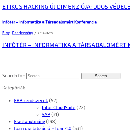
ETIKUS HACKING ÚJ DIMENZIÓJA: DDOS VÉDE
Infótér – Informatika a Társadalomért Konferencia
/
Blog
,
Rendezvény
2014-11-20
INFÓTÉR – INFORMATIKA A TÁRSADALOMÉRT 
Search for:
Kategóriák
ERP rendszerek
(57)
Infor CloudSuite
(22)
SAP
(31)
Esettanulmány
(198)
Ipari digitalizáció – Ipar 4.0
(531)