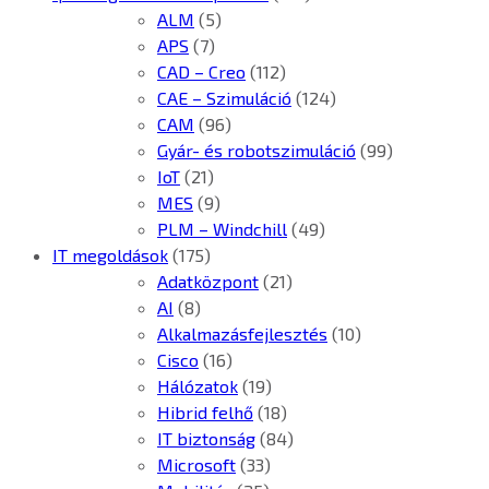
ALM
(5)
APS
(7)
CAD – Creo
(112)
CAE – Szimuláció
(124)
CAM
(96)
Gyár- és robotszimuláció
(99)
IoT
(21)
MES
(9)
PLM – Windchill
(49)
IT megoldások
(175)
Adatközpont
(21)
AI
(8)
Alkalmazásfejlesztés
(10)
Cisco
(16)
Hálózatok
(19)
Hibrid felhő
(18)
IT biztonság
(84)
Microsoft
(33)