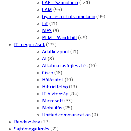
CAE – Szimuláció
(124)
CAM
(96)
Gyár- és robotszimuláció
(99)
IoT
(21)
MES
(9)
PLM – Windchill
(49)
IT megoldások
(175)
Adatközpont
(21)
AI
(8)
Alkalmazásfejlesztés
(10)
Cisco
(16)
Hálózatok
(19)
Hibrid felhő
(18)
IT biztonság
(84)
Microsoft
(33)
Mobilitás
(25)
Unified communication
(9)
Rendezvény
(27)
Sajtómegjelenés
(21)