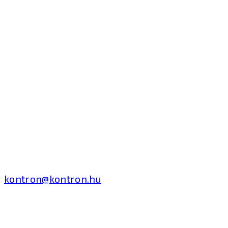
Kontron Hungary Kft.
2040 Budaörs, Puskás
Tivadar út 14.
T: +36 1 371 8000
kontron@kontron.hu