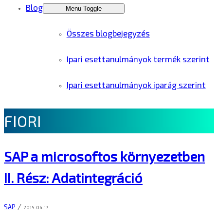
Blog
Menu Toggle
Összes blogbejegyzés
Ipari esettanulmányok termék szerint
Ipari esettanulmányok iparág szerint
FIORI
SAP a microsoftos környezetben
II. Rész: Adatintegráció
/
SAP
2015-06-17