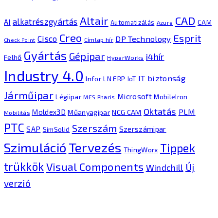
CAD
Altair
alkatrészgyártás
AI
Automatizálás
CAM
Azure
Creo
Esprit
Cisco
DP Technology
Címlap hír
Check Point
Gyártás
Gépipar
i4hír
Felhő
HyperWorks
Industry 4.0
IT biztonság
Infor LN ERP
IoT
Járműipar
Microsoft
Légiipar
MobileIron
MES Pharis
Oktatás
PLM
Moldex3D
Műanyagipar
NCG CAM
Mobilitás
PTC
Szerszám
SAP
Szerszámipar
SimSolid
Tervezés
Szimuláció
Tippek
ThingWorx
trükkök
Visual Components
Új
Windchill
verzió