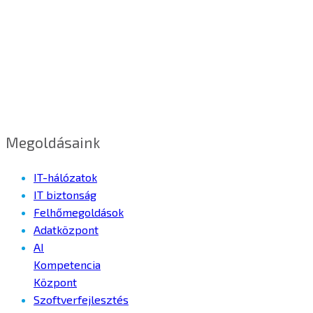
Megoldásaink
IT-hálózatok
IT biztonság
Felhőmegoldások
Adatközpont
AI
Kompetencia
Központ
Szoftverfejlesztés