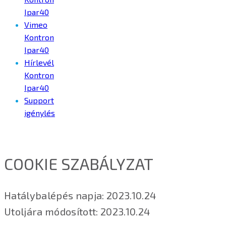
Ipar40
Vimeo
Kontron
Ipar40
Hírlevél
Kontron
Ipar40
Support
igénylés
COOKIE SZABÁLYZAT
Hatálybalépés napja: 2023.10.24
Utoljára módosított: 2023.10.24