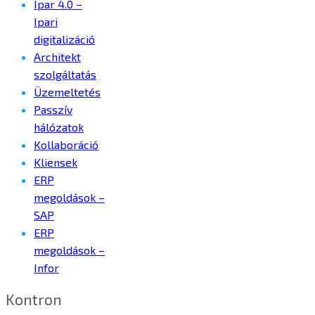
Ipar 4.0 –
Ipari
digitalizáció
Architekt
szolgáltatás
Üzemeltetés
Passzív
hálózatok
Kollaboráció
Kliensek
ERP
megoldások –
SAP
ERP
megoldások –
Infor
Kontron