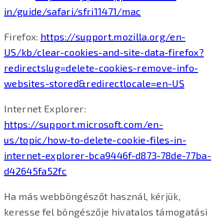
in/guide/safari/sfri11471/mac
Firefox:
https://support.mozilla.org/en-
US/kb/clear-cookies-and-site-data-firefox?
redirectslug=delete-cookies-remove-info-
websites-stored&redirectlocale=en-US
Internet Explorer:
https://support.microsoft.com/en-
us/topic/how-to-delete-cookie-files-in-
internet-explorer-bca9446f-d873-78de-77ba-
d42645fa52fc
Ha más webböngészőt használ, kérjük,
keresse fel böngészője hivatalos támogatási