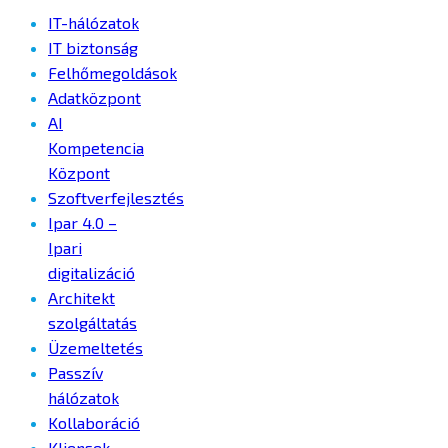
IT-hálózatok
IT biztonság
Felhőmegoldások
Adatközpont
AI
Kompetencia
Központ
Szoftverfejlesztés
Ipar 4.0 –
Ipari
digitalizáció
Architekt
szolgáltatás
Üzemeltetés
Passzív
hálózatok
Kollaboráció
Kliensek