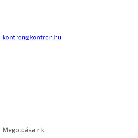
2040 Budaörs, Puskás
Tivadar út 14.
T: +36 1 371 8000
kontron@kontron.hu
Megoldásaink