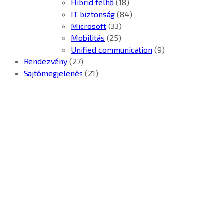
Hibrid felhő
(18)
IT biztonság
(84)
Microsoft
(33)
Mobilitás
(25)
Unified communication
(9)
Rendezvény
(27)
Sajtómegjelenés
(21)
Kontron Hungary Kft.