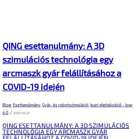
QING esettanulmány: A 3D
szimulációs technológia egy
arcmaszk gyár felállításához a
COVID-19 idején
Blog
,
Esettanulmány
,
Gyár- és robotszimuláció
,
Ipari digitalizáció - Ipar
/
4.0
2021-01-27
QING ESETTANULMÁNY: A 3D SZIMULÁCIÓS
TECHNOLÓGIA EGY ARCMASZK GYÁR
FELÁLLÍTÁSÁHOZ A COVID-19 IDEJÉN