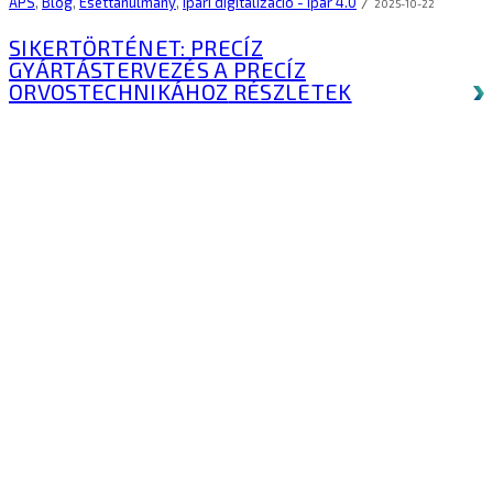
/
APS
,
Blog
,
Esettanulmány
,
Ipari digitalizáció - Ipar 4.0
2025-10-22
SIKERTÖRTÉNET: PRECÍZ
GYÁRTÁSTERVEZÉS A PRECÍZ
ORVOSTECHNIKÁHOZ
RÉSZLETEK