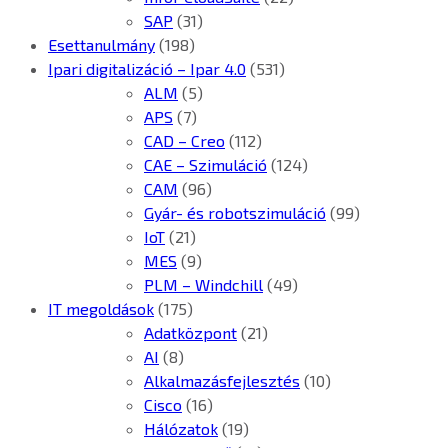
SAP
(31)
Esettanulmány
(198)
Ipari digitalizáció – Ipar 4.0
(531)
ALM
(5)
APS
(7)
CAD – Creo
(112)
CAE – Szimuláció
(124)
CAM
(96)
Gyár- és robotszimuláció
(99)
IoT
(21)
MES
(9)
PLM – Windchill
(49)
IT megoldások
(175)
Adatközpont
(21)
AI
(8)
Alkalmazásfejlesztés
(10)
Cisco
(16)
Hálózatok
(19)