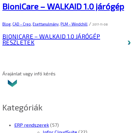
BioniCare – WALKAID 1.0 járógép
/
Blog
,
CAD - Creo
,
Esettanulmány
,
PLM - Windchill
2017-11-08
BIONICARE – WALKAID 1.0 JÁRÓGÉP
RÉSZLETEK
Árajánlat vagy infó kérés
Kategóriák
ERP rendszerek
(57)
Infor CloudSuite
(22)