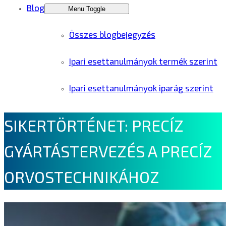
Blog
Menu Toggle
Összes blogbejegyzés
Ipari esettanulmányok termék szerint
Ipari esettanulmányok iparág szerint
SIKERTÖRTÉNET: PRECÍZ
GYÁRTÁSTERVEZÉS A PRECÍZ
ORVOSTECHNIKÁHOZ