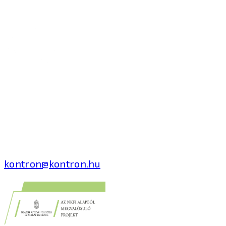
Kontron Hungary Kft.
2040 Budaörs, Puskás
Tivadar út 14.
T: +36 1 371 8000
kontron@kontron.hu