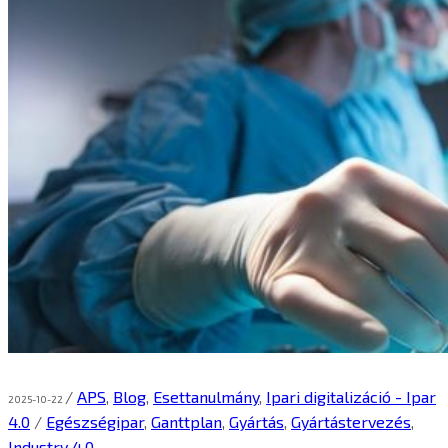
/
APS
,
Blog
,
Esettanulmány
,
Ipari digitalizáció - Ipar
2025-10-22
4.0
/
Egészségipar
,
Ganttplan
,
Gyártás
,
Gyártástervezés
,
Industry 4.0