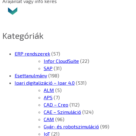
Árajánlat vagy infó kérés
Kategóriák
ERP rendszerek
(57)
Infor CloudSuite
(22)
SAP
(31)
Esettanulmány
(198)
Ipari digitalizáció – Ipar 4.0
(531)
ALM
(5)
APS
(7)
CAD – Creo
(112)
CAE – Szimuláció
(124)
CAM
(96)
Gyár- és robotszimuláció
(99)
IoT
(21)