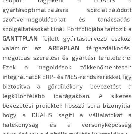
Csoport tagjaként a DUALIS a
gyártásoptimalizálásra specializálódott
szoftvermegoldásokat és tanácsadási
szolgáltatásokat kínál. Portfóliójába tartozik a
GANTTPLAN
fejlett gyártástervező eszköz,
valamint az
AREAPLAN
térgazdálkodási
megoldás szerelési és gyártási területekre.
Ezek a megoldások zökkenőmentesen
integrálhatók ERP- és MES-rendszerekkel, így
biztosítva a gördülékeny bevezetést a
legkülönfélébb iparágakban. A sikeres
bevezetési projektek hosszú sora bizonyítja,
hogy a DUALIS segíti a vállalatokat a
hatékonyság és a versenyképesség