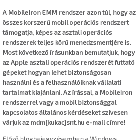
A MobileIron EMM rendszer azon túl, hogy az
összes korszerű mobil operációs rendszert
támogatja, képes az asztali operációs
rendszerek teljes körű menedzsmentjére is.
Most következő írásunkban bemutatjuk, hogy
az Apple asztali operációs rendszerét futtató
gépeket hogyan lehet biztonságosan
használni és a felhasználóiknak vállalati
tartalmat kiajánlani. Az írással, a MobileIron
rendszerrel vagy a mobil biztonsággal
kapcsolatos általános kérdéseket szívesen
várjuk az mdm[kukac]snt.hu e-mail címre!
Előző blogbejegyzésemben a Windows