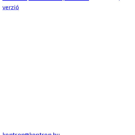
verzió
Kontron Hungary Kft.
2040 Budaörs, Puskás
Tivadar út 14.
T: +36 1 371 8000
kontron@kontron.hu