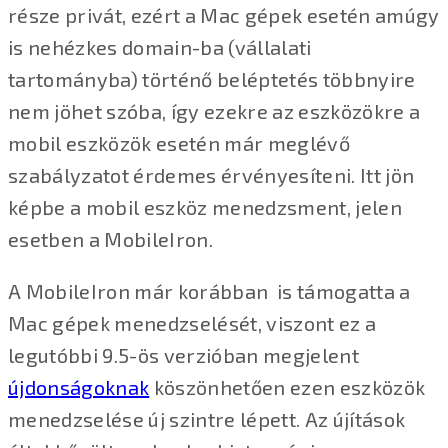
része privát, ezért a Mac gépek esetén amúgy
is nehézkes domain-ba (vállalati
tartományba) történő beléptetés többnyire
nem jöhet szóba, így ezekre az eszközökre a
mobil eszközök esetén már meglévő
szabályzatot érdemes érvényesíteni. Itt jön
képbe a mobil eszköz menedzsment, jelen
esetben a MobileIron.
A MobileIron már korábban is támogatta a
Mac gépek menedzselését, viszont ez a
legutóbbi 9.5-ös verzióban megjelent
újdonságoknak
köszönhetően ezen eszközök
menedzselése új szintre lépett. Az újítások