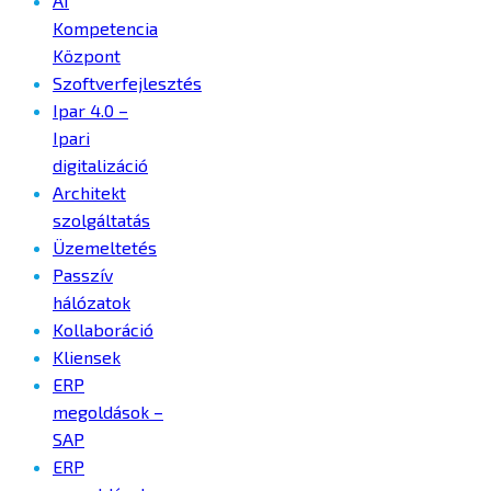
AI
Kompetencia
Központ
Szoftverfejlesztés
Ipar 4.0 –
Ipari
digitalizáció
Architekt
szolgáltatás
Üzemeltetés
Passzív
hálózatok
Kollaboráció
Kliensek
ERP
megoldások –
SAP
ERP