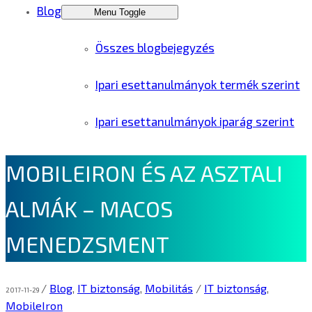
Blog
Menu Toggle
Összes blogbejegyzés
Ipari esettanulmányok termék szerint
Ipari esettanulmányok iparág szerint
MOBILEIRON ÉS AZ ASZTALI
ALMÁK – MACOS
MENEDZSMENT
/
Blog
,
IT biztonság
,
Mobilitás
/
IT biztonság
,
2017-11-29
MobileIron