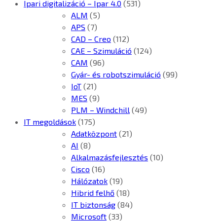
Ipari digitalizáció – Ipar 4.0
(531)
ALM
(5)
APS
(7)
CAD – Creo
(112)
CAE – Szimuláció
(124)
CAM
(96)
Gyár- és robotszimuláció
(99)
IoT
(21)
MES
(9)
PLM – Windchill
(49)
IT megoldások
(175)
Adatközpont
(21)
AI
(8)
Alkalmazásfejlesztés
(10)
Cisco
(16)
Hálózatok
(19)
Hibrid felhő
(18)
IT biztonság
(84)
Microsoft
(33)