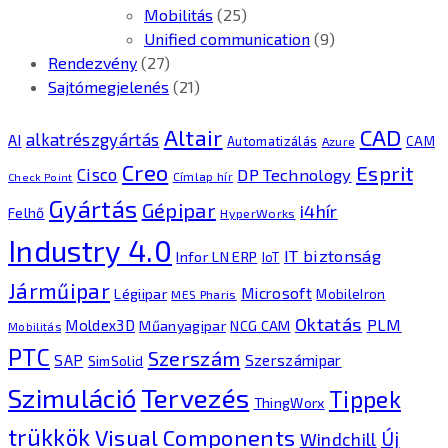
Mobilitás
(25)
Unified communication
(9)
Rendezvény
(27)
Sajtómegjelenés
(21)
CAD
Altair
alkatrészgyártás
AI
Automatizálás
CAM
Azure
Creo
Esprit
Cisco
DP Technology
Címlap hír
Check Point
Gyártás
Gépipar
i4hír
Felhő
HyperWorks
Industry 4.0
IT biztonság
Infor LN ERP
IoT
Járműipar
Microsoft
Légiipar
MobileIron
MES Pharis
Oktatás
PLM
Moldex3D
Műanyagipar
NCG CAM
Mobilitás
PTC
Szerszám
SAP
Szerszámipar
SimSolid
Tervezés
Szimuláció
Tippek
ThingWorx
trükkök
Visual Components
Új
Windchill