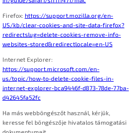
in/guide/safari/sfri11471/mac
Firefox:
https://support.mozilla.org/en-
US/kb/clear-cookies-and-site-data-firefox?
redirectslug=delete-cookies-remove-info-
websites-stored&redirectlocale=en-US
Internet Explorer:
https://support.microsoft.com/en-
us/topic/how-to-delete-cookie-files-in-
internet-explorer-bca9446f-d873-78de-77ba-
d42645fa52fc
Ha más webböngészőt használ, kérjük,
keresse fel böngészője hivatalos támogatási
dokumentumait.