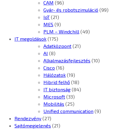
CAM
(96)
Gyár- és robotszimuláció
(99)
IoT
(21)
MES
(9)
PLM – Windchill
(49)
IT megoldások
(175)
Adatközpont
(21)
AI
(8)
Alkalmazásfejlesztés
(10)
Cisco
(16)
Hálózatok
(19)
Hibrid felhő
(18)
IT biztonság
(84)
Microsoft
(33)
Mobilitás
(25)
Unified communication
(9)
Rendezvény
(27)
Sajtómegjelenés
(21)