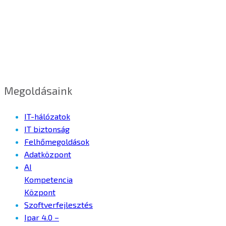
Megoldásaink
IT-hálózatok
IT biztonság
Felhőmegoldások
Adatközpont
AI
Kompetencia
Központ
Szoftverfejlesztés
Ipar 4.0 –