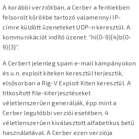
A korábbi verziókban, a Cerber a fentiekben
felsorolt körökbe tartozó valamennyi IP-
címre küldött üzeneteket UDP-n keresztül. A
kommunikációt indító üzenet: “hi(0-9){4}b(0-
9){3}”.
A Cerbert jelenleg spam e-mail kampányokon
és u.n. exploit kiteken keresztül terjesztik,
elsősorban a Rig-V Exploit Kiten keresztül. A
titkosított file-kiterjesztéseket
véletlenszerűen generálják, épp mint a
Cerber legutóbbi verziói esetében, 4
véletlenszerűen kiválasztott alfabetikus betű
használatával. A Cerber ezen verziója