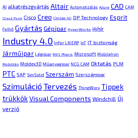
CAD
Altair
alkatrészgyártás
AI
Automatizálás
CAM
Azure
Creo
Esprit
Cisco
DP Technology
Címlap hír
Check Point
Gyártás
Gépipar
i4hír
Felhő
HyperWorks
Industry 4.0
IT biztonság
Infor LN ERP
IoT
Járműipar
Microsoft
Légiipar
MobileIron
MES Pharis
Oktatás
PLM
Moldex3D
Műanyagipar
NCG CAM
Mobilitás
PTC
Szerszám
SAP
Szerszámipar
SimSolid
Tervezés
Szimuláció
Tippek
ThingWorx
trükkök
Visual Components
Új
Windchill
verzió