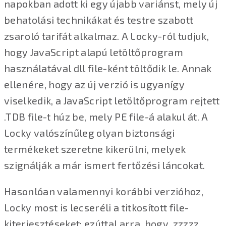
napokban adott ki egy újabb variánst, mely új
behatolási technikákat és testre szabott
zsaroló tarifát alkalmaz. A Locky-ról tudjuk,
hogy JavaScript alapú letöltőprogram
használatával dll file-ként töltődik le. Annak
ellenére, hogy az új verzió is ugyanígy
viselkedik, a JavaScript letöltőprogram rejtett
.TDB file-t húz be, mely PE file-á alakul át. A
Locky valószínűleg olyan biztonsági
termékeket szeretne kikerülni, melyek
szignálják a már ismert fertőzési láncokat.
Hasonlóan valamennyi korábbi verzióhoz,
Locky most is lecseréli a titkosított file-
kiterjesztéseket; ezúttal arra, hogy .zzzzz.