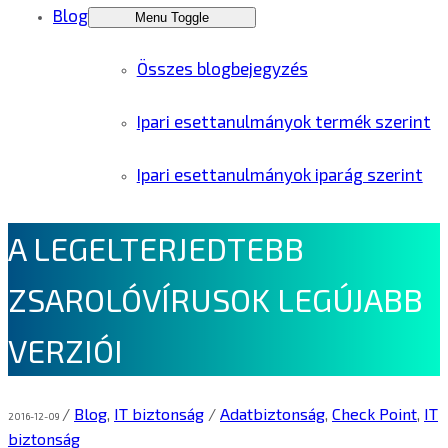
Blog
Menu Toggle
Összes blogbejegyzés
Ipari esettanulmányok termék szerint
Ipari esettanulmányok iparág szerint
A LEGELTERJEDTEBB
ZSAROLÓVÍRUSOK LEGÚJABB
VERZIÓI
/
Blog
,
IT biztonság
/
Adatbiztonság
,
Check Point
,
IT
2016-12-09
biztonság