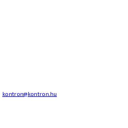
Kontron Hungary Kft.
2040 Budaörs, Puskás
Tivadar út 14.
T: +36 1 371 8000
kontron@kontron.hu