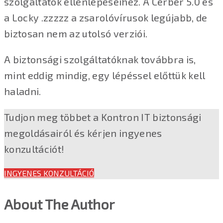
szolgáltatók ellenlépéseihez. A Cerber 5.0 és
a Locky .zzzzz a zsarolóvírusok legújabb, de
biztosan nem az utolsó verziói.
A biztonsági szolgáltatóknak továbbra is,
mint eddig mindig, egy lépéssel előttük kell
haladni.
Tudjon meg többet a Kontron IT biztonsági
megoldásairól és kérjen ingyenes
konzultációt!
INGYENES KONZULTÁCIÓ
About The Author