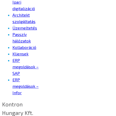
Ipari
digitalizáció
Architekt
szolgáltatás
Üzemeltetés
Passzív
hálózatok
Kollaboráció
Kliensek
ERP
megoldások –
SAP
ERP
megoldások –
Infor
Kontron
Hungary Kft.